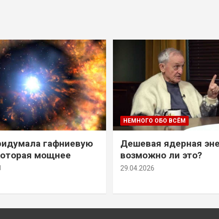
НЕМНОГО ОБО ВСЁМ
ридумала гафниевую
Дешевая ядерная эн
которая мощнее
возможно ли это?
й
29.04.2026