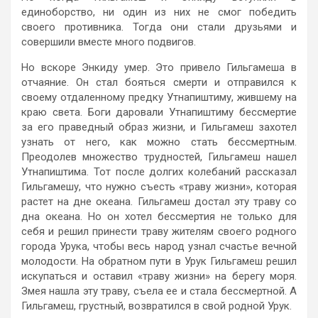
единоборство, ни один из них не смог победить
своего противника. Тогда они стали друзьями и
совершили вместе много подвигов.
Но вскоре Энкиду умер. Это привело Гильгамеша в
отчаяние. Он стал бояться смерти и отправился к
своему отдаленному предку Утнапиштиму, жившему на
краю света. Боги даровали Утнапиштиму бессмертие
за его праведный образ жизни, и Гильгамеш захотел
узнать от него, как можно стать бессмертным.
Преодолев множество трудностей, Гильгамеш нашел
Утнапиштима. Тот после долгих колебаний рассказал
Гильгамешу, что нужно съесть «траву жизни», которая
растет на дне океана. Гильгамеш достал эту траву со
дна океана. Но он хотел бессмертия не только для
себя и решил принести траву жителям своего родного
города Урука, чтобы весь народ узнал счастье вечной
молодости. На обратном пути в Урук Гильгамеш решил
искупаться и оставил «траву жизни» на берегу моря.
Змея нашла эту траву, съела ее и стала бессмертной. А
Гильгамеш, грустный, возвратился в свой родной Урук.