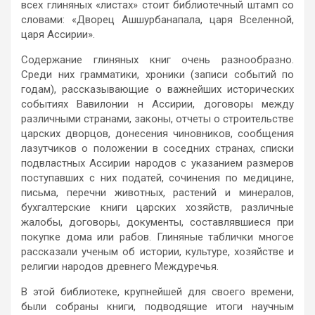
всех глиняных «листах» стоит библиотечный штамп со
словами: «Дворец Ашшурбанапала, царя Вселенной,
царя Ассирии».
Содержание глиняных книг очень разнообразно.
Среди них грамматики, хроники (записи событий по
годам), рассказывающие о важнейших исторических
событиях Вавилонии н Ассирии, договоры между
различными странами, законы, отчеты о строительстве
царских дворцов, донесения чиновников, сообщения
лазутчиков о положении в соседних странах, списки
подвластных Ассирии народов с указанием размеров
поступавших с них податей, сочинения по медицине,
письма, перечни животных, растений и минералов,
бухгалтерские книги царских хозяйств, различные
жалобы, договоры, документы, составлявшиеся при
покупке дома или рабов. Глиняные таблички многое
рассказали ученым об истории, культуре, хозяйстве и
религии народов древнего Междуречья.
В этой библиотеке, крупнейшей для своего времени,
были собраны книги, подводящие итоги научным