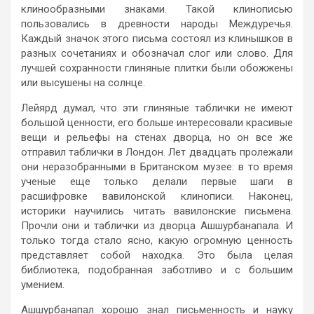
клинообразными знаками. Такой клинописью
пользовались в древности народы Междуречья.
Каждый значок этого письма состоял из клинышков в
разных сочетаниях и обозначал слог или слово. Для
лучшей сохранности глиняные плитки были обожжены
или высушены на солнце.
Лейярд думал, что эти глиняные таблички не имеют
большой ценности, его больше интересовали красивые
вещи и рельефы на стенах дворца, но он все же
отправил таблички в Лондон. Лет двадцать пролежали
они неразобранными в Британском музее: в то время
ученые еще только делали первые шаги в
расшифровке вавилонской клинописи. Наконец,
историки научились читать вавилонские письмена.
Прочли они и таблички из дворца Ашшурбанапала. И
только тогда стало ясно, какую огромную ценность
представляет собой находка. Это была целая
библиотека, подобранная заботливо и с большим
умением.
Ашшурбанапал хорошо знал письменность и науку