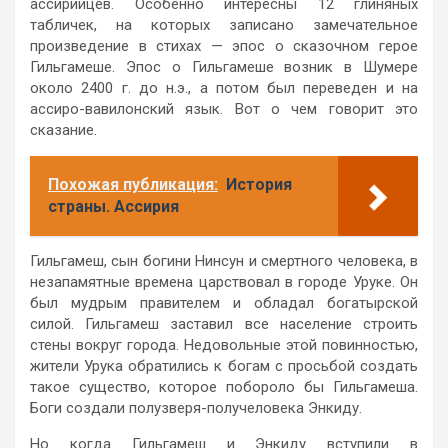
ассирийцев. Особенно интересны 12 глиняных
табличек, на которых записано замечательное
произведение в стихах — эпос о сказочном герое
Гильгамеше. Эпос о Гильгамеше возник в Шумере
около 2400 г. до н.э., а потом был переведен и на
ассиро-вавилонский язык. Вот о чем говорит это
сказание.
Похожая публикация:
История
страны. Ассирия
Гильгамеш, сын богини Нинсун и смертного человека, в
незапамятные времена царствовал в городе Уруке. Он
был мудрым правителем и обладал богатырской
силой. Гильгамеш заставил все население строить
стены вокруг города. Недовольные этой повинностью,
жители Урука обратились к богам с просьбой создать
такое существо, которое побороло бы Гильгамеша.
Боги создали полузверя-получеловека Энкиду.
Но когда Гильгамеш и Энкиду вступили в