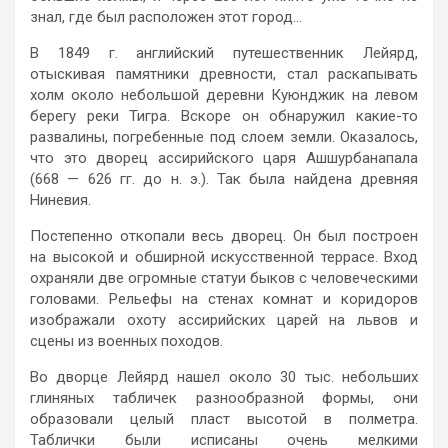
знал, где был расположен этот город…
В 1849 г. английский путешественник Лейярд,
отыскивая памятники древности, стал раскапывать
холм около небольшой деревни Куюнджик на левом
берегу реки Тигра. Вскоре он обнаружил какие-то
развалины, погребенные под слоем земли. Оказалось,
что это дворец ассирийского царя Ашшурбанапала
(668 — 626 гг. до н. э.). Так была найдена древняя
Ниневия.
Постепенно откопали весь дворец. Он был построен
на высокой и обширной искусственной террасе. Вход
охраняли две огромные статуи быков с человеческими
головами. Рельефы на стенах комнат и коридоров
изображали охоту ассирийских царей на львов и
сцены из военных походов.
Во дворце Лейярд нашел около 30 тыс. небольших
глиняных табличек разнообразной формы, они
образовали целый пласт высотой в полметра.
Таблички были исписаны очень мелкими