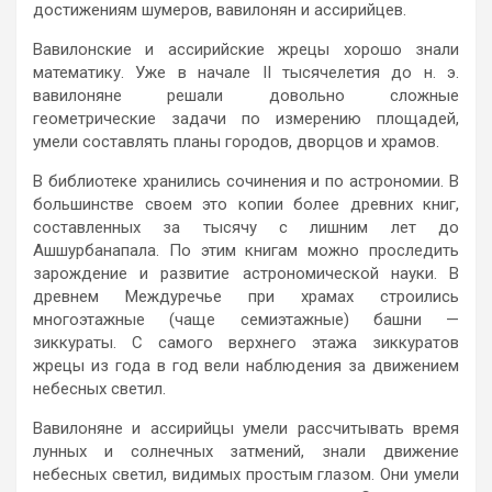
достижениям шумеров, вавилонян и ассирийцев.
Вавилонские и ассирийские жрецы хорошо знали
математику. Уже в начале II тысячелетия до н. э.
вавилоняне решали довольно сложные
геометрические задачи по измерению площадей,
умели составлять планы городов, дворцов и храмов.
В библиотеке хранились сочинения и по астрономии. В
большинстве своем это копии более древних книг,
составленных за тысячу с лишним лет до
Ашшурбанапала. По этим книгам можно проследить
зарождение и развитие астрономической науки. В
древнем Междуречье при храмах строились
многоэтажные (чаще семиэтажные) башни —
зиккураты. С самого верхнего этажа зиккуратов
жрецы из года в год вели наблюдения за движением
небесных светил.
Вавилоняне и ассирийцы умели рассчитывать время
лунных и солнечных затмений, знали движение
небесных светил, видимых простым глазом. Они умели