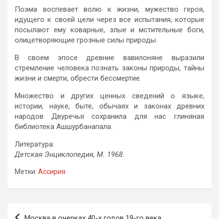
Поэма воспевает волю к жизни, мужество героя,
идущего к своей цели через все испытания, которые
посылают ему коварные, злые и мстительные боги,
олицетворяющие грозные силы природы.
В своем эпосе древние вавилоняне выразили
стремление человека познать законы природы, тайны
жизни и смерти, обрести бессмертие.
Множество и других ценных сведений о языке,
истории, науке, быте, обычаях и законах древних
народов Двуречья сохранила для нас глиняная
библиотека Ашшурбанапала.
Литература:
Детская Энциклопедия, М. 1968.
Метки:
Ассирия
Навигация
Москва в очерках 40-х годов 19-го века