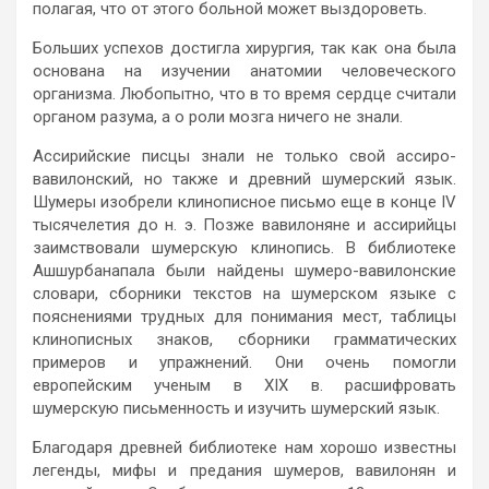
полагая, что от этого больной может выздороветь.
Больших успехов достигла хирургия, так как она была
основана на изучении анатомии человеческого
организма. Любопытно, что в то время сердце считали
органом разума, а о роли мозга ничего не знали.
Ассирийские писцы знали не только свой ассиро-
вавилонский, но также и древний шумерский язык.
Шумеры изобрели клинописное письмо еще в конце IV
тысячелетия до н. э. Позже вавилоняне и ассирийцы
заимствовали шумерскую клинопись. В библиотеке
Ашшурбанапала были найдены шумеро-вавилонские
словари, сборники текстов на шумерском языке с
пояснениями трудных для понимания мест, таблицы
клинописных знаков, сборники грамматических
примеров и упражнений. Они очень помогли
европейским ученым в XIX в. расшифровать
шумерскую письменность и изучить шумерский язык.
Благодаря древней библиотеке нам хорошо известны
легенды, мифы и предания шумеров, вавилонян и