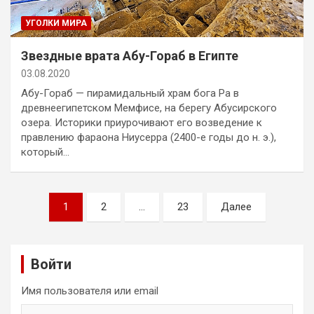
УГОЛКИ МИРА
Звездные врата Абу-Гораб в Египте
03.08.2020
Абу-Гораб — пирамидальный храм бога Ра в
древнеегипетском Мемфисе, на берегу Абусирского
озера. Историки приурочивают его возведение к
правлению фараона Ниусерра (2400-е годы до н. э.),
который…
Пагинация
1
2
…
23
Далее
записей
Войти
Имя пользователя или email