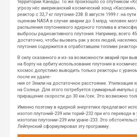
территории Канады. То же произошло со спутником «Ко
угрозу нёс американский космический зонд «Кассини»,
реактор с 32,7 кг плутония-238. В августе 1999 г. на пут
оценкам NASA в случае аварии до 5 млрд. человек мог
распыления плутониевого ядерного топлива в атмосф
выбросы радиоактивного плутония. Например, всего 450
достаточно, чтобы вызвать рак у всех людей, населяю
плутония содержится в отработавшем топливе реакторов
В силу сказанного и из-за возможности аварий при в
на борту на орбиту использование плутония в космич
космос допустимо выводить только реакторы с ураном
после их удале-
ния от Земли на достаточное расстояние. Утилизация
на Солнце. Для этого потребуется суммарный импульс 
приращение скорости до 30 км./сек. Это возможно тол
Именно поэтому в ядерной энергетике предлагают испо
изотоп плутоний-239 или торий-232 при его переводе в 
изотопах плутонии-239 или уране-233. Это обстоятель
Лейпунский сформулировал эту программу.