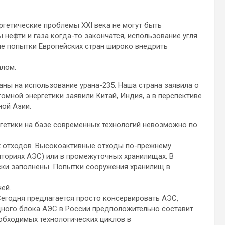
ргетические проблемы XXI века не могут быть
 нефти и газа когда-то закончатся, использование угля
е попытки Европейских стран широко внедрить
алом.
ны на использование урана-235. Наша страна заявила о
омной энергетики заявили Китай, Индия, а в перспективе
ной Азии.
гетики на базе современных технологий невозможно по
х отходов. Высокоактивные отходы по-прежнему
иториях АЭС) или в промежуточных хранилищах. В
ки заполнены. Попытки сооружения хранилищ в
ей.
Сегодня предлагается просто консервировать АЭС,
дного блока АЭС в России предположительно составит
еобходимых технологических циклов в