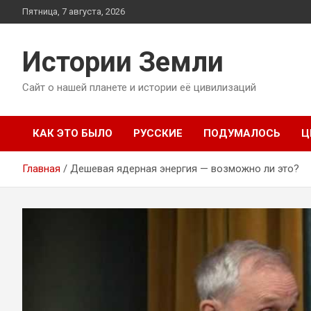
Перейти
Пятница, 7 августа, 2026
к
содержимому
Истории Земли
Сайт о нашей планете и истории её цивилизаций
КАК ЭТО БЫЛО
РУССКИЕ
ПОДУМАЛОСЬ
Ц
Главная
Дешевая ядерная энергия — возможно ли это?