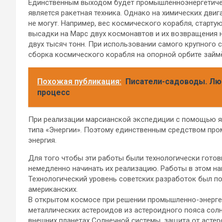
Единственным выходом будет промышленноэнергетичес
является ракетная техника. Однако на химических дви
не могут. Например, вес космического корабля, старту
высадки на Марс двух космонавтов и их возвращения н
двух тысяч тонн. При использовании самого крупного 
сборка космического корабля на опорной орбите займё
Похожая публикация:
Писатели-садоводы. Люб
процесс
При реализации марсианской экспедиции с помощью я
типа «Энергии». Поэтому единственным средством про
энергия.
Для того чтобы эти работы были технологически гото
немедленно начинать их реализацию. Работы в этом на
Технологический уровень советских разработок был п
американских.
В открытом космосе при решении промышленно-энергети
металлических астероидов из астероидного пояса солн
внешних планетах Солнечной системы, защита от астер