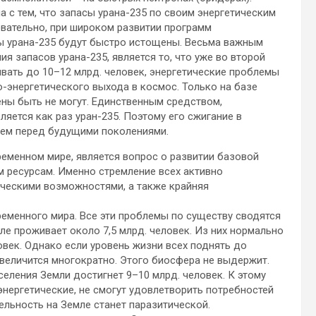
с тем, что запасы урана-235 по своим энергетическим
овательно, при широком развитии программ
сы урана-235 будут быстро истощены. Весьма важным
 запасов урана-235, является то, что уже во второй
ивать до 10–12 млрд. человек, энергетические проблемы
-энергетического выхода в космос. Только на базе
ены быть не могут. Единственным средством,
яется как раз уран-235. Поэтому его сжигание в
нием перед будущими поколениями.
еменном мире, является вопрос о развитии базовой
м ресурсам. Именно стремление всех активно
ческими возможностями, а также крайняя
еменного мира. Все эти проблемы по существу сводятся
ле проживает около 7,5 млрд. человек. Из них нормально
овек. Однако если уровень жизни всех поднять до
увеличится многократно. Этого биосфера не выдержит.
селения Земли достигнет 9–10 млрд. человек. К этому
энергетические, не смогут удовлетворить потребностей
ельность на Земле станет паразитической.