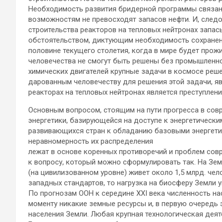
Необходимость развития бридерной программы связана 
возможностям не превосходят запасов нефти. И, след
строительства реакторов на тепловых нейтронах запа
обстоятельством, диктующим необходимость сохранения
половине текущего столетия, когда в мире будет прож
человечества не смогут быть решены без промышленно
химических двигателей крупные задачи в космосе реш
дарованным человечеству для решения этой задачи, явл
реакторах на тепловых нейтронах является преступле
Основным вопросом, стоящим на пути прогресса в совр
энергетики, базирующейся на доступе к энергетически
развивающихся стран к обладанию базовыми энергети
неравномерность их распределения
лежат в основе коренных противоречий и проблем совр
к вопросу, который можно сформулировать так. На Зем
(на цивилизованном уровне) живет около 1,5 млрд. чел
западных стандартов, то нагрузка на биосферу Земли 
По прогнозам ООН к середине XXI века численность на
моменту никакие земные ресурсы и, в первую очередь 
населения Земли. Любая крупная технологическая деят