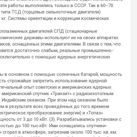
эти работы выполнялись только в СССР. Так в 60–70
 типа ТСД (торцевые сильноточные двигатели)
в кг. Системы ориентации и коррекции космических
роплазменных двигателей СПД (стационарные
осмические державы используют их на своих аппаратах.
ков, оснащённых этими двигателями. В связи с тем, что
новится достаточно слабым, реальные промышленно-
 исключительно с помощью ядерных энергетических
ны в основном с помощью солнечных батарей, мощность
ость строжайше запретить использование ядерной
 печальный опыт советских и американских ядерных
у американский спутник «Транзит» с радиоизотопным
ад Индийским океаном. При этом над океаном было
ем в результате всех проведённых до того времени
ектрическое преобразование энергии) и «Топаз»
ость от 3 до 10 кВт. (3). Разрабатывались установки с
стью до 100 тыс.кВт. Ими оснащались спутники-
 сгорел в атмосфере, загрязнив около 100 тыс. кв. км.