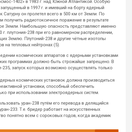
смос-1402» в 1983 г. над Южной Атлантикой. Особую
 запущенный в 1997 г. и имевший на борту ядерный
и к Сатурну он пролетел всего в 500 км от Земли. По
ли получить радиотоксичное поражение в результате
ере Земли. Наибольшую опасность представляют именно
 г. плутония-238 при его равномерном распределении,
щих Землю. Плутоний-238 и другие чётные изотопы
 на тепловых нейтронах (5).
ыведении космических аппаратов с ядерными установками
еских программах должно быть строжайше запрещено. В
-235, запуск которых возможно осуществлять только
 ядерных космических установок должна производиться
реактивной установки, способный обеспечить
ько при использовании электроядерных систем.
льзовать уран-238 путём его перевода в делящийся
уран-233. Т.е. бридер работает на искусственных
ство понятно всем с сороковых годов, когда академик