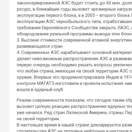
законсервированной АЭС будет стоить до 60 млн. дол
ресурс, в ближайшие годы вызовет чрезмерные нагрузк
эксплуатации первого блока, а в 2005 – второго блока
эксплуатации АЭС чернобыльского типа, отработавших 
требования Европейского Сообщества закрыть ЛАЭС, с
обнародование реальной программы вывода этих блок
3. Высокие стоимости современной атомной энергетики
развивающихся стран.
4. Современные АЭС нарабатывают основной материал 
делает невозможным распространение АЭС в развивающи
первую очередь необходимо решать вопросы увеличения
что любая страна, имеющая на своей территории АЭС 
оружие. Впервые это продемонстрировала Индия в 1974
контроле МАГАТЭ изготовила и провела испытания «ми
вошла в ядерный клуб.
Реалии современности показали, что сегодня таким о
вызовет цепную реакцию распространения ядерных техн
уже начался. Ряд стран Латинской Америки, страны Пе
на своей территории.
В настоящее время в нашей стране декларируется разв
строительства АЭС на тепловых нейтронах и ректоров 