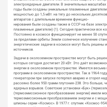
электроядерные двигатели. В значительных масштабах 
годы были созданы уникальные плазменные двигатели
мощностью до 1,5 мВт. на тягу до нескольких десятко
аппаратов с длительным временем функцио-
нирования были созданы также в СССР на базе элект
плазменные двигатели) (1). Сегодня практически все к
Постоянно в космосе функционирует не менее 50 спутни
за пределами орбиты Земли солнечное излучение ста
энергетические задачи в космосе могут быть решены
источников.
Задачи в околоземном пространстве могут быть реше
которых сегодня достигает 20 кВт. Это даёт возможн
энергии в околоземном пространстве. Имеется весьма
программ в околоземном пространстве. Так в 1964 год
генератором при запуске потерпел аварию и сгорел н
рассеяно более 950 грамм плутония-238. Это больше, ч
ядерных взрывов. Советские установки «Бук» (термоэл
(термоэмиссионное преобразование энергии) имели мощн
термоэмиссионным преобразованием энергии и с мощно
шпионы серии «Космос». В 1977 г. спутник «Космос-954»