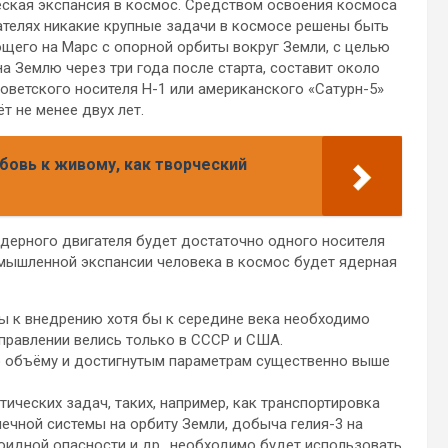
кая экспансия в космос. Средством освоения космоса
гателях никакие крупные задачи в космосе решены быть
ющего на Марс с опорной орбиты вокруг Земли, с целью
а Землю через три года после старта, составит около
советского носителя Н-1 или американского «Сатурн-5»
т не менее двух лет.
овь к живому, как творческий
дерного двигателя будет достаточно одного носителя
мышленной экспансии человека в космос будет ядерная
вы к внедрению хотя бы к середине века необходимо
правлении велись только в СССР и США.
о объёму и достигнутым параметрам существенно выше
ческих задач, таких, например, как транспортировка
ечной системы на орбиту Земли, добыча гелия-3 на
оидной опасности и др., необходимо будет использовать