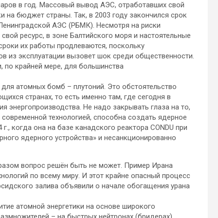
ларов в год. Массовый вывод АЭС, отработавших свой
и на бюджет страны. Так, в 2003 году закончился срок
 Ленинградской АЭС (РБМК). Несмотря на риски
свой ресурс, в зоне Балтийского моря и настоятельные
роки их работы продлеваются, поскольку
ов из эксплуатации вызовет шок среди общественности.
, по крайней мере, для большинства
для атомных бомб – плутоний. Это обстоятельство
хся странах, то есть именно там, где сегодня в
 энергопроизводства. Не надо закрывать глаза на то,
с современной технологией, способна создать ядерное
 г., когда она на базе канадского реактора CONDU при
рного ядерного устройства» и несанкционированно
бразом вопрос решён быть не может. Пример Ирана
ологий по всему миру. И этот крайне опасный процесс
рсидского залива объявили о начале обогащения урана
итие атомной энергетики на основе широкого
размножителей – на быстрых нейтронах (бридерах).