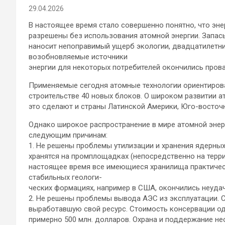
29.04.2026
В настоящее время стало совершенно понятно, что эне
разрешены без использования атомной энергии. Запасы
наносит непоправимый ущерб экологии, двадцатилетни
возобновляемые источники
энергии для некоторых потребителей окончились пров
Применяемые сегодня атомные технологии ориентирова
строительстве 40 новых блоков. О широком развитии ат
это сделают и страны Латинской Америки, Юго-восточ
Однако широкое распространение в мире атомной энер
следующим причинам:
1. Не решены проблемы утилизации и хранения ядерны
хранятся на промплощадках (непосредственно на терр
настоящее время все имеющиеся хранилища практичес
стабильных геологи-
ческих формациях, например в США, окончились неудач
2. Не решены проблемы вывода АЭС из эксплуатации. 
выработавшую свой ресурс. Стоимость консервации о
примерно 500 млн. долларов. Охрана и поддержание н