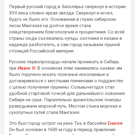
Первый русский город в Заполярье сверкнул в истории
XVII века словно яркая звезда. Сверкнул и исчез,
будто не было его. Основанная в глухих сибирских
лесах Мангазея на долгое время стала
олицетворением благополучия и процветания. Со всей
страны сюда съезжались купцы, охотники и казаки в
надежде разбогатеть, а сам город называли пушной
столицей Российской империи.
Русские первопроходцы начали проникать в Сибирь
при
Иване III
. В основном этим занимались казаки: им
было поручено искать полезные ископаемые и
договариваться с местными племенами о подданстве
с целью получения пушнины. Сольвычегодск стал
удобной стартовой точкой для дальнейшего освоения
Сибири на суше. Параллельно архангельские поморы
разведывали морской путь. Местом стыка морских и
сухопутных путей стала Мангазея.
Это был город-острог на реке Таз, в бассейне
Енисея
.
Он был основан в 1600-м году в период правления