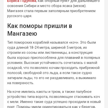
Бориса Годунова
, как опорный пункт для дальнейшего
освоения Сибири и место сбора ясака (мехов).
Мангазея стала первым заполярным приобретением
русского царя.
Как поморы пришли в
Мангазею
Тип поморских кораблей назывался «коч». Это были
суда длиной 18-24 метра, шириной 5 метров, их
строили из сосны или лиственницы, а конструкция
была хорошо приспособлена для плаваний в полярных
условиях. Высокая устойчивость сочеталась с малой
осадкой, что позволяло кочам проходить прибрежной
полосой, свободной ото льда, а если такое судно
затирали льды, то его не раздавливало, а выжимало
на поверхность.
На коче имелись каюты и трюм, а также палубное
устройство типа ворота, позволяющее стаскивать коч
с мели. Именно такие суда успешно проходили в новый
порт. Поморы умели ориентироваться как у берегов,