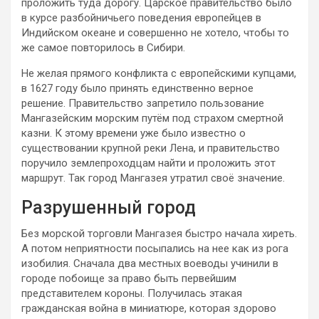
проложить туда дорогу. Царское правительство было
в курсе разбойничьего поведения европейцев в
Индийском океане и совершенно не хотело, чтобы то
же самое повторилось в Сибири.
Не желая прямого конфликта с европейскими купцами,
в 1627 году было принять единственно верное
решение. Правительство запретило пользование
Мангазейским морским путём под страхом смертной
казни. К этому времени уже было известно о
существовании крупной реки Лена, и правительство
поручило землепроходцам найти и проложить этот
маршрут. Так город Мангазея утратил своё значение.
Разрушенный город
Без морской торговли Мангазея быстро начала хиреть.
А потом неприятности посыпались на нее как из рога
изобилия. Сначала два местных воеводы учинили в
городе побоище за право быть первейшим
представителем короны. Получилась этакая
гражданская война в миниатюре, которая здорово