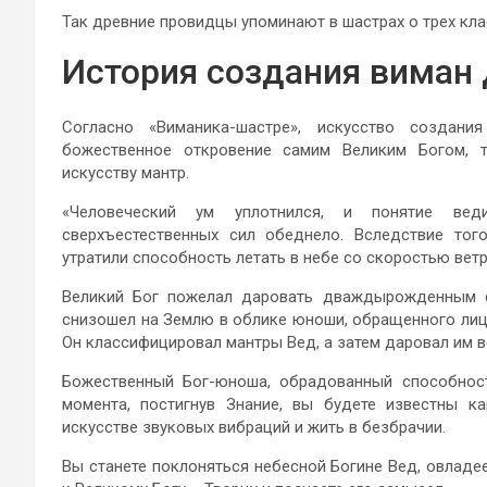
Так древние провидцы упоминают в шастрах о трех кла
История создания виман
Согласно «Виманика-шастре», искусство создан
божественное откровение самим Великим Богом, 
искусству мантр.
«Человеческий ум уплотнился, и понятие вед
сверхъестественных сил обеднело. Вследствие тог
утратили способность летать в небе со скоростью ветр
Великий Бог пожелал даровать дваждырожденным с
снизошел на Землю в облике юноши, обращенного лиц
Он классифицировал мантры Вед, а затем даровал им в
Божественный Бог-юноша, обрадованный способность
момента, постигнув Знание, вы будете известны к
искусстве звуковых вибраций и жить в безбрачии.
Вы станете поклоняться небесной Богине Вед, овладее