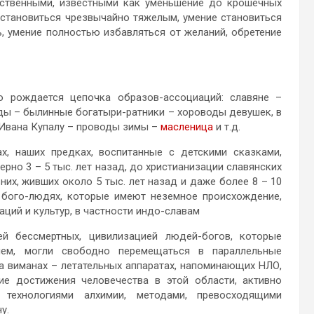
ественными, известными как уменьшение до крошечных
е становиться чрезвычайно тяжелым, умение становиться
, умение полностью избавляться от желаний, обретение
о рождается цепочка образов-ассоциаций: славяне –
ды – былинные богатыри-ратники – хороводы девушек, в
 Ивана Купалу – проводы зимы –
масленица
и т.д.
х, наших предках, воспитанные с детскими сказками,
ерно 3 – 5 тыс. лет назад, до христианизации славянских
их, живших около 5 тыс. лет назад и даже более 8 – 10
, бого-людях, которые имеют неземное происхождение,
ций и культур, в частности индо-славам
й бессмертных, цивилизацией людей-богов, которые
енем, могли свободно перемещаться в параллельные
на виманах – летательных аппаратах, напоминающих НЛО,
е достижения человечества в этой области, активно
технологиями алхимии, методами, превосходящими
у.