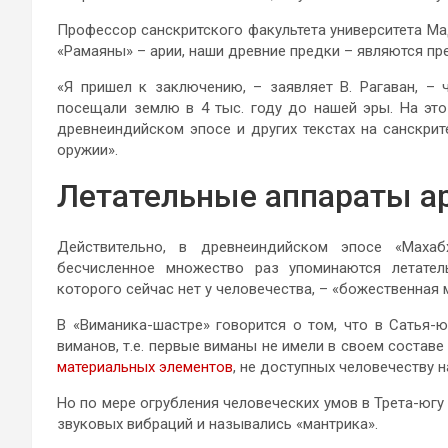
Профессор санскритского факультета университета Мад
«Рамаяны» – арии, наши древние предки – являются пр
«Я пришел к заключению, – заявляет В. Рагаван, – 
посещали землю в 4 тыс. году до нашей эры. На это
древнеиндийском эпосе и других текстах на санскри
оружии».
Летательные аппараты а
Действительно, в древнеиндийском эпосе «Махабх
бесчисленное множество раз упоминаются летател
которого сейчас нет у человечества, – «божественная 
В «Виманика-шастре» говорится о том, что в Сатья-ю
виманов, т.е. первые виманы не имели в своем составе 
материальных элементов
, не доступных человечеству 
Но по мере огрубления человеческих умов в Трета-югу
звуковых вибраций и назывались «мантрика».