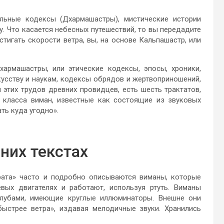
льные кодексы (Дхармашастры), мистические истории
у. Что касается небесных путешествий, то вы передадите
тигать скорости ветра, вы, на основе Кальпашастр, или
армашастры, или этические кодексы, эпосы, хроники,
кусству и наукам, кодексы обрядов и жертвоприношений,
 этих трудов древних провидцев, есть шесть трактатов,
 класса виман, известные как состоящие из звуковых
ть куда угодно».
них текстах
арата» часто и подробно описываются виманы, которые
вых двигателях и работают, используя ртуть. Виманы
алубами, имеющие круглые иллюминаторы. Внешне они
ыстрее ветра», издавая мелодичные звуки. Хранились