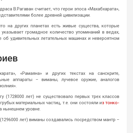
раса В.Рагаван считает, что герои эпоса «Махабхарата»,
едставителями более древней цивилизации.
что на других планетах есть живые существа, которые
 указывает громадное количество упоминаний в ведах,
те об удивительных летательных машинах и невероятном
риев
арата», «Рамаяна» и других текстах на санскрите,
ьные аппараты – виманы, лучевое оружие, аналогов
молния».
гу (1728000 лет) не существовало первых трех классов
грубых материальных частиц, т.е. они состояли и
з тонко-
на нынешнем уровне.
 (1296000 лет) виманы создавались посредством мантр –