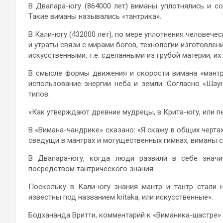
В Двапара-югу (864000 лет) виманы уплотнялись и с
Такие виманы назывались «тантрика».
В Кали-югу (432000 лет), по мере уплотнения человече
и утраты связи с мирами богов, технологии изготовлен
искусственными, т.е. сделанными из грубой материи, их
В смысле формы движения и скорости вимана «мантри
использование энергии неба и земли. Согласно «Шаун
типов.
«Как утверждают древние мудрецы, в Крита-югу, или пе
В «Вимана-чандрике» сказано: «Я скажу в общих черта
сведущи в мантрах и могущественных гимнах, виманы 
В Двапара-югу, когда люди развили в себе значи
посредством тантрического знания.
Поскольку в Кали-югу знания мантр и тантр стали 
известны под названием kritaka, или искусственные».
Бодхананда Вритти, комментарий к «Виманика-шастре»