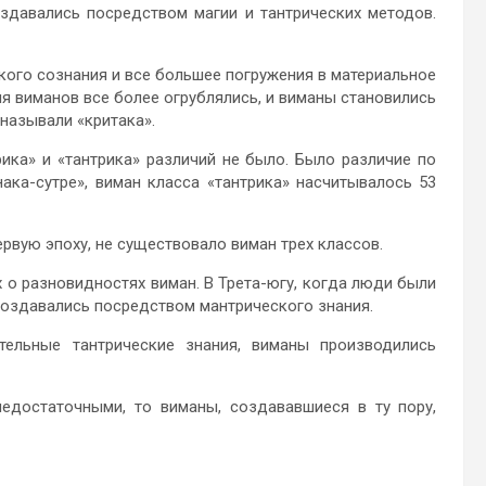
оздавались посредством магии и тантрических методов.
ского сознания и все большее погружения в материальное
ия виманов все более огрублялись, и виманы становились
 называли «критака».
ка» и «тантрика» различий не было. Было различие по
ака-сутре», виман класса «тантрика» насчитывалось 53
рвую эпоху, не существовало виман трех классов.
х о разновидностях виман. В Трета-югу, когда люди были
создавались посредством мантрического знания.
тельные тантрические знания, виманы производились
недостаточными, то виманы, создававшиеся в ту пору,