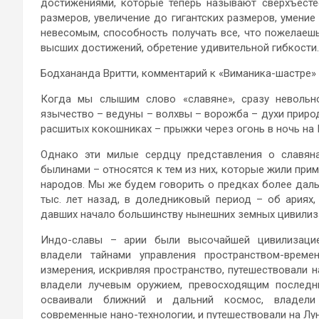
достижениями, которые теперь называют сверхъест
размеров, увеличение до гигантских размеров, умени
невесомым, способность получать все, что пожелаешь
высших достижений, обретение удивительной гибкости.
Бодхананда Вритти, комментарий к «Виманика-шастре»
Когда мы слышим слово «славяне», сразу невольн
язычество – ведуны – волхвы – ворожба – духи приро
расшитых кокошниках – прыжки через огонь в ночь на
Однако эти милые сердцу представления о славяна
былинами – относятся к тем из них, которые жили прим
народов. Мы же будем говорить о предках более дальн
тыс. лет назад, в доледниковый период – об ариях
давших начало большинству нынешних земных цивилиза
Индо-славы – арии были высочайшей цивилизацие
владели тайнами управления пространством-врем
измерения, искривляя пространство, путешествовали 
владели лучевым оружием, превосходящим последни
осваивали ближний и дальний космос, владели 
современные нано-технологии, и путешествовали на Лун