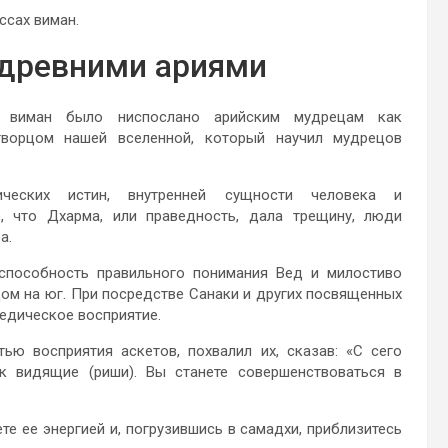
ссах виман.
 древними ариями
ия виман было ниспослано арийским мудрецам как
творцом нашей вселенной, который научил мудрецов
ических истин, внутренней сущности человека и
о, что Дхарма, или праведность, дала трещину, люди
а.
пособность правильного понимания Вед и милостиво
ом на юг. При посредстве Санаки и других посвященных
едическое восприятие.
ю восприятия аскетов, похвалил их, сказав: «С сего
ак видящие (риши). Вы станете совершенствоваться в
те ее энергией и, погрузившись в самадхи, приблизитесь