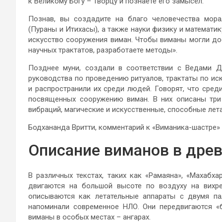
к Великому Богу – Творцу и познаете его замысел.
Познав, вы создадите на благо человечества мора
(Пураны и Итихасы), а также науки физику и математик
искусство сооружения виман. Чтобы виманы могли дос
научных трактатов, разработаете методы».
Позднее муни, создали в соответствии с Ведами Дх
руководства по проведению ритуалов, трактаты по ис
и распространили их среди людей. Говорят, что среди
посвященных сооружению виман. В них описаны три
вибраций, магические и искусственные, способные лета
Бодхананда Вритти, комментарий к «Виманика-шастре»
Описание виманов в древ
В различных текстах, таких как «Рамаяна», «Махабх
двигаются на большой высоте по воздуху на вихре
описываются как летательные аппараты с двумя п
напоминали современное НЛО. Они передвигаются «б
виманы в особых местах – ангарах.