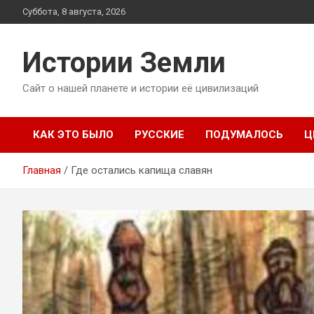
Перейти
Суббота, 8 августа, 2026
к
содержимому
Истории Земли
Сайт о нашей планете и истории её цивилизаций
КАК ЭТО БЫЛО
РУССКИЕ
ПОДУМАЛОСЬ
Ц
Главная
Где остались капища славян