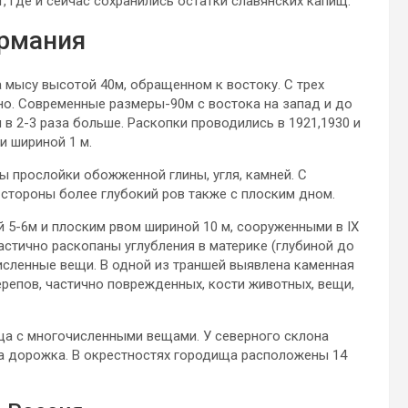
, где и сейчас сохранились остатки славянских капищ.
ермания
на мысу высотой 40м, обращенном к востоку. С трех
но. Современные размеры-90м с востока на запад и до
в 2-3 раза больше. Раскопки проводились в 1921,1930 и
и шириной 1 м.
ы прослойки обожженной глины, угля, камней. С
 стороны более глубокий ров также с плоским дном.
 5-6м и плоским рвом шириной 10 м, сооруженными в IX
астично раскопаны углубления в материке (глубиной до
исленные вещи. В одной из траншей выявлена каменная
ерепов, частично поврежденных, кости животных, вещи,
рца с многочисленными вещами. У северного склона
а дорожка. В окрестностях городища расположены 14