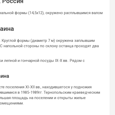
, Россия
Овальной формы (14,5х12), окружено расплывшимся валом
раина
. Круглой формы (диаметр 7 м) окружена заплывшим
 С напольной стороны по склону останца проходят два
и лепной и гончарной посуды IX-X вв.. Рядом с
аина
те поселения XI-XII вв., находившегося у подножия
вшимися в 1985-1989гг. Тернопольским краеведческим
ольшая площадь на поселении и открыты жилые
помещениями.