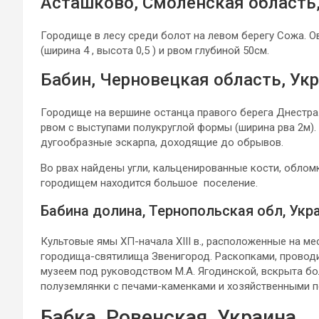
Асташково, Смоленская область
Городище в лесу среди болот на левом берегу Сожа. 
(ширина 4 , высота 0,5 ) и рвом глубиной 50см.
Бабин, Черновецкая область, Ук
Городище на вершине останца правого берега Днестра
рвом с выступами полукруглой формы (ширина рва 2м).
дугообразные эскарпа, доходящие до обрывов.
Во рвах найдены угли, кальценированные кости, обломк
городищем находится большое поселение.
Бабина долина, Тернопольская обл, Укр
Культовые ямы ХП-начала XIII в., расположенные на мес
городища-святилища Звенигород. Раскопками, проводи
музеем под руководством М.А. Ягодинской, вскрыта б
полуземлянки с печами-каменками и хозяйственными 
Бабка, Ровенская, Украина