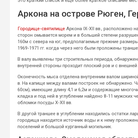
Это краткий список и еще более краткое описание мест
Аркона на острове Рюген, Г
Городище-святилище
Аркона IX-XII вв., расположено 
сторон омывается морем и в большей степени разруше
160м с севера на юг, предполагаемые прежние размеры 
1969-1971 гг. когда через него были проложены транше
В валу выявлены три строительных периода, обнаружен
внутренней стороны проходит плоский ров и с внешней
Оконечность мыса отделена внутренним валом шириной
в. На капище между валами построек не обнаружено. Ч
60см), имеющие длину 4,1 и 6,2м и содержащие многоч
кладка и под ней в углублении найдено 8-11 мужских ч
обломки посуды X-XII вв.
В другой траншее в углублении находились остатки ла
городища находится источник воды и к нему проложен
поселений и большой курганный могильник.