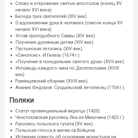
Слово и откровение святых апостолов (конец XV
начало XVI века).
Беседа трех святителей (XIV век).
О вдохновении духа в человеке (список конца XV
начало XVI века).
Устав преподобного Саввы (XIV век).
Поучения духовным детям (XIV век).
Пустынская летопись (XIV век).
«Синопсис». И.Гизель (1674 г.).
«Поучение в понедельник святого духа» (XVII век).
Исповедь каждого чина по Десятисловие (XVIII
век).
Румянцевский сборник (XVIII век).
Анания Федоров. Суздальский летописец (1754 г.).
Поляки
Статут провинциальный вкратце (1420).
Ченстоховская рукопись Яна из Михочина (1423 г.)
Рукопись польского гусита (XV век).
Польская глосса в житии св.Войцеха.
Истинная повесть об основании монастыря на