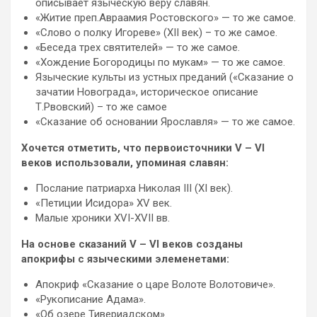
описывает языческую веру славян.
«Житие преп.Авраамия Ростовского» — то же самое.
«Слово о полку Игореве» (XII век) – то же самое.
«Беседа трех святителей» — то же самое.
«Хождение Богородицы по мукам» — то же самое.
Языческие культы из устных преданий («Сказание о
зачатии Новограда», историческое описание
Т.Рвовский) – то же самое
«Сказание об основании Ярославля» — то же самое.
Хочется отметить, что первоисточники V – VI
веков использовали, упоминая славян:
Послание патриарха Николая III (XI век).
«Петиции Исидора» XV век.
Малые хроники XVI-XVII вв.
На основе сказаний V – VI веков созданы
апокрифы с языческими элеменетами:
Апокриф «Сказание о царе Волоте Волотовиче».
«Рукописание Адама».
«Об озере Тивериадском».