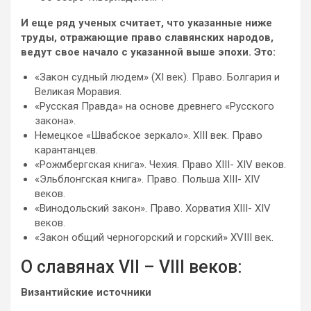
И еще ряд ученых считает, что указанные ниже
труды, отражающие право славянских народов,
ведут свое начало с указанной выше эпохи. Это:
«Закон судный людем» (XI век). Право. Болгария и
Великая Моравия.
«Русская Правда» на основе древнего «Русского
закона».
Немецкое «Швабское зеркало». XIII век. Право
карантанцев.
«Рожмбергская книга». Чехия. Право XIII- XIV веков.
«Эльблонгская книга». Право. Польша XIII- XIV
веков.
«Винодольский закон». Право. Хорватия XIII- XIV
веков.
«Закон общий черногорский и горский» XVIII век.
О славянах VII – VIII веков:
Византийские источники