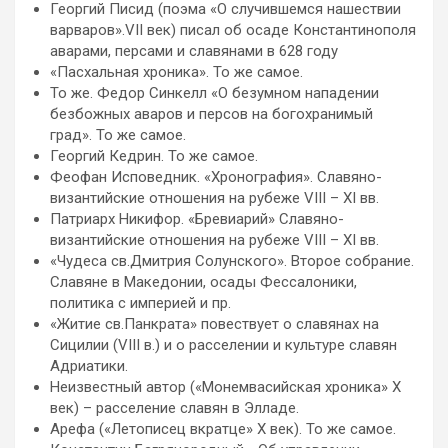
Георгий Писид (поэма «О случившемся нашествии
варваров».VII век) писал об осаде Константинополя
аварами, персами и славянами в 628 году
«Пасхальная хроника». То же самое.
То же. Федор Синкелл «О безумном нападении
безбожных аваров и персов на богохранимый
град». То же самое.
Георгий Кедрин. То же самое.
Феофан Исповедник. «Хронография». Славяно-
византийские отношения на рубеже VIII – XI вв.
Патриарх Никифор. «Бревиарий» Славяно-
византийские отношения на рубеже VIII – XI вв.
«Чудеса св.Дмитрия Солунского». Второе собрание.
Славяне в Македонии, осады Фессалоники,
политика с империей и пр.
«Житие св.Панкрата» повествует о славянах на
Сицилии (VIII в.) и о расселении и культуре славян
Адриатики.
Неизвестный автор («Монемвасийская хроника» Х
век) – расселение славян в Элладе.
Арефа («Летописец вкратце» Х век). То же самое.