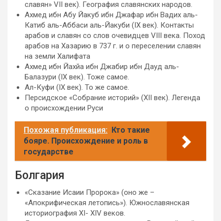
славян» VII век). География славянских народов.
Ахмед ибн Абу Йакуб ибн Джафар ибн Вадих аль-
Катиб аль-Аббаси аль-Йакуби (IХ век). Контакты
арабов и славян со слов очевидцев VIII века. Поход
арабов на Хазарию в 737 г. и о переселении славян
на земли Халифата
Ахмед ибн Йахйа ибн Джабир ибн Дауд аль-
Балазури (IХ век). Тоже самое.
Ал-Куфи (IХ век). То же самое.
Персидское «Собрание историй» (XII век). Легенда
о происхождении Руси
Похожая публикация:
Кто такие
бояре. Происхождение и роль в
государстве
Болгария
«Сказание Исаии Пророка» (оно же –
«Апокрифическая летопись»). Южнославянская
историография XI- XIV веков.