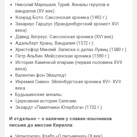
Николай Марешалк Турий. Анналы герулов и
вандалов (XV век).
Конрад Бото. Саксонская хроника (1492 г.).
Захариус Гарцеус (бранденбургский хронист XVI
века).
Давид Хитреус. Саксонская хроника (XVI век).
Адальберт Кранц. Вандалия (1572 г.).
Христофор Манлий. Записки о делах Лужиц (1580 г.).
Петр Альбин. Мейссенская хроника (1590 г.).
История Каменкой епархии (первая половина XVII
века).
Валентин фон Эйхштедт.
Иеремия Симон. Эйленбургская хроника XVI- XVII
века.
Будышинские анналы.
Церковная история Силезии.
Экхардт «Памятники Ютербога» (1732 г.).
И отдельно – о наличии у славян-язычников
письма до миссии Кирилла:
Черноризец Храбр «О письменах» (X век)