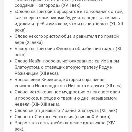
создании Новгорода» (XVII век).
«Слово св.Григория, арскрытое в толкованиях о том,
как, сперва язычниками будучи, народы кланялись
идолам и требы им клали, что и ныне творят» (XI- XII
века).
Слово некого христолюбца и ревнителя по правой
вере (XI века).
Беседа св.Григория Феолога об избиении града. (XI
века).
Слово Исайи-пророка, истолкованное св.Иоанном
Златоустом, о ставящих вторую трапезу Роду и
Рожаницам (XII века).
Вопрошение Кириково, который спрашивал
епископа Новгородского Нифонта и других (XII век).
Слово, истолкованное мудростью от св.апостолов
и пророков, и отцов о твари и о дне, называемом
неделя. (XII- XIII века).
Слово св.отца нашего Иоанна Златоуста (XIII век).
Слово от Святого Евангелия (список XIV века).
Вопрос, что есть требокладение идольское (XIV
век).