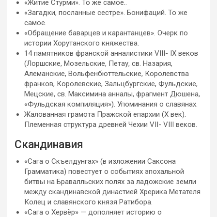
«Житие Стурми». То же самое..
«Загадки, посланные сестре». Бонифаций. То же
самое.
«Обращение баварцев и карантанцев». Очерк по
истории Хорутанского княжества.
14 памятников франской анналистики VIII- IХ веков
(Лоршские, Мозельские, Петау, св. Назария,
Алеманские, Вольфенбюттельские, Королевства
франков, Королевские, Зальцбургские, Фульдские,
Мецские, св. Максимина анналы, фрагмент Дюшена,
«Фульдская компиляция»). Упоминания о славянах.
Жалованная грамота Пражской епархии (Х век).
Племенная структура древней Чехии VII- VIII веков.
Скандинавия
«Сага о Скъелдунгах» (в изложении Саксона
Грамматика) повестует о событиях эпохальной
битвы на Бравалльских полях за ладожские земли
между скандинавской династией Хрерика Метателя
Колец и славянского князя Ратибора.
«Сага о Хервёр» — дополняет историю о