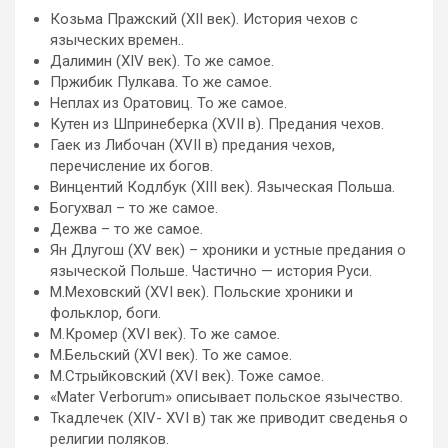
Козьма Пражский (XII век). История чехов с
языческих времен..
Далимин (XIV век). То же самое.
Пржибик Пулкава. То же самое.
Неплах из Оратовиц. То же самое.
Кутен из Шпринеберка (XVII в). Предания чехов.
Гаек из Либочан (XVII в) предания чехов,
перечисление их богов.
Винцентий Кодлбук (XIII век). Языческая Польша.
Богухвал – то же самое.
Дежва – то же самое.
Ян Длугош (XV век) – хроники и устные предания о
языческой Польше. Частично — история Руси.
М.Меховский (XVI век). Польские хроники и
фольклор, боги.
М.Кромер (XVI век). То же самое.
М.Бельский (XVI век). То же самое.
М.Стрыйковский (XVI век). Тоже самое.
«Mater Verborum» описывает польское язычество.
Ткадлечек (XIV- XVI в) так же приводит сведенья о
религии поляков.