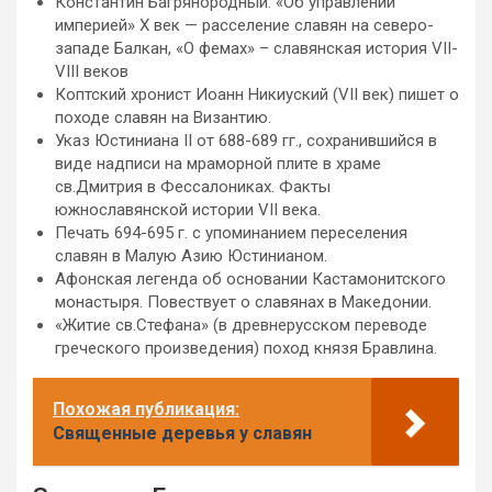
Константин Багрянородный. «Об управлении
империей» Х век — расселение славян на северо-
западе Балкан, «О фемах» – славянская история VII-
VIII веков
Коптский хронист Иоанн Никиуский (VII век) пишет о
походе славян на Византию.
Указ Юстиниана II от 688-689 гг., сохранившийся в
виде надписи на мраморной плите в храме
св.Дмитрия в Фессалониках. Факты
южнославянской истории VII века.
Печать 694-695 г. с упоминанием переселения
славян в Малую Азию Юстинианом.
Афонская легенда об основании Кастамонитского
монастыря. Повествует о славянах в Македонии.
«Житие св.Стефана» (в древнерусском переводе
греческого произведения) поход князя Бравлина.
Похожая публикация:
Священные деревья у славян