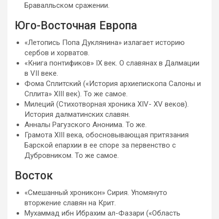
Бравалльском сражении.
Юго-Восточная Европа
«Летопись Попа Дуклянина» излагает историю
сербов и хорватов.
«Книга понтификов» IХ век. О славянах в Далмации
в VII веке.
Фома Сплитский («История архиепископа Салоны и
Сплита» XIII век). То же самое.
Милеций (Стихотворная хроника XIV- XV веков).
История далматинских славян.
Анналы Рагузского Анонима. То же.
Грамота XIII века, обосновывающая притязания
Барской епархии в ее споре за первенство с
Дубровником. То же самое.
Восток
«Смешанный хроникон» Сирия. Упомянуто
вторжение славян на Крит.
Мухаммад ибн Ибрахим ал-Фазари («Область