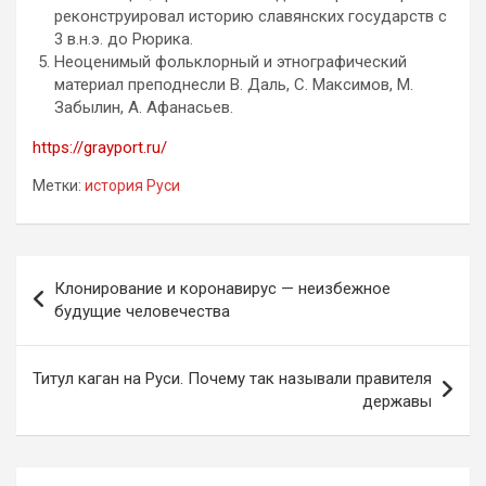
реконструировал историю славянских государств с
3 в.н.э. до Рюрика.
Неоценимый фольклорный и этнографический
материал преподнесли В. Даль, С. Максимов, М.
Забылин, А. Афанасьев.
https://grayport.ru/
Метки:
история Руси
Навигация
Клонирование и коронавирус — неизбежное
по
будущие человечества
записям
Титул каган на Руси. Почему так называли правителя
державы