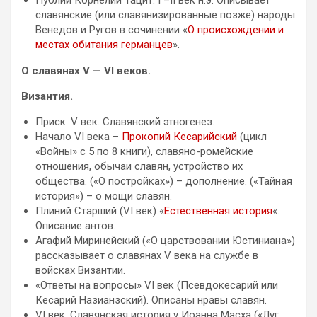
славянские (или славянизированные позже) народы
Венедов и Ругов в сочинении «
О происхождении и
местах обитания германцев
».
О славянах V — VI веков.
Византия.
Приск. V век. Славянский этногенез.
Начало VI века –
Прокопий Кесарийский
(цикл
«Войны» с 5 по 8 книги), славяно-ромейские
отношения, обычаи славян, устройство их
общества. («О постройках») – дополнение. («Тайная
история») – о мощи славян.
Плиний Старший (VI век) «
Естественная история
«.
Описание антов.
Агафий Миринейский («О царствовании Юстиниана»)
рассказывает о славянах V века на службе в
войсках Византии.
«Ответы на вопросы» VI век (Псевдокесарий или
Кесарий Назианзский). Описаны нравы славян.
VI век. Славянская история у Иоанна Масха («Луг