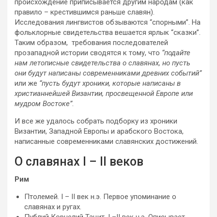
происхождение приписывается другим народам (как
правило – крестившимся раньше славян).
Исследования лингвистов обзываются “спорными”. На
фольклорные свидетельства вешается ярлык “сказки”.
Таким образом, требования последователей
прозападной истории сводятся к тому, что
“подайте
нам летописные свидетельства о славянах, но пусть
они будут написаны современниками древних событий”
или же
“пусть будут хроники, которые написаны в
христианнейшей Византии, просвещенной Европе или
мудром Востоке”
.
И все же удалось собрать подборку из хроники
Византии, Западной Европы и арабского Востока,
написанные современниками славянских достижений.
О славянах I – II веков
Рим
Птолемей. I – II век н.э. Первое упоминание о
славянах и ругах.
Публий Корнелий Тацит. I –II век н.э. Описывает