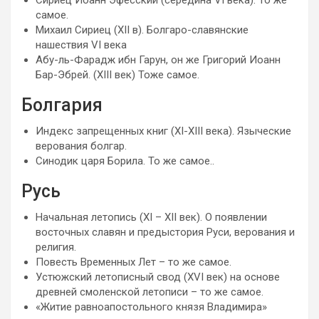
самое.
Михаил Сириец (XII в). Болгаро-славянские
нашествия VI века
Абу-ль-Фарадж ибн Гарун, он же Григорий Иоанн
Бар-Эбрей. (XIII век) Тоже самое.
Болгария
Индекс запрещенных книг (XI-XIII века). Языческие
верования болгар.
Синодик царя Борила. То же самое..
Русь
Начальная летопись (XI – XII век). О появлении
восточных славян и предыстория Руси, верования и
религия.
Повесть Временных Лет – то же самое.
Устюжский летописный свод (XVI век) на основе
древней смоленской летописи – то же самое.
«Житие равноапостольного князя Владимира»