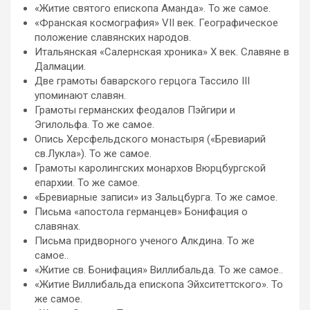
«Житие святого епископа Аманда». То же самое.
«Франская космография» VII век. Географическое
положение славянских народов.
Итальянская «Салернская хроника» Х век. Славяне в
Далмации.
Две грамоты баварского герцога Тассило III
упоминают славян.
Грамоты германских феодалов Пэйгири и
Эгилольфа. То же самое.
Опись Херсфельдского монастыря («Бревиарий
св.Лукла»). То же самое.
Грамоты каролингских монархов Вюрцбургской
епархии. То же самое.
«Бревиарные записи» из Зальцбурга. То же самое.
Письма «апостола германцев» Бонифация о
славянах.
Письма придворного ученого Алкдина. То же
самое..
«Житие св. Бонифация» Виллибальда. То же самое..
«Житие Виллибальда епископа Эйхситеттского». То
же самое.