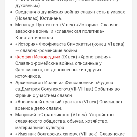
духовный»).
Сведения о дунайских войнах славян есть в указах
(Новеллах) Юстииана.
Менандр Протектор. (V век) «История». Славяно-
аварские войны и «славянская политика»
Константинополя.
«История» Феофилакта Симокатты (конец VI века)
— славяно-ромейские войны.
Феофан Исповедник
(IX век) «Хронография».
Славяно-ромейские войны, описанные у
Феофилакта, но дополненные из других
источников.
Архиепископ Иоанн из Фессалоники. «Чудеса
св.Дмитрия Солунского».(VII-VIII вв.) События во
Фракии с участием славян.
«Анонимный военный трактат» (VI век) Описывает
военное дело славян.
Маврикий. «Стратегикон». (VI век). Устройство
славянского общества, обычаи, хозяйство,
материальная культура.
«Именник болгарских ханов». (VIII век). Славянские