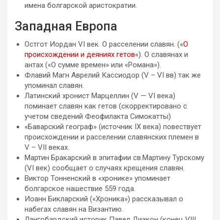
имена болгарской аристократии.
Западная Европа
Остгот Иордан VI век. О расселении славян. («
О
происхождении и деяниях гетов
«). О славянах и
антах («О сумме времен» или «Романа»).
Флавий Магн Аврелий Кассиодор (V – VI вв) так же
упоминал славян.
Латинский хронист Марцеллин (V — VI века)
поминает славян как гетов (скорректировано с
учетом сведений Феофилакта Симокатты)
«Баварский географ» (источник IX века) повествует
происхождении и расселении славянских племен в
V – VII веках.
Мартин Бракарский в эпитафии св.Мартину Турскому
(VI век) сообщает о случаях крещения славян.
Виктор Тонненский в «хронике» упоминает
болгарское нашествие 559 года.
Иоанн Бикларский («Хроника») рассказывал о
набегах славян на Византию.
Лангобардский историк Павел Диакон (конец VIII