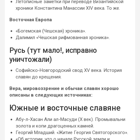
Летописные заметки при переводе Византийской
хроники Константина Манассии XIV века. То же.
Восточная Европа
«Богемская (Чешская) хроника».
Далимил «Чешская рифмованная хроника».
Русь (тут мало!, исправно
уничтожали)
Софийско-Новгородский свод XV века. История
славян до крещения.
Вера, мировоззрение и обычаи славян хорошо
описаны в следующих источниках:
Южные и восточные славяне
Абу-л-Хасан Али ал-Масуди (Х век). Промывальни
золота и копи драгоценных камней.
Георгий Младший. «Житие Георгия Святогорского».
«Об истории, что о начале Русской земли и