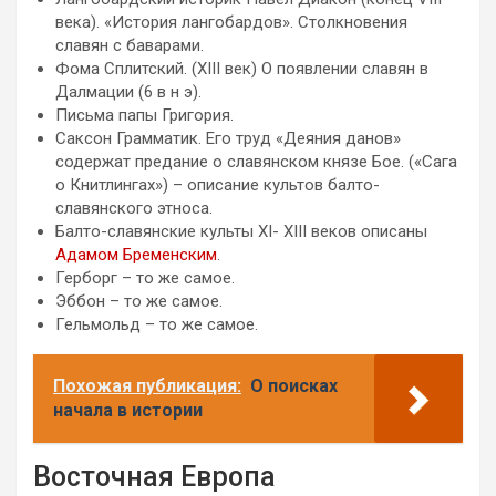
века). «История лангобардов». Столкновения
славян с баварами.
Фома Сплитский. (XIII век) О появлении славян в
Далмации (6 в н э).
Письма папы Григория.
Саксон Грамматик. Его труд «Деяния данов»
содержат предание о славянском князе Бое. («Сага
о Книтлингах») – описание культов балто-
славянского этноса.
Балто-славянские культы XI- XIII веков описаны
Адамом Бременским
.
Герборг – то же самое.
Эббон – то же самое.
Гельмольд – то же самое.
Похожая публикация:
О поисках
начала в истории
Восточная Европа