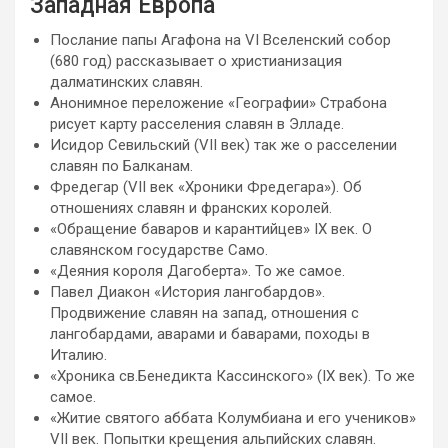
Западная Европа
Послание папы Агафона на VI Вселенский собор
(680 год) рассказывает о христианизация
далматинских славян.
Анонимное переложение «Географии» Страбона
рисует карту расселения славян в Элладе.
Исидор Севильский (VII век) так же о расселении
славян по Балканам.
Фредегар (VII век «Хроники Фредегара»). Об
отношениях славян и франских королей.
«Обращение баваров и карантийцев» IХ век. О
славянском государстве Само.
«Деяния короля Дагоберта». То же самое.
Павел Диакон «История лангобардов».
Продвижение славян на запад, отношения с
лангобардами, аварами и баварами, походы в
Италию.
«Хроника св.Бенедикта Кассинского» (IХ век). То же
самое.
«Житие святого аббата Колумбиана и его учеников»
VII век. Попытки крещения альпийских славян.