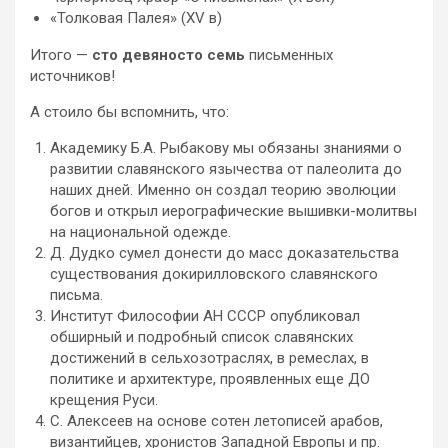
«Толковая Палея» (XV в)
Итого —
сто девяносто семь
письменных
источников!
А стоило бы вспомнить, что:
Академику Б.А. Рыбакову мы обязаны знаниями о
развитии славянского язычества от палеолита до
наших дней. Именно он создал теорию эволюции
богов и открыл иерографические вышивки-молитвы
на национальной одежде.
Д. Дудко сумел донести до масс доказательства
существования докирилловского славянского
письма.
Институт Философии АН СССР опубликовал
обширный и подробный список славянских
достижений в сельхозотраслях, в ремеслах, в
политике и архитектуре, проявленных еще ДО
крещения Руси.
С. Алексеев на основе сотен летописей арабов,
византийцев, хронистов Западной Европы и пр.