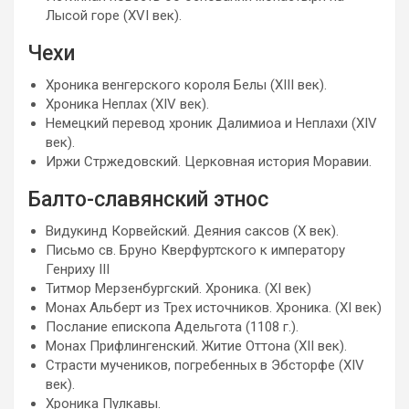
Лысой горе (XVI век).
Чехи
Хроника венгерского короля Белы (XIII век).
Хроника Неплах (XIV век).
Немецкий перевод хроник Далимиоа и Неплахи (XIV
век).
Иржи Стржедовский. Церковная история Моравии.
Балто-славянский этнос
Видукинд Корвейский. Деяния саксов (Х век).
Письмо св. Бруно Кверфуртского к императору
Генриху III
Титмор Мерзенбургский. Хроника. (XI век)
Монах Альберт из Трех источников. Хроника. (XI век)
Послание епископа Адельгота (1108 г.).
Монах Прифлингенский. Житие Оттона (XII век).
Страсти мучеников, погребенных в Эбсторфе (XIV
век).
Хроника Пулкавы.