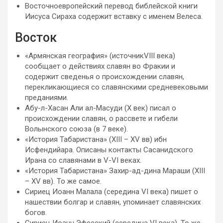
Восточноевропейский перевод библейской книги
Иисуса Сираха содержит вставку с именем Велеса.
Восток
«Армянская география» (источникVIII века)
сообщает о действиях славян во Фракии и
содержит сведенья о происхождении славян,
перекликающиеся со славянскими средневековыми
преданиями.
Абу-л-Хасан Али ал-Масуди (Х век) писал о
происхождении славян, о рассвете и гибели
Волынского союза (в 7 веке).
«История Табаристана» (XIII – XV вв) ибн
Исфендийара. Описаны контакты Сасанидского
Ирана со славянами в V-VI веках.
«История Табаристана» Захир-ад-дина Мараши (XIII
– XV вв). То же самое.
Сириец Иоанн Малала (середина VI века) пишет о
нашествии болгар и славян, упоминает славянских
богов.
Сириец Иоанн Эфесский (середина VI века). То же