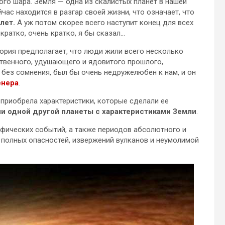
го шара. Земля — ​​одна из скалистых планет в нашей
час находится в разгар своей жизни, что означает, что
 лет.
А уж потом скорее всего наступит конец для всех
кратко, очень кратко, я бы сказал…
ория предполагает, что люди жили всего несколько
ственного, удушающего и ядовитого прошлого,
 без сомнения, был бы очень недружелюбен к нам, и он
енера
.
приобрела характеристики, которые сделали ее
ни одной другой планеты с характеристиками Земли
.
офических событий, а также периодов абсолютного и
 полных опасностей, извержений вулканов и неумолимой