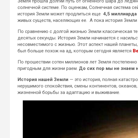
Земля прошла долгий путь от огненного шара до ледяно
солнечной системе. По оценкам, Солнечная система сей
история Земли может продлиться еще
4,5 миллиарда
живых существ, населяющих ее. А пока история Земли 
По сравнению с долгой жизнью Земли классическая те
десятых секунды. История Земли начинается с насиль
несовместимого с жизнью. Этот аспект нашей планеты,
был больше похож на ад, которым сегодня является
В
По прошествии сотен миллионов лет Земля постепенно 
пригодным для жизни раем.
До сих пор мы не знаем 
История нашей Земли
— это история, полная катастр
нерушимого спокойствия, смены континентов, океанов,
жизненной борьбы за адаптацию и выживание.