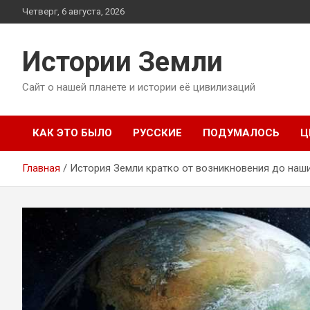
Перейти
Четверг, 6 августа, 2026
к
содержимому
Истории Земли
Сайт о нашей планете и истории её цивилизаций
КАК ЭТО БЫЛО
РУССКИЕ
ПОДУМАЛОСЬ
Ц
Главная
История Земли кратко от возникновения до наш