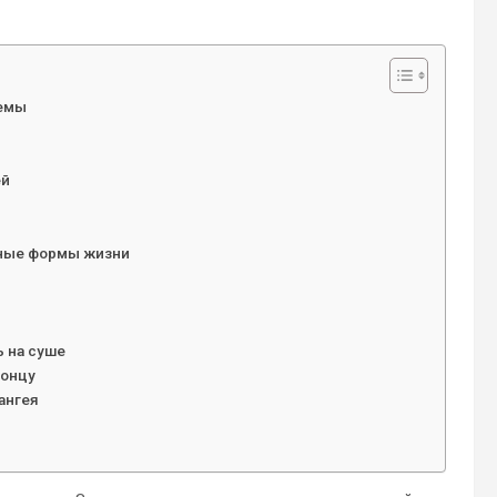
темы
ей
жные формы жизни
ь на суше
концу
ангея