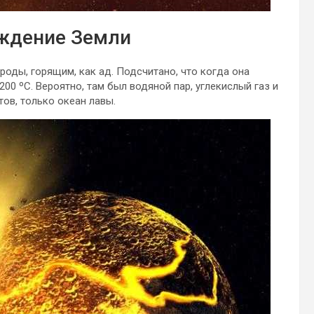
ождение Земли
оды, горящим, как ад. Подсчитано, что когда она
00 ºC. Вероятно, там был водяной пар, углекислый газ и
тов, только океан лавы.