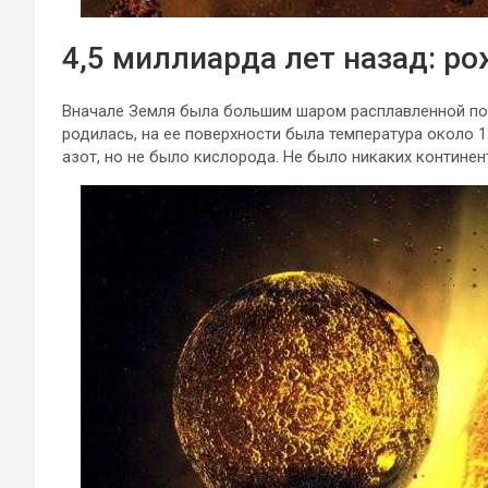
4,5 миллиарда лет назад: р
Вначале Земля была большим шаром расплавленной пор
родилась, на ее поверхности была температура около 12
азот, но не было кислорода. Не было никаких континен