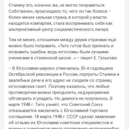
Сталину это, конечно же, не могло понравиться.
Собственно, происходило то, чего он так боялся –
более-менее сильная страна, в которой у власти
находится компартия, стала воспринимать себя как
альтернативный центр социалистического лагеря.
Тем не менее, отношения между двумя странами ещё
можно было поправить. «Тито готов был признать и
исправить ошибки, ведь югославы были лучшими
учениками в сталинской школе…» – пишет Е. Гуськова.
– В Югославии широко отмечалась 30-я годовщина
Октябрьской революции в России, портреты Сталина и
хвалебные речи в его адрес не сходили со страниц
югославских газет. Поэтому казалось, что любые
противоречия можно преодолеть, недоразумения
обговорить и уладить. Но диалога не получилось. В
марте 1948 г. Tито узнаёт, что Советский Союз
отказывается заключить с Югославией торговое
соглашение. 18 марта 1948 г. СССР сделал заявление
об отзыве из Югославии советских специалистов и
военных советников ввиду проявления недружелюбия