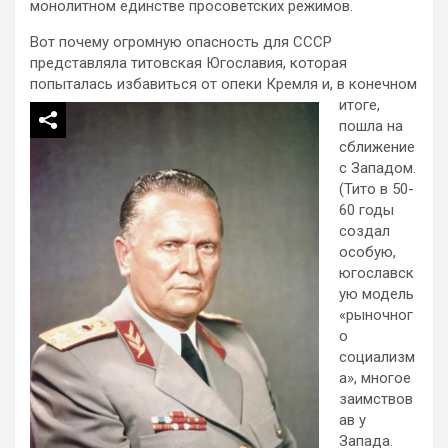
монолитном единстве просоветских режимов.
Вот почему огромную опасность для СССР
представляла титовская Югославия, которая
попыталась
избавиться от опеки Кремля и, в конечном
итоге,
пошла на
сближение
с Западом.
(Тито в 50-
60 годы
создал
особую,
югославск
ую модель
«рыночног
о
социализм
а», многое
заимствов
ав у
Запада.