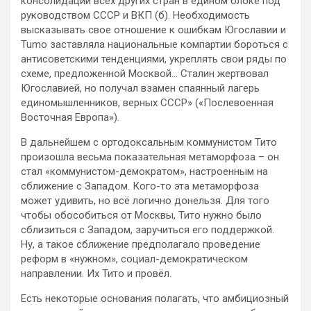
консолидации всех других стран в едином блоке под
руководством СССР и ВКП (б). Необходимость
высказывать свое отношение к ошибкам Югославии и
Tumo заставляла национальные компартии бороться с
антисоветскими тенденциями, укреплять свои ряды по
схеме, предложенной Москвой… Сталин жертвовал
Югославией, но получал взамен спаянный лагерь
единомышленников, верных СССР» («Послевоенная
Восточная Европа»).
В дальнейшем с ортодоксальным коммунистом Тито
произошла весьма показательная метаморфоза – он
стал «коммунистом-демократом», настроенным на
сближение с Западом. Кого-то эта метаморфоза
может удивить, но всё логично донельзя. Для того
чтобы обособиться от Москвы, Тито нужно было
сблизиться с Западом, заручиться его поддержкой.
Ну, а такое сближение предполагало проведение
реформ в «нужном», социал-демократическом
направлении. Их Тито и провёл.
Есть некоторые основания полагать, что амбициозный