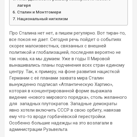
лагеря
Сталин и Монтгомери
Национальный нигилизм
Про Сталина нет нет, а пишем регулярно. Вот тиран-то,
все покоя не дает. Сегодня речь пойдет о событиях
скорее малоизвестных, связанных с внешней
политикой и глобализацией, последняя вероятно не
так нова, ка мы думаем. Уже в годы II Мировой
вынашивались планы подчинения всех стран единому
центру. Так, к примеру, на фоне развития нацисткой
Германии с её планами захвата мира Сталин
вынужденно подписал «Атлантическую Хартию»,
которая в концентрированной форме выражала
видение «нового мирового порядка», столь желанного
для западных плутократов. Западные демократы
явно хотели включить СССР в свою орбиту, навязав
ему что-то вроде горбачёвской перестройки.
Особенно большие надежды на это возлагали в
администрации Рузьвельта.