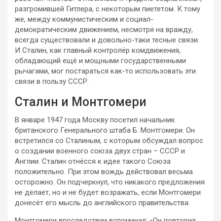
разгромившей Гитлера, с некоторым пиететом. К тому
же, между коммунистическим и социал-
демократическим движением, несмотря на вражду,
всегда существовали и довольно-таки тесные связи.
И Сталин, как главный контролёр комдвижения,
обладающий ещё и мощными государственными
рычагами, мог постараться как-то использовать эти
связи в пользу СССР.
Сталин и Монтгомери
В январе 1947 года Москву посетил начальник
британского Генерального штаба Б. Монтгомери. Он
встретился со Сталиным, с которым обсуждал вопрос
о создании военного союза двух стран – СССР и
Англии. Сталин отнёсся к идее такого Союза
положительно. При этом вождь действовал весьма
осторожно. Он подчеркнул, что никакого предложения
не делает, но и не будет возражать, если Монтгомери
донесёт его мысль до английского правительства.
Монтгомери впоследствии вспоминал: «Он повторил