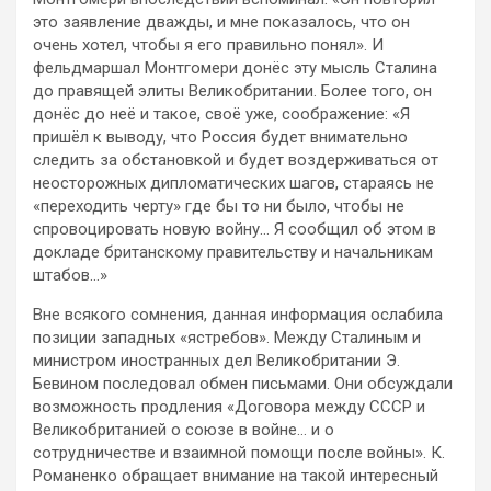
это заявление дважды, и мне показалось, что он
очень хотел, чтобы я его правильно понял». И
фельдмаршал Монтгомери донёс эту мысль Сталина
до правящей элиты Великобритании. Более того, он
донёс до неё и такое, своё уже, соображение: «Я
пришёл к выводу, что Россия будет внимательно
следить за обстановкой и будет воздерживаться от
неосторожных дипломатических шагов, стараясь не
«переходить черту» где бы то ни было, чтобы не
спровоцировать новую войну… Я сообщил об этом в
докладе британскому правительству и начальникам
штабов…»
Вне всякого сомнения, данная информация ослабила
позиции западных «ястребов». Между Сталиным и
министром иностранных дел Великобритании Э.
Бевином последовал обмен письмами. Они обсуждали
возможность продления «Договора между СССР и
Великобританией о союзе в войне… и о
сотрудничестве и взаимной помощи после войны». К.
Романенко обращает внимание на такой интересный