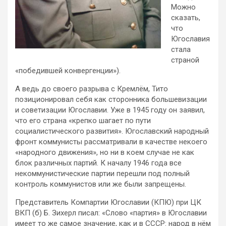
Можно
сказать,
что
Югославия
стала
страной
«победившей конвергенции»).
А ведь до своего разрыва с Кремлём, Тито
позиционировал себя как сторонника большевизации
и советизации Югославии. Уже в 1945 году он заявил,
что его страна «крепко шагает по пути
социалистического развития». Югославский народный
фронт коммунисты рассматривали в качестве некоего
«народного движения», но ни в коем случае не как
блок различных партий. К началу 1946 года все
некоммунистические партии перешли под полный
контроль коммунистов или же были запрещены.
Представитель Компартии Югославии (КПЮ) при ЦК
ВКП (б) Б. Зихерл писал: «Слово «партия» в Югославии
имеет то же самое значение, как и в СССР: народ в нём