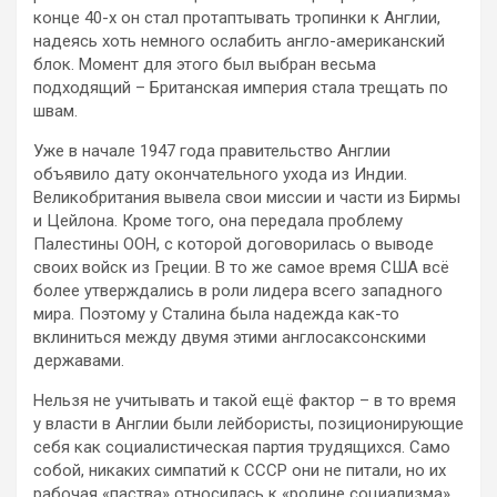
конце 40-х он стал протаптывать тропинки к Англии,
надеясь хоть немного ослабить англо-американский
блок. Момент для этого был выбран весьма
подходящий – Британская империя стала трещать по
швам.
Уже в начале 1947 года правительство Англии
объявило дату окончательного ухода из Индии.
Великобритания вывела свои миссии и части из Бирмы
и Цейлона. Кроме того, она передала проблему
Палестины ООН, с которой договорилась о выводе
своих войск из Греции. В то же самое время США всё
более утверждались в роли лидера всего западного
мира. Поэтому у Сталина была надежда как-то
вклиниться между двумя этими англосаксонскими
державами.
Нельзя не учитывать и такой ещё фактор – в то время
у власти в Англии были лейбористы, позиционирующие
себя как социалистическая партия трудящихся. Само
собой, никаких симпатий к СССР они не питали, но их
рабочая «паства» относилась к «родине социализма»,