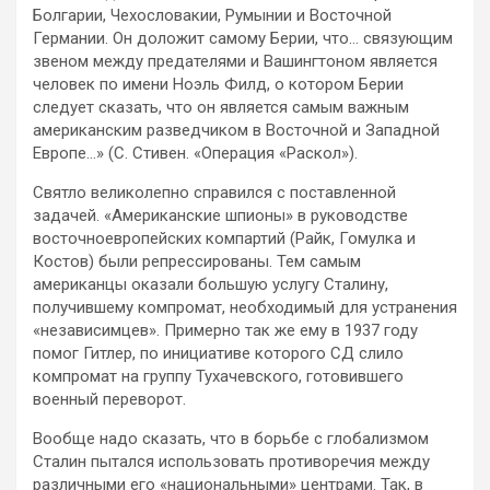
Болгарии, Чехословакии, Румынии и Восточной
Германии. Он доложит самому Берии, что… связующим
звеном между предателями и Вашингтоном является
человек по имени Ноэль Филд, о котором Берии
следует сказать, что он является самым важным
американским разведчиком в Восточной и Западной
Европе…» (С. Стивен. «Операция «Раскол»).
Святло великолепно справился с поставленной
задачей. «Американские шпионы» в руководстве
восточноевропейских компартий (Райк, Гомулка и
Костов) были репрессированы. Тем самым
американцы оказали большую услугу Сталину,
получившему компромат, необходимый для устранения
«независимцев». Примерно так же ему в 1937 году
помог Гитлер, по инициативе которого СД слило
компромат на группу Тухачевского, готовившего
военный переворот.
Вообще надо сказать, что в борьбе с глобализмом
Сталин пытался использовать противоречия между
различными его «национальными» центрами. Так, в