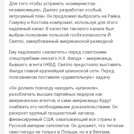
Для того чтобы устранить «коммунистов-
независимцев», Даллес разработал особый,
хитроумный план. Он предложил выбросить на Райка,
Гомулку и Костова компромат, используя для этого
надёжный канал. В качестве такового канала был
выбран полковник польской госбезопасности Й.
Святло, завербованный американской разведкой.
Ему надлежало «засветить» перед советскими
спецслужбами некоего Н.X. Филда – американца,
бывшего агента НКВД. Святло предстояло выставить
Филда главой крупнейшей шпионской сети. Перед
полковником поставили «удивительную» задачу:
«Он должен повсюду находить «шпионов»,
разоблачать высших партийных лидеров как
американских агентов, и сами американцы будут
снабжать его необходимыми доказательствами. Он
раскроет крупный троцкистский заговор,
финансируемый США, охватывающий все страны в
Русской империи сателлитов. Он докажет, что титоизм
свил гнездо не только в Польше, но и в Венгрии,