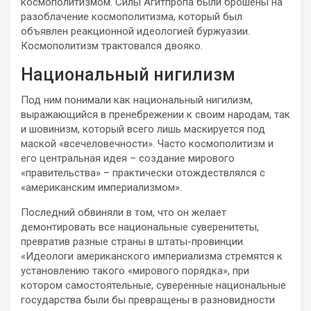
космополитизмом. Силы Агитпропа были брошены на
разоблачение космополитизма, который был
объявлен реакционной идеологией буржуазии.
Космополитизм трактовался двояко.
Национальный нигилизм
Под ним понимали как национальный нигилизм,
выражающийся в пренебрежении к своим народам, так
и шовинизм, который всего лишь маскируется под
маской «всечеловечности». Часто космополитизм и
его центральная идея – создание мирового
«правительства» – практически отождествлялся с
«американским империализмом».
Последний обвиняли в том, что он желает
демонтировать все национальные суверенитеты,
превратив разные страны в штаты-провинции.
«Идеологи американского империализма стремятся к
установлению такого «мирового порядка», при
котором самостоятельные, суверенные национальные
государства были бы превращены в разновидности