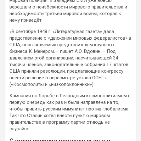
мировая полиция. В западных СМИ уже вовсю
верещали о неизбежности мирового правительства и
необходимости третьей мировой войны, которая к
нему приведёт.
«В сентябре 1948 г. «Литературная газета» дала
представление о «движении мировых федералистов» в
США, возглавляемых представителем крупного
бизнеса К. Мейером, – пишет А.О. Вдовин. – Под
давлением этой организации, насчитывающей 34
тысячи членов, законодательные собрания 17 штатов
США приняли резолюции, предлагающие конгрессу
внести решение о пересмотре устава ООН…»
(«Космополиты и «низкопоклонники»).
Кампания по борьбе с безродным космополитизмом в
первую очередь как раз и была направлена на то,
чтобы привить русским иммунитет против глобализма.
Так что Сталин хотел внести пункт о мировом
правительстве в программу партии отнюдь не
случайно.
Сталин прервал продажу сырья и