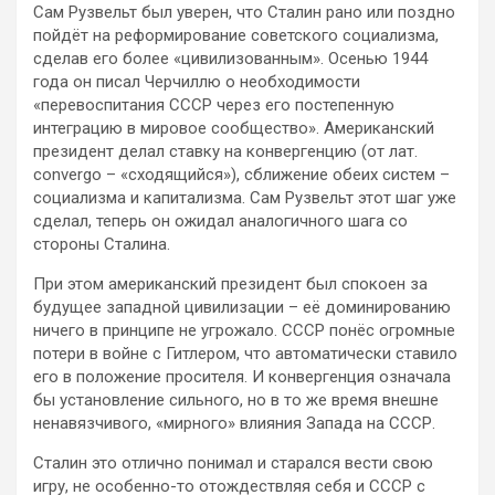
Сам Рузвельт был уверен, что Сталин рано или поздно
пойдёт на реформирование советского социализма,
сделав его более «цивилизованным». Осенью 1944
года он писал Черчиллю о необходимости
«перевоспитания СССР через его постепенную
интеграцию в мировое сообщество». Американский
президент делал ставку на конвергенцию (от лат.
convergo – «сходящийся»), сближение обеих систем –
социализма и капитализма. Сам Рузвельт этот шаг уже
сделал, теперь он ожидал аналогичного шага со
стороны Сталина.
При этом американский президент был спокоен за
будущее западной цивилизации – её доминированию
ничего в принципе не угрожало. СССР понёс огромные
потери в войне с Гитлером, что автоматически ставило
его в положение просителя. И конвергенция означала
бы установление сильного, но в то же время внешне
ненавязчивого, «мирного» влияния Запада на СССР.
Сталин это отлично понимал и старался вести свою
игру, не особенно-то отождествляя себя и СССР с