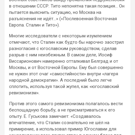
в отношении СССР. Tито непонятна такая позиция… Он
пытается выяснить ситуацию, но Москва на
разъяснения не идёт…» («Послевоенная Восточная
Европа. Сталин и Тито»).
Многие исследователи с некоторым изумлением
отмечают, что Сталин как будто бы нарочно заострил
разногласия с югославским руководством, сделав
разрыв с ним неизбежным. В самом деле, Иосиф
Виссарионович намеренно отталкивал Белград и от
Москвы, и от Восточной Европы. Ему был совершенно
не нужен этот очаг «самостийности» внутри «лагеря
народной демократии». А последний было легче
сплотить, используя такой жупел, как «югославский
ревизионизм».
Против этого самого ревизионизма полагалось вести
беспощадную борьбу, а не присматриваться к его
опыту. Е. Гуськова замечает: «Создавалось
впечатление, что Сталин сознательно не шёл на
примирение, а использовал пример Югославии для