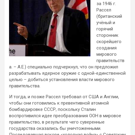
за 1946 г.
Рассел
(британский
учёный и
горячий
сторонник
скорейшего
создания
мирового
правительств
а. – А.Е.) специально подчеркнул, что он предложил
разрабатывать ядерное оружие с одной-единственной
целью – добиться установления власти мирового
правительства.
И тогда, и позже Рассел требовал от США и Англии,
чтобы они готовились к превентивной атомной
бомбардировке СССР, поскольку Сталин
воспротивился идее преобразования ООН в мировое
правительство, в результате чего суверенные
государства оказались бы уничтоженными.
Последовавшая вскоре «холодная война» с Советским