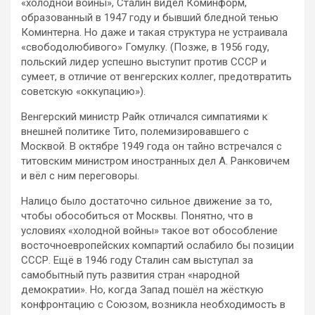
«холодной войны», Сталин видел Коминформ,
образованный в 1947 году и бывший бледной тенью
Коминтерна. Но даже и такая структура не устраивала
«свободолюбивого» Гомулку. (Позже, в 1956 году,
польский лидер успешно выступит против СССР и
сумеет, в отличие от венгерских коллег, предотвратить
советскую «оккупацию»).
Венгерский министр Райк отличался симпатиями к
внешней политике Тито, полемизировавшего с
Москвой. В октябре 1949 года он тайно встречался с
титовским министром иностранных дел А. Ранковичем
и вёл с ним переговоры.
Налицо было достаточно сильное движение за то,
чтобы обособиться от Москвы. Понятно, что в
условиях «холодной войны» такое вот обособление
восточноевропейских компартий ослабило бы позиции
СССР. Ещё в 1946 году Сталин сам выступал за
самобытный путь развития стран «народной
демократии». Но, когда Запад пошёл на жёсткую
конфронтацию с Союзом, возникла необходимость в