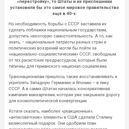
«перестройку», то Штаты и их приспешники
установили бы это самое мировое правительство
ещё в 40-х.
Но необходимость борьбы с СССР заставила их
сделать поблажки национальным государствам,
допустить некоторую самостоятельность. А то, как
знать, – национальные патриоты разных стран и
политических воззрений могли бы пойти за
«национально-социалистическим» СССР, свободным
от тех расистских предрассудков, которые были
типичны для германского национал-социализма.
Транснационалам пришлось также восстанавливать и
укреплять Западную Германию и Японию – в пику
СССР. А в самих Штатах началась консервативная
кампания маккартизма, которая уже закрывала дорогу
для космополитической конвергенции.
Кстати сказать, наиболее «реакционные»,
«антисоветские» элементы в США сделали Сталину
великолепный подарок. Они одобрили план