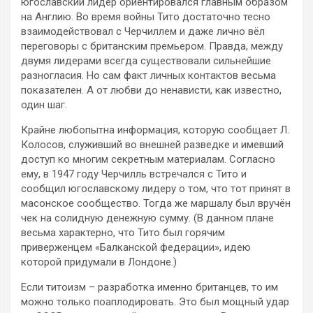
югославский лидер ориентировался главным образом
на Англию. Во время войны Тито достаточно тесно
взаимодействовал с Черчиллем и даже лично вёл
переговоры с британским премьером. Правда, между
двумя лидерами всегда существовали сильнейшие
разногласия. Но сам факт личных контактов весьма
показателен. А от любви до ненависти, как известно,
один шаг.
Крайне любопытна информация, которую сообщает Л.
Колосов, служивший во внешней разведке и имевший
доступ ко многим секретным материалам. Согласно
ему, в 1947 году Черчилль встречался с Тито и
сообщил югославскому лидеру о том, что тот принят в
масонское сообщество. Тогда же маршалу был вручён
чек на солидную денежную сумму. (В данном плане
весьма характерно, что Тито был горячим
приверженцем «Балканской федерации», идею
которой придумали в Лондоне.)
Если титоизм – разработка именно британцев, то им
можно только поаплодировать. Это был мощный удар