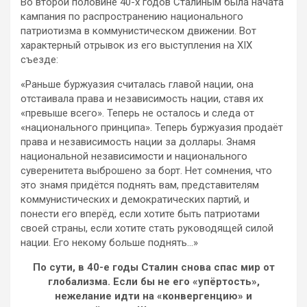
Во второй половине 40-х годов Сталиным была начата
кампания по распространению национального
патриотизма в коммунистическом движении. Вот
характерный отрывок из его выступления на XIX
съезде:
«Раньше буржуазия считалась главой нации, она
отстаивала права и независимость нации, ставя их
«превыше всего». Теперь не осталось и следа от
«национального принципа». Теперь буржуазия продаёт
права и независимость нации за доллары. Знамя
национальной независимости и национального
суверенитета выброшено за борт. Нет сомнения, что
это знамя придётся поднять вам, представителям
коммунистических и демократических партий, и
понести его вперёд, если хотите быть патриотами
своей страны, если хотите стать руководящей силой
нации. Его некому больше поднять…»
По сути, в 40-е годы Сталин снова спас мир от
глобализма. Если бы не его «упёртость»,
нежелание идти на «конвергенцию» и