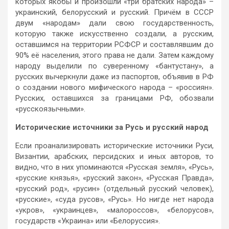
которых якобы и произошли «три братских народа» –
украинский, белорусский и русский. Причём в СССР
двум «народам» дали свою государственность,
которую также искусственно создали, а русским,
оставшимся на территории РСФСР и составлявшим до
90% её населения, этого права не дали. Затем каждому
народу выделили по суверенному «бантустану», а
русских вычеркнули даже из паспортов, объявив в РФ
о создании нового мифического народа – «россиян».
Русских, оставшихся за границами РФ, обозвали
«русскоязычными».
Исторические источники за Русь и русский народ
Если проанализировать исторические источники Руси,
Византии, арабских, персидских и иных авторов, то
видно, что в них упоминаются «Русская земля», «Русь»,
«русские князья», «русский закон», «Русская Правда»,
«русский род», «русин» (отдельный русский человек),
«русские», «суда русов», «Русь». Но нигде нет народа
«укров», «украинцев», «малороссов», «белорусов»,
государств «Украина» или «Белоруссия».