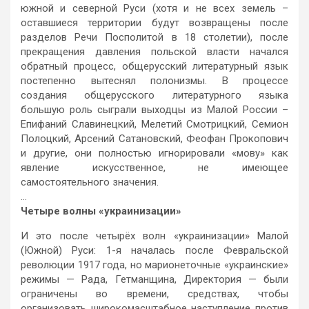
южной и северной Руси (хотя и не всех земель –
оставшиеся территории будут возвращены после
разделов Речи Посполитой в 18 столетии), после
прекращения давления польской власти начался
обратный процесс, общерусский литературный язык
постепенно вытеснял полонизмы. В процессе
создания общерусского литературного языка
большую роль сыграли выходцы из Малой России –
Епифаний Славинецкий, Мелетий Смотрицкий, Семион
Полоцкий, Арсений Сатановский, Феофан Прокопович
и другие, они полностью игнорировали «мову» как
явление искусственное, не имеющее
самостоятельного значения.
…
Четыре волны «украинизации»
И это после четырёх волн «украинизации» Малой
(Южной) Руси: 1-я началась после Февральской
революции 1917 года, но марионеточные «украинские»
режимы — Рада, Гетманщина, Директория — были
ограничены во времени, средствах, чтобы
организовать широкомасштабное наступление против