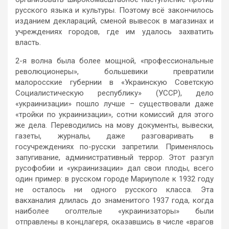
русского языка и культуры. Поэтому всё закончилось
изданием деклараций, сменой вывесок в магазинах и
учреждениях городов, где им удалось захватить
власть.
2-я волна была более мощной, «профессиональные
революционеры», большевики превратили
малоросские губернии в «Украинскую Советскую
Социалистическую республику» (УССР), дело
«украинизации» пошло лучше – существовали даже
«тройки по украинизации», сотни комиссий для этого
же дела. Переводились на мову документы, вывески,
газеты, журналы, даже разговаривать в
госучреждениях по-русски запретили. Применялось
запугивание, административный террор. Этот разгул
русофобии и «украинизации» дал свои плоды, всего
один пример: в русском городе Мариуполе к 1932 году
не осталось ни одного русского класса. Эта
вакханалия длилась до знаменитого 1937 года, когда
наиболее оголтелые «украинизаторы» были
отправлены в концлагеря, оказавшись в числе «врагов