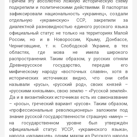
Причём эту абсолютно ложную историческую схему
подкрепили и политическими действиями. В паспортах
зафиксировали национальность «украинец», создали
отдельную «украинскую» ССР, закрепили за
диалектной разновидностью единого русского языка
официальный статус не только на территориях Малой
России, но и в Новороссии, Крыму, Донбассе,
Черниговщине, т. н. Слободской Украине, в тех
областях, где мова не имела широкого
распространения. Таким образом, у русских отняли
Древнерусское государство, передав его
мифическому народу «восточных славян», хотя в
исторических источниках видно, что они себя
называли «русы», «русский род», своих князей –
«русскими князьями», свою землю – «Русской землей».
Да и в византийских источниках есть их самоназвание
– «росы», греческий вариант «русов». Таким образом,
«профессиональные революционеры» заложили под
знание русской государственности страшную «мину» —
на государственном уровне был утверждён
официальный статус УССР, «украинского языка»,
народа «украинцев», одним махом из Русского народа