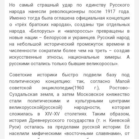
Но самый страшный удар по единству Русского
народа нанесли революционеры после 1917 года.
Именно тогда была оглашена официальная концепция
о «трёх братских народах», созданы три отдельных
народа. «Белорусы» и «малороссы» превращены в
новые нации – белорусов и украинцев. Русский народ
на небольшой исторический промежуток времени в
численности сократили более чем на треть – создав
искусственные этносы, национальные химеры. А
русскими остались только бывшие великороссы».
Советские историки быстро подвели базу под
политическую концепцию: так, согласно Малой
советской энциклопедии(1960 г.), Ростово-
Суздальская земля, а затем Московское княжество
стали политическими и культурными центрами
великорусской(русской) народности, которая
сложилась в XIV-XV столетиях. Таким образом,
история Древнерусского государства (т. н. Киевской
Руси) осталась за пределами русской истории. Её
населили мифическими «восточными славянами», от