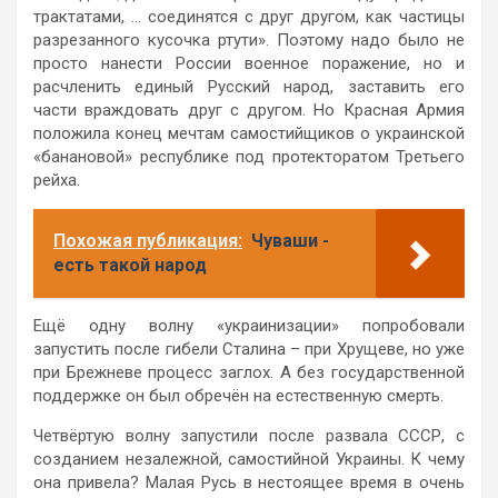
трактатами, … соединятся с друг другом, как частицы
разрезанного кусочка ртути». Поэтому надо было не
просто нанести России военное поражение, но и
расчленить единый Русский народ, заставить его
части враждовать друг с другом. Но Красная Армия
положила конец мечтам самостийщиков о украинской
«банановой» республике под протекторатом Третьего
рейха.
Похожая публикация:
Чуваши -
есть такой народ
Ещё одну волну «украинизации» попробовали
запустить после гибели Сталина – при Хрущеве, но уже
при Брежневе процесс заглох. А без государственной
поддержке он был обречён на естественную смерть.
Четвёртую волну запустили после развала СССР, с
созданием незалежной, самостийной Украины. К чему
она привела? Малая Русь в нестоящее время в очень