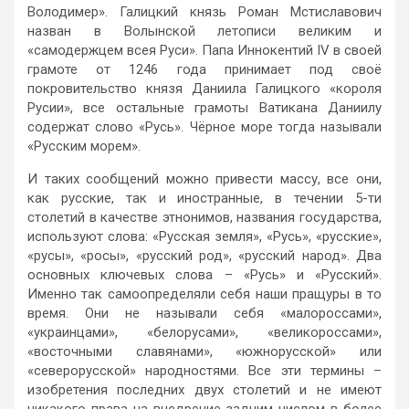
Володимер». Галицкий князь Роман Мстиславович
назван в Волынской летописи великим и
«самодержцем всея Руси». Папа Иннокентий IV в своей
грамоте от 1246 года принимает под своё
покровительство князя Даниила Галицкого «короля
Русии», все остальные грамоты Ватикана Даниилу
содержат слово «Русь». Чёрное море тогда называли
«Русским морем».
И таких сообщений можно привести массу, все они,
как русские, так и иностранные, в течении 5-ти
столетий в качестве этнонимов, названия государства,
используют слова: «Русская земля», «Русь», «русские»,
«русы», «росы», «русский род», «русский народ». Два
основных ключевых слова – «Русь» и «Русский».
Именно так самоопределяли себя наши пращуры в то
время. Они не называли себя «малороссами»,
«украинцами», «белорусами», «великороссами»,
«восточными славянами», «южнорусской» или
«северорусской» народностями. Все эти термины –
изобретения последних двух столетий и не имеют
никакого права на внедрение задним числом в более