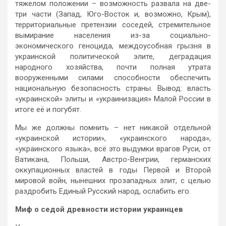
тяжелом положении – возможность развала на две-
три части (Запад, Юго-Восток и, возможно, Крым),
территориальные претензии соседей, стремительное
вымирание населения из-за социально-
экономического геноцида, междоусобная грызня в
украинской политической элите, деградация
народного хозяйства, почти полная утрата
вооруженными силами способности обеспечить
национальную безопасность страны. Вывод: власть
«украинской» элиты и «украинизация» Малой России в
итоге её и погубят.
Мы же должны помнить – нет никакой отдельной
«украинской истории», «украинского народа»,
«украинского языка», всё это выдумки врагов Руси, от
Ватикана, Польши, Австро-Венгрии, германских
оккупационных властей в годы Первой и Второй
мировой войн, нынешних прозападных элит, с целью
раздробить Единый Русский народ, ослабить его.
Миф о седой древности истории украинцев