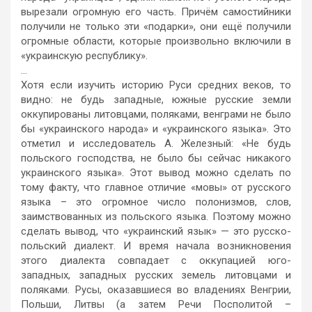
вырезали огромную его часть. Причём самостийники
получили не только эти «подарки», они ещё получили
огромные области, которые произвольно включили в
«украинскую республику».
…
Хотя если изучить историю Руси средних веков, то
видно: не будь западные, южные русские земли
оккупированы литовцами, поляками, венграми не было
бы «украинского народа» и «украинского языка». Это
отметил и исследователь А. Железный: «Не будь
польского господства, не было бы сейчас никакого
украинского языка». Этот вывод можно сделать по
тому факту, что главное отличие «мовы» от русского
языка – это огромное число полонизмов, слов,
заимствованных из польского языка. Поэтому можно
сделать вывод, что «украинский язык» — это русско-
польский диалект. И время начала возникновения
этого диалекта совпадает с оккупацией юго-
западных, западных русских земель литовцами и
поляками. Русы, оказавшиеся во владениях Венгрии,
Польши, Литвы (а затем Речи Посполитой –