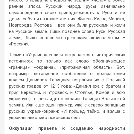
ранние эпохи. Русский народ, русы изначально
самоопределял свою принадлежность к Руси и не
делил себя ни на какие «ветви». Житель Киева, Минска,
Новгорода, Ростова – все они были русскими и жили
на Русской земле. Лишь позднее слово Русь, Русская
земля, было вытеснено греческим эквивалентом –
«Россия».
Термин «Украина» если и встречается в исторических
источниках, то только как слово обозначающее
«граница», «окраина», «приграничная область». Вот,
например, летописное сообщение о возвращении
князем Даниилом Галицким пограничных с Польшей
русских градов от 1213 года: «Даниил еха с братом и
прия Берестий, и Угровеск, и Столпье, Комов и всю
украину» (т. е. речь идёт о окраине Галицко-Волынской
земли). Или еще один пример, уже с северо-западных
русских украин-окраин: «И пришед тайно, и взяша с
украины неколико псковских сёл».
Оккупация привела к созданию народности