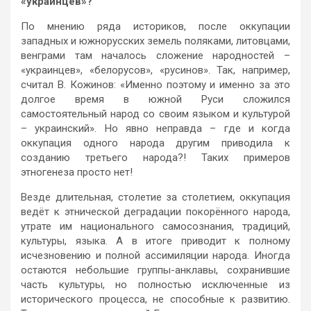
«украинцев»?
По мнению ряда историков, после оккупации
западных и южнорусских земель поляками, литовцами,
венграми там началось сложение народностей –
«украинцев», «белорусов», «русинов». Так, например,
считал В. Кожинов: «Именно поэтому и именно за это
долгое время в южной Руси сложился
самостоятельный народ со своим языком и культурой
– украинский». Но явно неправда – где и когда
оккупация одного народа другим приводила к
созданию третьего народа?! Таких примеров
этногенеза просто нет!
Везде длительная, столетие за столетием, оккупация
ведёт к этнической деградации покорённого народа,
утрате им национального самосознания, традиций,
культуры, языка. А в итоге приводит к полному
исчезновению и полной ассимиляции народа. Иногда
остаются небольшие группы-анклавы, сохранившие
часть культуры, но полностью исключенные из
исторического процесса, не способные к развитию.