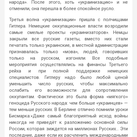
народа». После этого, хоть «украинизацию» и не
отменили, она перешла в более спокойное русло.
Третья волна «украинизации» пришла с полчищами
Гитлера. Немецкие оккупационные власти возродили
самые смелые проекты «украинизаторов». Немцы
закрыли все русские газеты, вместо них стали
печатать только украинские, в местной администрации
признавалась только «мова», людей, говоривших
только на русском, изгоняли. Все подобные
мероприятия осуществлялись на финансы Третьего
рейха и при полной поддержке немецких
специалистов. Гитлеру надо было любой ценой
уменьшить число русских, чтобы максимально
ослабить его возможности для сопротивления
оккупантам. Фактически это была форма «мягкого»
геноцида Русского народа: чем больше «украинцев» —
тем меньше русских. В Берлине отлично помнили уроки
Бисмарка:«Даже самый благоприятный исход войны
никогда не приведёт к разложению основной силы
России, которая зиждется на миллионах Русских… Эти
последние, даже если их расчленить международными