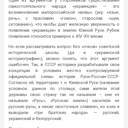
Один из аргументов у сторонников существования
самостоятельного народа «украинцев» — это
возникновение малороссийской «мовы» (укр. «язык,
речь», с праславян. «гомон», старослав. «шум,
сетование»), что якобы даёт железную уверенность о
появлении «украинцев» в землях Южной Руси. Рубеж
появления относится примерно к XIV-XV векам.
Но если рассматривать вопрос без «очков» советской
исторической школы (да и «украинской
историографии»), можно понять, что этот аргумент
ошибочен. Так, в СССР историки разрабатывали свои
концепции в условиях жестко контролируемой
официальной схемы истории Руси-России-СССР.
Согласно ей, территорию т. н. Киевской Руси (название
условное, данное по столице, сами жители этой
державы свою страну так не называли – они её
называли «Русь», «Русская земля») населяли не
русские-русы, а некие «восточные славяне», из коих и
выводили «три братских народа» — русский,
украинский и белорусский.