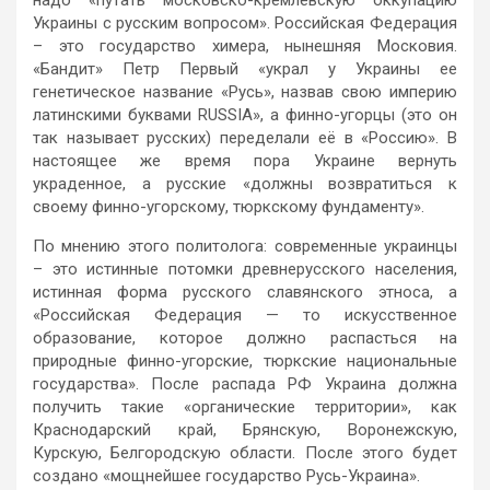
Украины с русским вопросом». Российская Федерация
– это государство химера, нынешняя Московия.
«Бандит» Петр Первый «украл у Украины ее
генетическое название «Русь», назвав свою империю
латинскими буквами RUSSIA», а финно-угорцы (это он
так называет русских) переделали её в «Россию». В
настоящее же время пора Украине вернуть
украденное, а русские «должны возвратиться к
своему финно-угорскому, тюркскому фундаменту».
По мнению этого политолога: современные украинцы
– это истинные потомки древнерусского населения,
истинная форма русского славянского этноса, а
«Российская Федерация — то искусственное
образование, которое должно распасться на
природные финно-угорские, тюркские национальные
государства». После распада РФ Украина должна
получить такие «органические территории», как
Краснодарский край, Брянскую, Воронежскую,
Курскую, Белгородскую области. После этого будет
создано «мощнейшее государство Русь-Украина».