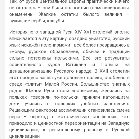
Так, от русов центральной Европы практически ничего
не осталось – они были полностью германизированы,
онемечены. Жалкие остатки былого величия –
лужицкие сербы, кашубы.
История юго-западной Руси XIV-XVI столетий вполне
вписывается в эту картину: создано униатство, русский
язык искажён полонизмами –всё более превращаясь в
«мову», русское образование, обычаи и традиции
сильно потеснены польскими. Всё это результаты
сознательного курса Ватикана и Польши на
денационализацию Русского народа. В XVII столетии
этот процесс зашёл уже довольно далеко, особенно в
среде «элиты» Малой России. Большинство знатных
родов Южной Руси стали «поляками», женились на
польках, говорили по-польски, приняли католицизм,
дети учились в польских учебных заведениях.
Решающим фактором ассимиляции становилась смена
веры – переход в католическую конфессию, что
приводило к ценностной переориентации на Западную
цивилизацию, к решительному разрыву с Русской
цивилизацией.