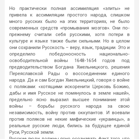
Но практически полная ассимиляция «элиты» не
привела к ассимиляции простого народа, слишком
много русских было на этих территориях, не было
современных средств «промывания мозгов». Они по-
прежнему считали себя русскими, хотя потери в
культуре и языке также были сильными. Но в целом
они сохранили Русскость – веру, язык, традиции. Это и
определило победоносность национально-
освободительной войны 1648-1654 годов под
предводительством Богдана Хмельницкого, решения
Переяславской Рады о воссоединении единого
народа. Да и сам Богдан Хмельницкий, говоря о войне
с поляками: «хотящими искоренити Церковь Божию,
дабы и имя Русское не помянулось в земле нашей»,
предельно ясно выразил высшее понимание этой
войны – борьбы русского народа за свою
независимость, войну против оккупантов. И воевали
против поляков не некие мифические «украинцы», а
реальные русские люди, бились за будущее единой
Руси, Русской земли.
Русские люди должны ясно осознавать факт того, что