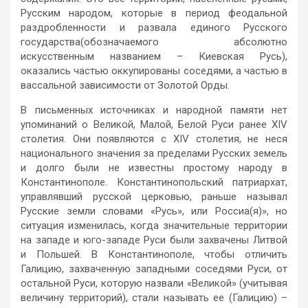
Русским народом, которые в период феодальной
раздробленности и развала единого Русского
государства(обозначаемого абсолютно
искусственным названием – Киевская Русь),
оказались частью оккупированы соседями, а частью в
вассальной зависимости от Золотой Орды.
В письменных источниках и народной памяти нет
упоминаний о Великой, Малой, Белой Руси ранее XIV
столетия. Они появляются с XIV столетия, не неся
национального значения за пределами Русских земель
и долго были не известны простому народу в
Константинополе. Константинопольский патриархат,
управлявший русской церковью, раньше называл
Русские земли словами «Русь», или Россиа(я)», но
ситуация изменилась, когда значительные территории
на западе и юго-западе Руси были захвачены Литвой
и Польшей. В Константинополе, чтобы отличить
Галицию, захваченную западными соседями Руси, от
остальной Руси, которую назвали «Великой» (учитывая
величину территорий), стали называть ее (Галицию) –