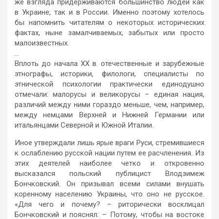
же взгляда придерживаются большинство людей как
в Украине, так и в России. Именно поэтому хотелось
бы напомнить читателям о некоторых исторических
фактах, ныне замалчиваемых, забытых или просто
малоизвестных.
…
Вплоть до начала ХХ в. отечественные и зарубежные
этнографы, историки, филологи, специалисты по
этнической психологии практически единодушно
отмечали: малорусы и великорусы – единая нация,
различий между ними гораздо меньше, чем, например,
между немцами Верхней и Нижней Германии или
итальянцами Северной и Южной Италии.
Иное утверждали лишь ярые враги Руси, стремившиеся
к ослаблению русской нации путем ее расчленения. Из
этих деятелей наиболее четко и откровенно
высказался польский публицист Влодзимеж
Бончковский. Он призывал всеми силами внушать
коренному населению Украины, что оно не русское.
«Для чего и почему? – риторически восклицал
Бончковский и пояснял: – Потому, чтобы на востоке