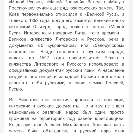
«Малой Русью», «Малой Россией». Затем в «Малую
Россию» включили ещё ряд южнорусских земель. Так,
Киев первоначально относился к «Великой Руси», и
только с 1362 года, когда его захватил великий князь
литовский Ольгерд, город вошёл в состав «Малой
Руси». Интересно и название Литвы того времени –
Великое княжество Литовское и Русское, речи в
документах об «украинском» или «белорусском»
народах нет. Везде говорится о русском народе,
вплоть до 1697 года правительство Великого
княжества Литовского и Русского использовало в
официальных документах русский язык. А население
людей в восточной и западной России продолжало
называть себя русскими, а свою землю Россией,
Русью.
Из Византии эти понятия проникли в польские,
литовские и русские документы. Но и там не знали
национальных различий, народ был один, просто
проживал на территориях под разной юрисдикцией.
Когда при царе Алексее Михайловиче большая часть
земель была объединена, а русский царь стал