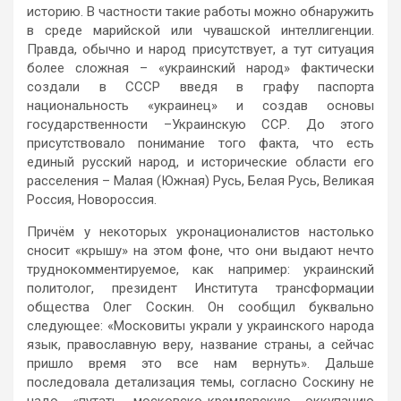
историю. В частности такие работы можно обнаружить
в среде марийской или чувашской интеллигенции.
Правда, обычно и народ присутствует, а тут ситуация
более сложная – «украинский народ» фактически
создали в СССР введя в графу паспорта
национальность «украинец» и создав основы
государственности –Украинскую ССР. До этого
присутствовало понимание того факта, что есть
единый русский народ, и исторические области его
расселения – Малая (Южная) Русь, Белая Русь, Великая
Россия, Новороссия.
Причём у некоторых укронационалистов настолько
сносит «крышу» на этом фоне, что они выдают нечто
труднокомментируемое, как например: украинский
политолог, президент Института трансформации
общества Олег Соскин. Он сообщил буквально
следующее: «Московиты украли у украинского народа
язык, православную веру, название страны, а сейчас
пришло время это все нам вернуть». Дальше
последовала детализация темы, согласно Соскину не
надо «путать московско-кремлевскую оккупацию