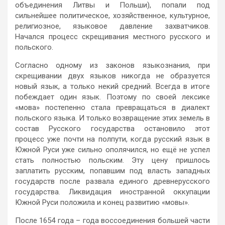
объединения Литвы и Польши), попали под
сильнейшее политическое, хозяйственное, культурное,
религиозное, языковое давление захватчиков.
Начался процесс скрещивания местного русского и
польского.
Согласно одному из законов языкознания, при
скрещивании двух языков никогда не образуется
новый язык, а только некий средний. Всегда в итоге
побеждает один язык. Поэтому по своей лексике
«мова» постепенно стала превращаться в диалект
польского языка. И только возвращение этих земель в
состав Русского государства остановило этот
процесс уже почти на полпути, когда русский язык в
Южной Руси уже сильно ополячился, но ещё не успел
стать полностью польским. Эту цену пришлось
заплатить русским, попавшим под власть западных
государств после развала единого древнерусского
государства. Ликвидация иностранной оккупации
Южной Руси положила и конец развитию «мовы».
После 1654 года – года воссоединения большей части