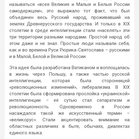
называться «всея Великия и Малыя и Белыя России
самодержцем», это выражало тот факт, что был
объединен весь Русский народ, проживавший на
землях Древнерусского государства. И только в XIX
столетии в среде интеллигенции стали «населять» эти
три территории разными народами. Простой народ об
этом даже и не знал. Простые люди называли себя,
как и во времена Руси Рюрика-Святослава – русскими
и в Малой, Белой и Великой России.
Эта идея была разработана Ватиканом и воплощалась
в жизнь через Польшу, а также частью русской
интеллигенции, которая была сторонницей
«революционных изменений», либерализма. В XIX
столетии была сформирована прослойка «украинской»
интеллигенции – её сутью стал сепаратизм и
революционность. Одновременно в России
насаждался такой же искусственный термин –
«великорус». Стали акцентировать внимание на
областных различиях в быте, обычаях, диалектах
единого языка.