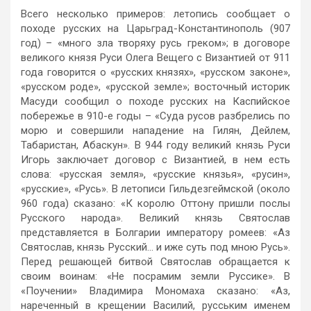
Всего несколько примеров: летопись сообщает о
походе русских на Царьград-Константинополь (907
год) – «много зла творяху русь греком»; в договоре
великого князя Руси Олега Вещего с Византией от 911
года говорится о «русских князях», «русском законе»,
«русском роде», «русской земле»; восточный историк
Масуди сообщил о походе русских на Каспийское
побережье в 910-е годы – «Суда русов разбрелись по
морю и совершили нападение на Гилян, Дейлем,
Табаристан, Абаскун». В 944 году великий князь Руси
Игорь заключает договор с Византией, в нем есть
слова: «русская земля», «русские князья», «русин»,
«русские», «Русь». В летописи Гильдезгеймской (около
960 года) сказано: «К королю Оттону пришли послы
Русского народа». Великий князь Святослав
представляется в Болгарии императору ромеев: «Аз
Святослав, князь Русский… и иже суть под мною Русь».
Перед решающей битвой Святослав обращается к
своим воинам: «Не посрамим земли Руссике». В
«Поучении» Владимира Мономаха сказано: «Аз,
нареченный в крещении Василий, русським именем