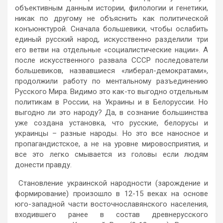
объективным данным истории, филологии и генетики,
никак по другому не объяснить как политической
конъюнктурой. Сначала большевики, чтобы ослабить
единый русский народ, искусственно разделили три
его ветви на отдельные «социалистические нации». А
после искусственного развала СССР последователи
большевиков, назвавшиеся «либерал-демократами»,
продолжили работу по ментальному разъединению
Русского Мира. Видимо это как-то выгодно отдельным
политикам в России, на Украины и в Белоруссии. Но
выгодно ли это народу? Да, в сознание большинства
уже создана установка, что русские, белорусы и
украинцы – разные народы. Но это все наносное и
пропагандистское, а не на уровне мировосприятия, и
все это легко смывается из головы если людям
донести правду.
Становление украинской народности (зарождение и
формирование) произошло в 12-15 веках на основе
юго-западной части восточнославянского населения,
входившего ранее в состав древнерусского