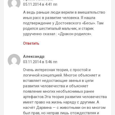
05.11.2014 в 4:41 пп
А ведь раньше люди верили в вмешательство
иных расс в развитие человека. Я нашла
подтверждение у Достоевского «Бесы». Там
родился шестипалый мальчик, и старик
удрученно сказал : «Дракон родился».
Ответить
Александр
:
03.11.2014 в 5:46 пп
Очень интересная теория, с простой и
логичной концепцией. Многое объясняет и
вставляет недостающие звенья в цепи
развития человечества и объясняет
появление многих необъяснимых ранее
артефактов.Эта теория развития человечества
имеет право на жизнь наряду с другими. А
насчёт Дарвина — с животными он во многом
был прав, но неправ лишь отождествляя и