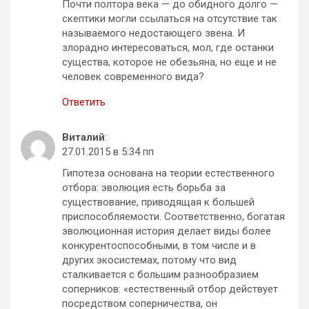
Почти полтора века — до обидного долго —
скептики могли ссылаться на отсутствие так
называемого недостающего звена. И
злорадно интересоваться, мол, где останки
существа, которое не обезьяна, но еще и не
человек современного вида?
Ответить
Виталий
:
27.01.2015 в 5:34 пп
Гипотеза основана на теории естественного
отбора: эволюция есть борьба за
существование, приводящая к большей
приспособляемости. Соответственно, богатая
эволюционная история делает виды более
конкурентоспособными, в том числе и в
других экосистемах, потому что вид
сталкивается с большим разнообразием
соперников: «естественный отбор действует
посредством соперничества, он