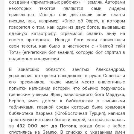
создании «примитивных рабочих» — землян. Авторами
некоторых текстов являются сами лидеры
пришельцев. Иногда они диктовали свои тексты
писцам, как, например, «Эпос об Эрре», в котором
говорится о том, как один из двух богов, вызвавших
ядерную катастрофу, стремился свалить вину на
своего противника. Иногда боги сами записывали
свои тексты, как было в частности с «Книгой тайн
Тота» (египетский бог знания), которую бог спрятал в
подземном сооружении.
В азиатских областях, занятых Александром,
управление которыми находилось в руках Селевка и
его преемников, также имели место аналогичные
попытки написания истории, что обычно поручалось
греческим ученым. Жрец вавилонского бога Мардука,
Беросс, имея доступ к библиотекам с глиняными
табличками, главной среди которых была храмовая
библиотека Харрана (ЮгоВосточная Турция), написал
трехтомную историю богов и людей, которая началась
за
432 ООО лет до Потопа
, когда боги с небес
спустились на Землю. В списках с указанием имен