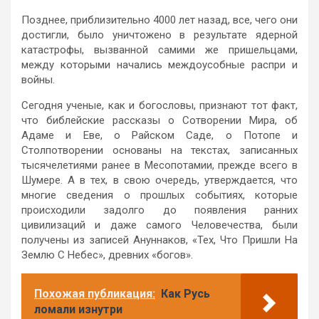
Позднее, приблизительно 4000 лет назад, все, чего они
достигли, было уничтожено в результате ядерной
катастрофы, вызванной самими же пришельцами,
между которыми начались междоусобные распри и
войны.
Сегодня ученые, как и богословы, признают тот факт,
что библейские рассказы о Сотворении Мира, об
Адаме и Еве, о Райском Саде, о Потопе и
Столпотворении основаны на текстах, записанных
тысячелетиями ранее в Месопотамии, прежде всего в
Шумере. А в тех, в свою очередь, утверждается, что
многие сведения о прошлых событиях, которые
происходили задолго до появления ранних
цивилизаций и даже самого Человечества, были
получены из записей Ануннаков, «Тех, Что Пришли На
Землю С Небес», древних «богов».
Похожая публикация:
Как Русь
ломали изнутри