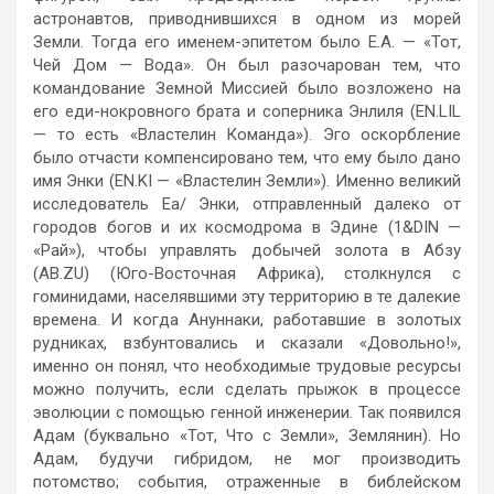
астронавтов, приводнившихся в одном из морей
Земли. Тогда его именем-эпитетом было Е.А. — «Тот,
Чей Дом — Вода». Он был разочарован тем, что
командование Земной Миссией было возложено на
его еди-нокровного брата и соперника Энлиля (EN.LIL
— то есть «Властелин Команда»). Эго оскорбление
было отчасти компенсировано тем, что ему было дано
имя Энки (EN.KI — «Властелин Земли»). Именно великий
исследователь Еа/ Энки, отправленный далеко от
городов богов и их космодрома в Эдине (1&DIN —
«Рай»), чтобы управлять добычей золота в Абзу
(AB.ZU) (Юго-Восточная Африка), столкнулся с
гоминидами, населявшими эту территорию в те далекие
времена. И когда Ануннаки, работавшие в золотых
рудниках, взбунтовались и сказали «Довольно!»,
именно он понял, что необходимые трудовые ресурсы
можно получить, если сделать прыжок в процессе
эволюции с помощью генной инженерии. Так появился
Адам (буквально «Тот, Что с Земли», Землянин). Но
Адам, будучи гибридом, не мог производить
потомство; события, отраженные в библейском