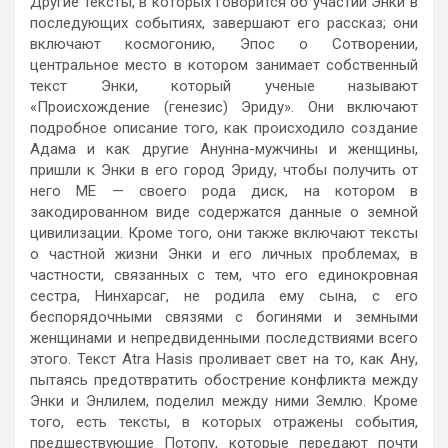
Другие тексты, в которых говорится об участии Энки в
последующих событиях, завершают его рассказ; они
включают космогонию, Эпос о Сотворении,
центральное место в котором занимает собственный
текст Энки, который ученые называют
«Происхождение (генезис) Эриду». Они включают
подробное описание того, как происходило создание
Адама и как другие Анунна-мужчины и женщины,
пришли к Энки в его город Эриду, чтобы получить от
него ME — своего рода диск, на котором в
закодированном виде содержатся данные о земной
цивилизации. Кроме того, они также включают тексты
о частной жизни Энки и его личных проблемах, в
частности, связанных с тем, что его единокровная
сестра, Нинхарсаг, не родила ему сына, с его
беспорядочными связями с богинями и земными
женщинами и непредвиденными последствиями всего
этого. Текст Atra Hasis проливает свет на то, как Ану,
пытаясь предотвратить обострение конфликта между
Энки и Энлилем, поделил между ними Землю. Кроме
того, есть тексты, в которых отражены события,
предшествующие Потопу, которые передают почти