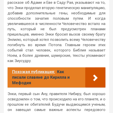
рассказе об Адаме и Еве в Саду Рая, указывают на то,
что Энки проделал вторую генетическую манипуляцию,
добавив дополнительные гены, необходимые для
способности зачатия половым путем. И когда
увеличившееся в численности Человечество встало на
путь, который не был предусмотрен планами
пришельцев, именно Энки бросил вызов своему брату
Энлилю, который хотел позволить всему Человечеству
погибнуть во время Потопа. Главным героем этих
событий стал человек, которого Библия называет
Ноем, а более древние, шумерские, тексты упоминают
как Зиусудру.
Похожая публикация:
Как
писали славяне до Кирилла и
Мефодия
Энки, первый сын Ану, правителя Нибиру, был хорошо
осведомлен о том, что происходило на его планете, и о
прошлом ее обитателей. Будучи выдающимся ученым,
он завещал самые важные аспекты передового