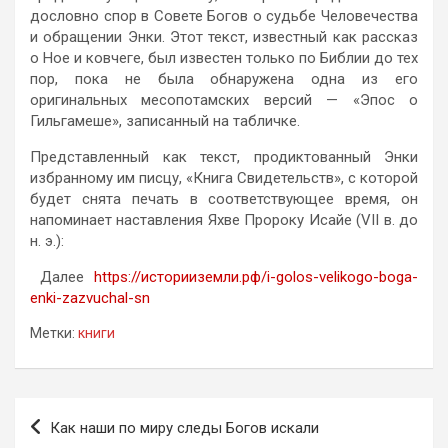
дословно спор в Совете Богов о судьбе Человечества
и обращении Энки. Этот текст, известный как рассказ
о Ное и ковчеге, был известен только по Библии до тех
пор, пока не была обнаружена одна из его
оригинальных месопотамских версий — «Эпос о
Гильгамеше», записанный на табличке.
Представленный как текст, продиктованный Энки
избранному им писцу, «Книга Свидетельств», с которой
будет снята печать в соответствующее время, он
напоминает наставления Яхве Пророку Исайе (VII в. до
н. э.):
Далее
https://историиземли.рф/i-golos-velikogo-boga-
enki-zazvuchal-sn
Метки:
книги
Навигация
Как наши по миру следы Богов искали
по