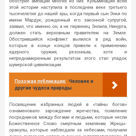
обострил амбиции многих из них. Кульминация всей
этой истории наступила в последнем веке третьего
тысячелетия до нашей эры, когда первый сын Энки по
имени Мардук, рожденный его законной супругой,
заявил, что именно он, а не первенец Энлиля, Нинурта,
должен стать верховным правителем на Земле.
Обострившийся конфликт вылился в ряд войн,
которые в конце концов привели к применению
ядерного оружия; резонным, хотя и
непреднамеренным результатом этого стал упадок
шумерской цивилизации.
Похожая публикация:
Человек и
другие чудеса природы
Посвящение избранных людей в «тайны богов»
ознаменовало зарождение жречества, появление
посредников между богами и людьми, которые несли
Божественное Слово смертным землянам. Жрецы-
оракулы, которые наблюдали за небесами, получали