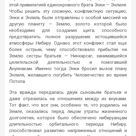
этой привилегией единокровного брата Энки — Энлиля.
Чтобы решить эту сложную, конфликтную ситуацию,
Энки и Энлиль были отправлены с особой миссией на
другую планету — Землю, золото которой было
необходимо для создания щита, способного
предотвратить полное разрушение истощившейся
атмосферы Нибиру. Однако этот конфликт стал еще
более острым, чему способствовало прибытие на
Землю сестры братьев — Нинхарсаг, занимавшейся
целительской деятельностью и помогавшей
Ануннакам. Именно тогда Энки бросил вызов плану
Энлиля, желавшего погубить Человечество во время
Потопа.
Эта вражда передалась двум сыновьям братьев и
даже отразилась на отношениях между их внуками.
Тот факт, что все они, особенно те, что родились на
Земле, оказались перед лицом утраты жизненного
долголетия, которое было обеспечено нибируанцам
длительностью орбитального периода Нибиру,
способствовал развитию напряженных отношений и