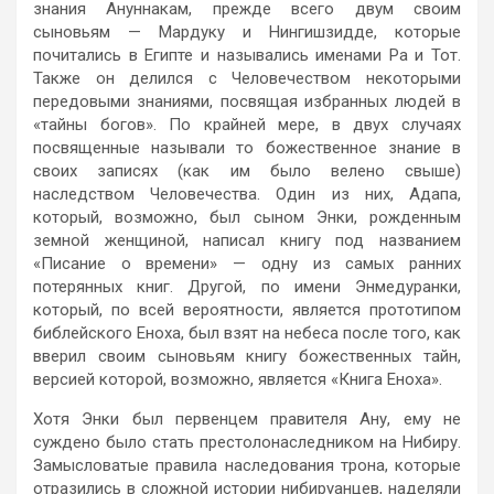
знания Ануннакам, прежде всего двум своим
сыновьям — Мардуку и Нингишзидде, которые
почитались в Египте и назывались именами Ра и Тот.
Также он делился с Человечеством некоторыми
передовыми знаниями, посвящая избранных людей в
«тайны богов». По крайней мере, в двух случаях
посвященные называли то божественное знание в
своих записях (как им было велено свыше)
наследством Человечества. Один из них, Адапа,
который, возможно, был сыном Энки, рожденным
земной женщиной, написал книгу под названием
«Писание о времени» — одну из самых ранних
потерянных книг. Другой, по имени Энмедуранки,
который, по всей вероятности, является прототипом
библейского Еноха, был взят на небеса после того, как
вверил своим сыновьям книгу божественных тайн,
версией которой, возможно, является «Книга Еноха».
Хотя Энки был первенцем правителя Ану, ему не
суждено было стать престолонаследником на Нибиру.
Замысловатые правила наследования трона, которые
отразились в сложной истории нибируанцев, наделяли