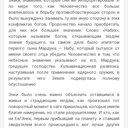
знаки, знамения, которые они же интерпретировали. И
по мере того, как Человечество все больше
вовлекалось в борьбу противоборствующих сторон и
было вынуждено занимать ту или иную сторону в этих
конфликтах богов, Пророчество начало приобретать
для них все большее значение. Слово «Набих»,
которым называли богов, открывающим людям
знание будущего, на самом деле было эпитетом
первого сына Мардука — Набу, который пытался от
имени своего отца убедить Человечество в том, что
небесные знамения указывают на его, Мардука,
грядущее господство. Кульминационная развязка,
наступившая после применения ядерного оружия, в
результате чего Земля подверглась полному
опустошению.
Энки было очень важно объяснить оставшимся в
живых и страдающим людям, как произошел тот
поворотный момент в саге пришельцев, которые имели
благие намерения, но стали разрушителями. И кто, как
ни Еа/Энки, первым прибывший на планету и ставший
свидетелем всего происшедшего, мог лучше других