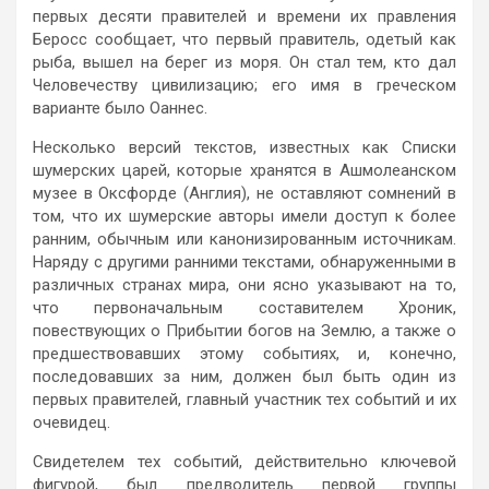
первых десяти правителей и времени их правления
Беросс сообщает, что первый правитель, одетый как
рыба, вышел на берег из моря. Он стал тем, кто дал
Человечеству цивилизацию; его имя в греческом
варианте было Оаннес.
Несколько версий текстов, известных как Списки
шумерских царей, которые хранятся в Ашмолеанском
музее в Оксфорде (Англия), не оставляют сомнений в
том, что их шумерские авторы имели доступ к более
ранним, обычным или канонизированным источникам.
Наряду с другими ранними текстами, обнаруженными в
различных странах мира, они ясно указывают на то,
что первоначальным составителем Хроник,
повествующих о Прибытии богов на Землю, а также о
предшествовавших этому событиях, и, конечно,
последовавших за ним, должен был быть один из
первых правителей, главный участник тех событий и их
очевидец.
Свидетелем тех событий, действительно ключевой
фигурой, был предводитель первой группы