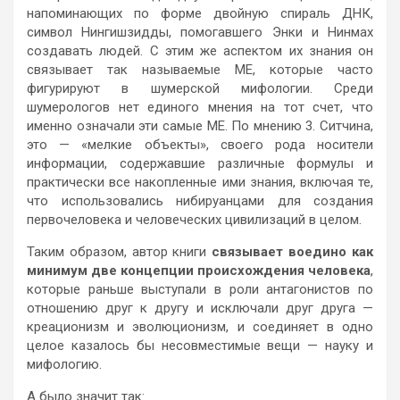
напоминающих по форме двойную спираль ДНК,
символ Нингишзидды, помогавшего Энки и Нинмах
создавать людей. С этим же аспектом их знания он
связывает так называемые ME, которые часто
фигурируют в шумерской мифологии. Среди
шумерологов нет единого мнения на тот счет, что
именно означали эти самые ME. По мнению 3. Ситчина,
это — «мелкие объекты», своего рода носители
информации, содержавшие различные формулы и
практически все накопленные ими знания, включая те,
что использовались нибируанцами для создания
первочеловека и человеческих цивилизаций в целом.
Таким образом, автор книги
связывает воедино как
минимум две концепции происхождения человека
,
которые раньше выступали в роли антагонистов по
отношению друг к другу и исключали друг друга —
креационизм и эволюционизм, и соединяет в одно
целое казалось бы несовместимые вещи — науку и
мифологию.
А было значит так: