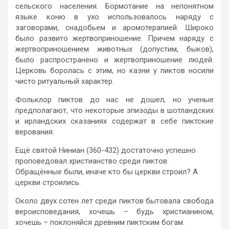
сельского населения. Бормотание на непонятном
языке коню в ухо использовалось наряду с
заговорами, снадобьем и аромотерапией. Широко
было развито жертвоприношение. Причем наряду с
жертвоприношением животных (допустим, быков),
было распространено и жертвоприношение людей.
Церковь боролась с этим, но казни у пиктов носили
чисто ритуальный характер.
Фольклор пиктов до нас не дошел, но ученые
предполагают, что некоторые эпизоды в шотландских
и ирландских сказаниях содержат в себе пиктские
верования.
Ещё святой Ниниан (360-432) достаточно успешно
проповедовал христианство среди пиктов.
Обращённые были, иначе кто бы церкви строил? А
церкви строились.
Около двух сотен лет среди пиктов бытовала свобода
вероисповедания, хочешь – будь христианином,
хочешь – поклоняйся древним пиктским богам.