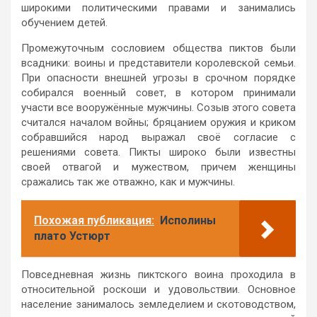
широкими политическими правами и занимались
обучением детей.
Промежуточным сословием общества пиктов были
всадники: воины и представители королевской семьи.
При опасности внешней угрозы в срочном порядке
собирался военный совет, в котором принимали
участи все вооружённые мужчины. Созыв этого совета
считался началом войны; бряцанием оружия и криком
собравшийся народ выражал своё согласие с
решениями совета. Пикты широко были известны
своей отвагой и мужеством, причем женщины
сражались так же отважно, как и мужчины.
Похожая публикация:
Исполины
плато Устюрт
Повседневная жизнь пиктского воина проходила в
относительной роскоши и удовольствии. Основное
население занималось земледелием и скотоводством,