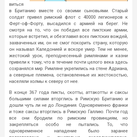
виться
в Британию вместе со своими сыновьями. Старый
солдат привел римский флот с 40000 легионеров к
Ферт-оф-Форту, высадился с армией на берег. Не
смотря на то, что он победил все пиктские армии,
которые встретил, и обезглавил всех пиктских вождей,
захваченных им, он не смог покорить страну, которую
он называл Каледонией и вскоре умер. Тем не менее,
жестокий урок, преподнесенный римлянами и казни
привели к тому, что в течение почти целого века здесь
сохранялся мир. Римляне укрепились на стене Адриана,
а северные племена, остановленные их жестокостью,
населяли холмы к северу от нее.
В конце 367 года пикты, скотты, аттакотты и саксы
большими силами вторглись в Римскую Британию и
дошли чуть ли не до Лондиния. Одновременно франки
и тоже саксы вторглись в Римскую Галлию. Почти год
все они бродили по римским провинциям, но
закрепляться особо не пытались. То, что
одновременное нападение было заранее