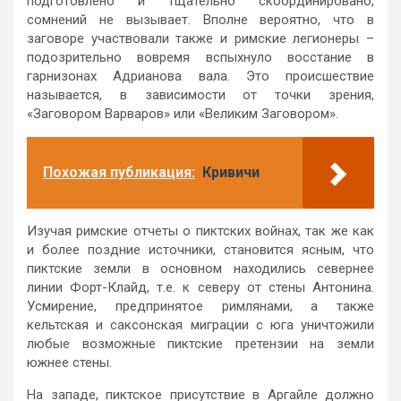
подготовлено и тщательно скоординировано,
сомнений не вызывает. Вполне вероятно, что в
заговоре участвовали также и римские легионеры –
подозрительно вовремя вспыхнуло восстание в
гарнизонах Адрианова вала. Это происшествие
называется, в зависимости от точки зрения,
«Заговором Варваров» или «Великим Заговором».
Похожая публикация:
Кривичи
Изучая римские отчеты о пиктских войнах, так же как
и более поздние источники, становится ясным, что
пиктские земли в основном находились севернее
линии Форт-Клайд, т.е. к северу от стены Антонина.
Усмирение, предпринятое римлянами, а также
кельтская и саксонская миграции с юга уничтожили
любые возможные пиктские претензии на земли
южнее стены.
На западе, пиктское присутствие в Аргайле должно