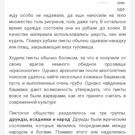
они
оде
жду особо не надевали, да еще наносили на тело
множество толь рисунков, толь даже тату. В остальное
время одежда состояла она из рубахи до колен. В
качестве материала использовались шерсть, лен или
кудель. Поверх рубахи пикты обычно одевали накидку
или плащ, закрывающие верх туловища.
Ходили пикты обычно босиком, за что и получили от
своих врагов немного обидное прозвище
«красноногие». Однако археологам после многолетних
поисков удалось найти несколько кожаных башмаков,
пусть и выполненных очень грубо. Однако найденные
башмаки дают возможность утверждать, что пикты
вовсе не были варварами, как это принято считать в
современной культуре.
Пиктское общество разделялось на три группы:
друиды, всадники и народ
. Друиды были жреческим
сословием, которые являлись посредниками между
народом и богами. Помимо этого они наделялись