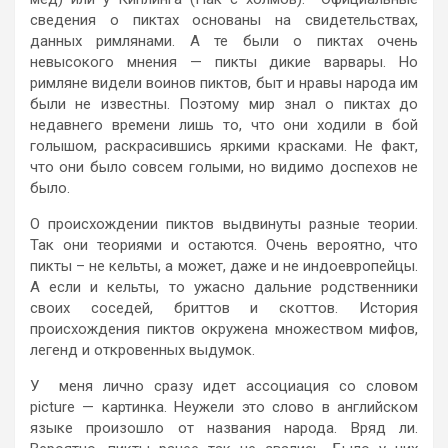
сведения о пиктах основаны на свидетельствах,
данных римлянами. А те были о пиктах очень
невысокого мнения — пикты дикие варвары. Но
римляне видели воинов пиктов, быт и нравы народа им
были не известны. Поэтому мир знал о пиктах до
недавнего времени лишь то, что они ходили в бой
голышом, раскрасившись яркими красками. Не факт,
что они было совсем голыми, но видимо доспехов не
было.
О происхождении пиктов выдвинуты разные теории.
Так они теориями и остаются. Очень вероятно, что
пикты – не кельты, а может, даже и не индоевропейцы.
А если и кельты, то ужасно дальние родственники
своих соседей, бриттов и скоттов. История
происхождения пиктов окружена множеством мифов,
легенд и откровенных выдумок.
У меня лично сразу идет ассоциация со словом
picture — картинка. Неужели это слово в английском
языке произошло от названия народа. Вряд ли.