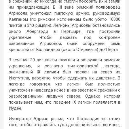
в сражении, но никогда не смогли покорить их и земли
им принадлежащие. В III веке римский полководец
Агрикола уничтожил пиктскую армию, руководимую
Калгаком (по римским источникам было убито 10000
пиктов и 340 римлян). Легионы Агриколы остановились
около Абергарди в Пертшире, где построили
укрепление. Чтобы держать под контролем
завоеванное Агриколой, были сооружены семь
крепостей от Калландера (около Стирлинга) до Перта.
В течение 30 лет пикты сжигали и разрушали римские
укрепления, и согласно викторианской легенде,
знаменитый
IX легион
был послан на север из
Инхтутила, вероятно чтобы сдержать их давление. В
легенде говорится, что легион был полностью
уничтожен и навсегда исчез в неизвестном сражении с
разрисованными людьми севера. Однако история
показывает нам, что позднее IX легион появляется в
Иудее.
Император Адриан решил, что Шотландия не стоит
того, чтобы отправлять туда дополнительные легионы,