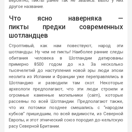
Вероятно, пикты ранее так не звались. Было у них
другое название.
Что ясно наверняка —
пикты предки современных
шотландцев
Строптивый, как нам повествуют, народ эти
шотландцы.
Ну чем не пикты!
Наиболее ранние следы
обитания человека в Шотландии датированы
примерно 8500 годом до н.э. За несколько
тысячелетий до наступления новой эры люди эпохи
неолита из Испании и Франции уже переправлялись в
Шотландию и разводили там скот. Некоторые
археологи предполагают, что эти люди строили и
огромные каменные могильники (cairn), которые
рассеяны по всей Шотландии. Предполагают также,
что их потомки позднее смешались с “народом
кубков” пришедшим, по всей видимости, из Северной
Европы, и этот этнический союз породил до-кельтскую
расу Северной Британии.