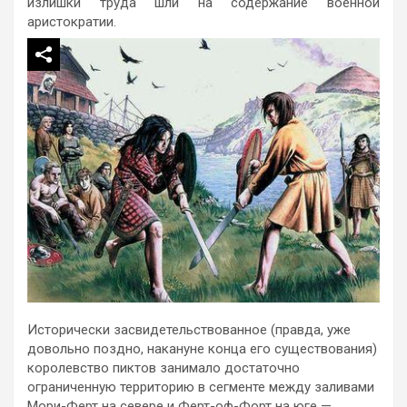
излишки труда шли на содержание военной
аристократии.
Исторически засвидетельствованное (правда, уже
довольно поздно, накануне конца его существования)
королевство пиктов занимало достаточно
ограниченную территорию в сегменте между заливами
Мори-Ферт на севере и Ферт-оф-Форт на юге —