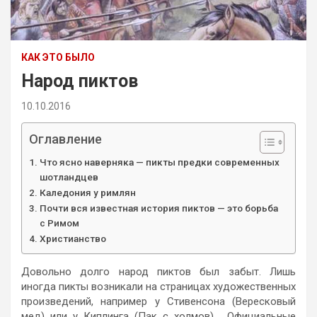
КАК ЭТО БЫЛО
Народ пиктов
10.10.2016
Оглавление
Что ясно наверняка — пикты предки современных
шотландцев
Каледония у римлян
Почти вся известная история пиктов — это борьба
с Римом
Христианство
Довольно долго народ пиктов был забыт. Лишь
иногда пикты возникали на страницах художественных
произведений, например у Стивенсона (Вересковый
мед) или у Киплинга (Пак с холмов). Официальные