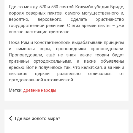
Где-то между 570 и 580 святой Колумба убедил Бриде,
короля северных пиктов, самого могущественного и,
вероятно, верховного, сделать христианство
государственной религией. С этих времён пикты – уже
вполне настоящие христиане.
Пока Рим и Константинополь вырабатывали принципы
и символы веры, проповедники проповедовали.
Проповедовали, ещё не зная, какие теории будут
признаны ортодоксальными, а какие объявлены
ересью. Вот и получилось так, что кельтская, а за ней и
пиктская церкви разительно отличались от
ортодоксальной католической.
Метки:
древние народы
Навигация
Где все золото мира?
по
записям