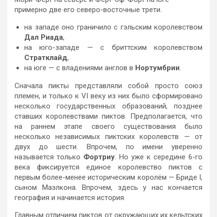
примерно две его северо-восточные трети.
на западе оно граничило с гэльским королевством
Дал Риада
,
на юго-западе — с бриттским королевством
Стратклайд
,
на юге — с владениями англов в
Нортумбрии
.
Сначала пикты представляли собой просто союз
племен, и только к VI веку из них было сформировано
несколько государственных образований, позднее
ставших королевствами пиктов. Предполагается, что
на раннем этапе своего существования было
несколько независимых пиктских королевств — от
двух до шести. Впрочем, по имени уверенно
называется только
Фортриу
. Но уже к середине 6-го
века фиксируется единое королевство пиктов с
первым более-менее историческим королём — Бриде I,
сыном Маэлкона. Впрочем, здесь у нас кончается
география и начинается история.
Главным отличием пиктов от окружающих их кельтских