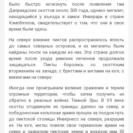
было быстро исчезнуть после появления там
Далриадских скоттов около 500 года, однако мегалит,
находящийся у въезда в замок Инверари в стране
Кэмпбеллов, свидетельствует о том, что они в свое
время были здесь.
На севере влияние пиктов распространялось вплоть
до самых северных островов, и их мегалиты были
найдены почти на каждом из них. Эта страна долгое
время после ухода римских легионов продолжала
защищаться. Пикты боролись со скоттским
вторжением на западе, с бриттами и англами на юге, с
викингами на севере.
Иногда они проигрывали великие сражения и теряли
огромные территории, чтобы затем получить их
обратно в ужасных войнах Темной Эры. В VII веке
скотты отодвинули их границы далеко на север, и
победоносная кельтская армия прошла за полдня путь
до пиктской столицы Инвернесс на севере, разрушив
ее. На юге, англы повели свои германские армии на
север и захватили пиктские земли и владели ими 30