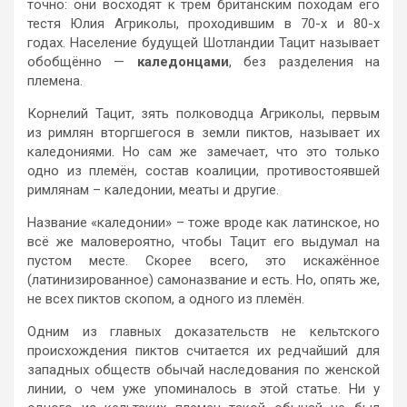
точно: они восходят к трём британским походам его
тестя Юлия Агриколы, проходившим в 70-х и 80-х
годах. Население будущей Шотландии Тацит называет
обобщённо —
каледонцами
, без разделения на
племена.
Корнелий Тацит, зять полководца Агриколы, первым
из римлян вторгшегося в земли пиктов, называет их
каледониями. Но сам же замечает, что это только
одно из племён, состав коалиции, противостоявшей
римлянам – каледонии, меаты и другие.
Название «каледонии» – тоже вроде как латинское, но
всё же маловероятно, чтобы Тацит его выдумал на
пустом месте. Скорее всего, это искажённое
(латинизированное) самоназвание и есть. Но, опять же,
не всех пиктов скопом, а одного из племён.
Одним из главных доказательств не кельтского
происхождения пиктов считается их редчайший для
западных обществ обычай наследования по женской
линии, о чем уже упоминалось в этой статье. Ни у