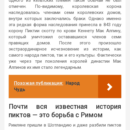
одного из кельтских племен такой обычай не был
отмечен. По-видимому, королевская корона
наследовалась членами семи королевских домов,
внутри которых заключались браки. Однако именно
эта редкая форма наследования принесла в 843 году
корону Пиктии скотту по крови Кеннету Мак Алпину,
который уничтожил остававшихся членов семи
правящих домов. После этого произошло
экстраординарное исчезновение из истории, как
самого народа пиктов, так и его культуры. Фактически
уже через три поколения королей династии Мак
Алпинов их имя стало легендарным.
Похожая публикация:
Народ
Чудь
Почти вся известная история
пиктов — это борьба с Римом
Римляне пришли в Шотландию и даже разбили пиктов