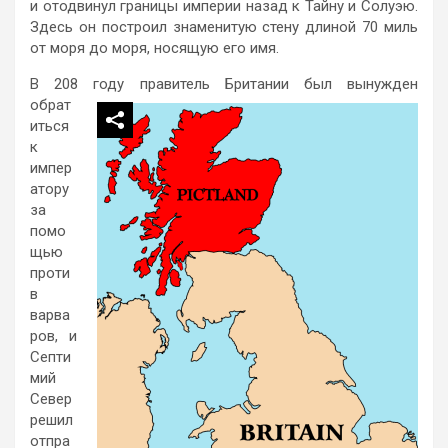
и отодвинул границы империи назад к Тайну и Солуэю.
Здесь он построил знаменитую стену длиной 70 миль
от моря до моря, носящую его имя.
В 208 году правитель Британии был вынужден
обрат
иться
к
импер
атору
за
помо
щью
проти
в
варва
ров, и
Септи
мий
Север
решил
отпра