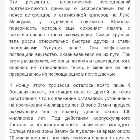
Эти результаты теоретических исследований
подтверждаются данными о распределении тел в
поясе астероидов и статистикой кратеров на Луне,
Меркурии, у отдельных спутников Юпитера,
поверхность которых еще сохраняет память о
заключительных этапах аккумуляции. Самые крупные
тела росли относительно быстрее других и стали,
зародышами будущих планет. Они эффективно
поглощали вещество, оказывавшееся на их пути. При
этом расширялись их зоны питания и гравитационного
влияния, им становилось тесно, и меньшие из них
превращались из поглощающих в поглощаемые.
К концу этого процесса осталось всего лишь 9
больших планет, отстоящих одна от другой на таких
расстояниях, что их движение оставалось устойчивым
на протяжении миллиардов лет. В зоне Земли процесс
аккумуляции тел в планету длился около 100
миллионов лет. Под действием корпускулярного
«ветра» и коротковолнового излучения молодого
Солнца газ из зоны Земли был удален за время около
10 миллионов лет, поэтому заключительная стадия ее