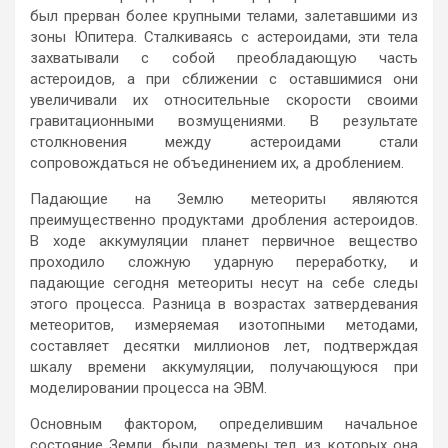
был прерван более крупными телами, залетавшими из
зоны Юпитера. Сталкиваясь с астероидами, эти тела
захватывали с собой преобладающую часть
астероидов, а при сближении с оставшимися они
увеличивали их относительные скорости своими
гравитационными возмущениями. В результате
столкновения между астероидами стали
сопровождаться не объединением их, а дроблением.
Падающие на Землю метеориты являются
преимущественно продуктами дробления астероидов.
В ходе аккумуляции планет первичное вещество
проходило сложную ударную переработку, и
падающие сегодня метеориты несут на себе следы
этого процесса. Разница в возрастах затвердевания
метеоритов, измеряемая изотопными методами,
составляет десятки миллионов лет, подтверждая
шкалу времени аккумуляции, получающуюся при
моделировании процесса на ЭВМ.
Основным фактором, определившим начальное
состояние Земли, были, размеры тел, из которых она