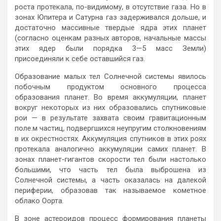
роста протекала, по-видимому, в отсутствие газа. Но в
зонах Юпитера и Сатурна газ задерживался дольше, и
достаточно массивные твердые ядра этих планет
(согласно оценкам разных авторов, начальные массы
этих ядер были порядка 3—5 масс Земли)
присоединяли к себе оставшийся газ.
Образование малых тел Солнечной системы явилось
побочным продуктом основного процесса
образования планет. Во время аккумуляции, планет
вокруг некоторых из них образовались спутниковые
рои — в результате захвата своим гравитационным
поле.м частиц, подвергшихся неупругим столкновениям
в их окрестностях. Аккумуляция спутников в этих роях
протекала аналогично аккумуляции самих планет. В
зонах планет-гигантов скорости тел были настолько
большими, что часть тел была выброшена из
Солнечной системы, а часть оказалась на далекой
периферии, образовав так называемое кометное
облако Оорта.
В зоне астероидов процесс формирования планеты