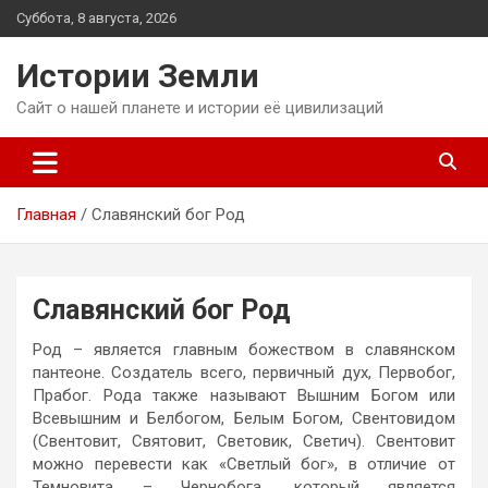
Перейти
Суббота, 8 августа, 2026
к
содержимому
Истории Земли
Сайт о нашей планете и истории её цивилизаций
Главная
Славянский бог Род
Славянский бог Род
Род – является главным божеством в славянском
пантеоне. Создатель всего, первичный дух, Первобог,
Прабог. Рода также называют Вышним Богом или
Всевышним и Белбогом, Белым Богом, Свентовидом
(Свентовит, Святовит, Световик, Светич). Свентовит
можно перевести как «Светлый бог», в отличие от
Темновита – Чернобога, который является