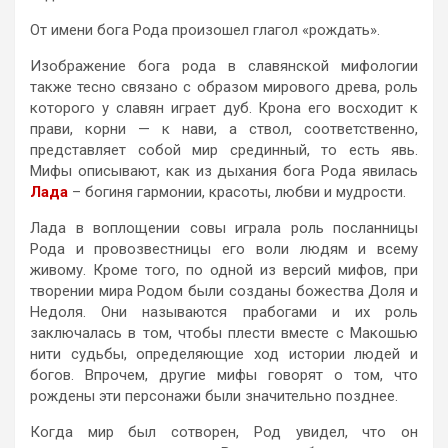
От имени бога Рода произошел глагол «рождать».
Изображение бога рода в славянской мифологии
также тесно связано с образом мирового древа, роль
которого у славян играет дуб. Крона его восходит к
прави, корни — к нави, а ствол, соответственно,
представляет собой мир срединный, то есть явь.
Мифы описывают, как из дыхания бога Рода явилась
Лада
– богиня гармонии, красоты, любви и мудрости.
Лада в воплощении совы играла роль посланницы
Рода и провозвестницы его воли людям и всему
живому. Кроме того, по одной из версий мифов, при
творении мира Родом были созданы божества Доля и
Недоля. Они называются прабогами и их роль
заключалась в том, чтобы плести вместе с Макошью
нити судьбы, определяющие ход истории людей и
богов. Впрочем, другие мифы говорят о том, что
рождены эти персонажи были значительно позднее.
Когда мир был сотворен, Род увидел, что он