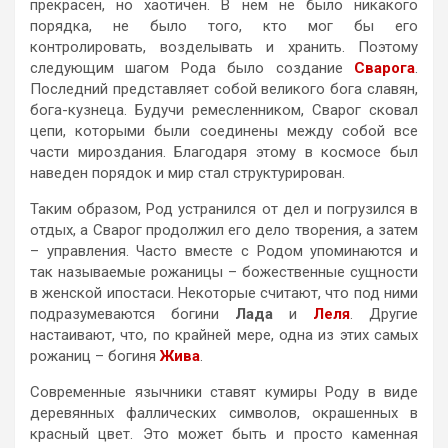
прекрасен, но хаотичен. В нем не было никакого
порядка, не было того, кто мог бы его
контролировать, возделывать и хранить. Поэтому
следующим шагом Рода было создание
Сварога
.
Последний представляет собой великого бога славян,
бога-кузнеца. Будучи ремесленником, Сварог сковал
цепи, которыми были соединены между собой все
части мироздания. Благодаря этому в космосе был
наведен порядок и мир стал структурирован.
Таким образом, Род устранился от дел и погрузился в
отдых, а Сварог продолжил его дело творения, а затем
– управления. Часто вместе с Родом упоминаются и
так называемые рожаницы – божественные сущности
в женской ипостаси. Некоторые считают, что под ними
подразумеваются богини
Лада
и
Леля
. Другие
настаивают, что, по крайней мере, одна из этих самых
рожаниц – богиня
Жива
.
Современные язычники ставят кумиры Роду в виде
деревянных фаллических символов, окрашенных в
красный цвет. Это может быть и просто каменная