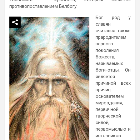
противопоставлением Белбогу.
Бог род у
славян
считался также
прародителем
первого
поколения
божеств,
называемых
боги-отцы. Он
является
причиной всех
причин,
основателем
мироздания,
первичной
творческой
силой,
первомыслью и
источников