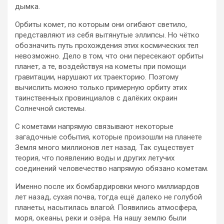
дымка.
Орбиты комет, по которым они огибают светило,
представляют из себя вытянутые эллипсы. Но чётко
обозначить путь прохождения этих космических тел
невозможно. Дело в том, что они пересекают орбиты
планет, а те, воздействуя на кометы при помощи
гравитации, нарушают их траекторию. Поэтому
вычислить можно только примерную орбиту этих
таинственных провинциалов с далёких окраин
Солнечной системы.
С кометами напрямую связывают некоторые
загадочные события, которые произошли на планете
Земля много миллионов лет назад. Так существует
теория, что появлению воды и других летучих
соединений человечество напрямую обязано кометам.
Именно после их бомбардировки много миллиардов
лет назад, сухая почва, тогда ещё далеко не голубой
планеты, насытилась влагой. Появились атмосфера,
моря, океаны, реки и озёра. На нашу землю были