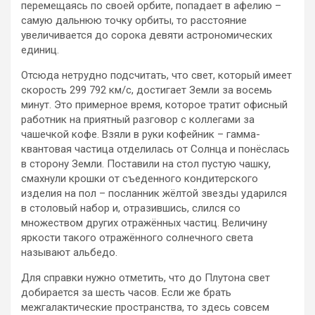
перемещаясь по своей орбите, попадает в афелию –
самую дальнюю точку орбиты, то расстояние
увеличивается до сорока девяти астрономических
единиц.
Отсюда нетрудно подсчитать, что свет, который имеет
скорость 299 792 км/с, достигает Земли за восемь
минут. Это примерное время, которое тратит офисный
работник на приятный разговор с коллегами за
чашечкой кофе. Взяли в руки кофейник – гамма-
квантовая частица отделилась от Солнца и понёслась
в сторону Земли. Поставили на стол пустую чашку,
смахнули крошки от съеденного кондитерского
изделия на пол – посланник жёлтой звезды ударился
в столовый набор и, отразившись, слился со
множеством других отражённых частиц. Величину
яркости такого отражённого солнечного света
называют альбедо.
Для справки нужно отметить, что до Плутона свет
добирается за шесть часов. Если же брать
межгалактические пространства, то здесь совсем