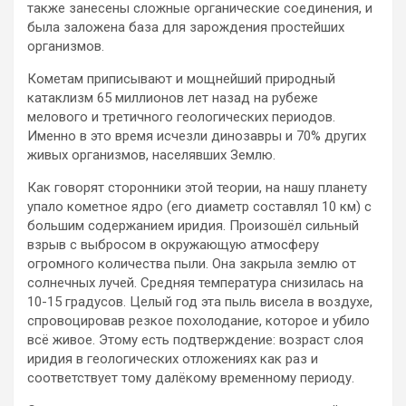
также занесены сложные органические соединения, и
была заложена база для зарождения простейших
организмов.
Кометам приписывают и мощнейший природный
катаклизм 65 миллионов лет назад на рубеже
мелового и третичного геологических периодов.
Именно в это время исчезли динозавры и 70% других
живых организмов, населявших Землю.
Как говорят сторонники этой теории, на нашу планету
упало кометное ядро (его диаметр составлял 10 км) с
большим содержанием иридия. Произошёл сильный
взрыв с выбросом в окружающую атмосферу
огромного количества пыли. Она закрыла землю от
солнечных лучей. Средняя температура снизилась на
10-15 градусов. Целый год эта пыль висела в воздухе,
спровоцировав резкое похолодание, которое и убило
всё живое. Этому есть подтверждение: возраст слоя
иридия в геологических отложениях как раз и
соответствует тому далёкому временному периоду.