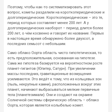
Поэтому, чтобы как-то систематизировать этот
вопрос, кометы разделили на короткопериодические и
долгопериодические. Короткопериодические – это те,
период которых составляет менее 200 лет. А у
долгопериодических наоборот – период длится более
200 лет, о чём косвенно и говорит их название. Первых
в настоящее время обнаружено более двухсот, а
последних семьсот с небольшим.
Само облако Оорта область чисто гипотетическая, то
есть предположительная, основанная на гипотезе.
Сама же гипотеза базируется на вероятностном росте
планет-гигантов (Юпитер, Сатурн). При увеличении
массы последних, гравитационные возмущения
усиливаются. Это ведёт к тому, что из кольцевых зон
(пыль, некрупные камни), расположенных вокруг этих
планет, начинают выбрасываться мелкие первичные
тела (планетезимали). Они и создают на окраине
Солнечной системы сферическую область – облако
Оорта, которая является колыбелью комет.