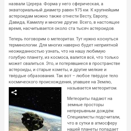
назвали Церера. Форма у него сферическая, а
экваториальный диаметр равен 975 км. К крупнейшим
астероидам можно также отнести Весту, Европу,
Давида, Камиллу и многие другие. Всего, в настоящее
время, насчитывается около ста тысяч астероидов.
Теперь поговорим о метеоритах. Тут нужно коснуться
терминологии. Для многих наверно будет неприятной
неожиданностью узнать, что на нашу любимую
голубую планету, из космоса, валится всё, что только
может свалиться. Это, и потерявшиеся в пространстве
астероиды, и старые кометы, и другие мелкие и
твёрдые образования. Так вот – любое твёрдое тело
космического происхождения, упавшее на Землю,
называется метеоритом.
Метеориты падают на
земные просторы
непрерывным дождём.
Специалисты подсчитали,
что в сутки в атмосферу
нашей планеты попадает