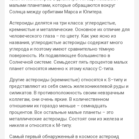
малыми планетами, которые обращаются вокруг
Солнца между орбитами Марса и Юпитера.
Астероиды делятся на три класса: углеродистые,
кремнистые и металлические. Основное их отличие для
человеческого глаза – по цвету. Как уже ясно из
названия, углеродистые астероиды содержат много
углерода и поэтому имеют сравнительно тёмную
поверхность. Их подавляющее большинство в
Солнечной системе. Семьдесят пять процентов малых
планет относятся именно к этому классу С-типа.
Другие астероиды (кремнистые) относятся к S–типу и
представляют из себя смесь железоникелевой руды и
силикатов. В противоположность своим невзрачным
коллегам, они очень яркие. В количественном
отношении их гораздо меньше – семнадцать
процентов. Все остальные малые планеты – это
металлические астероиды. Состоят они из железа и
никеля и относятся к М-типу.
Самый первый обнаруженный в космосе астероид