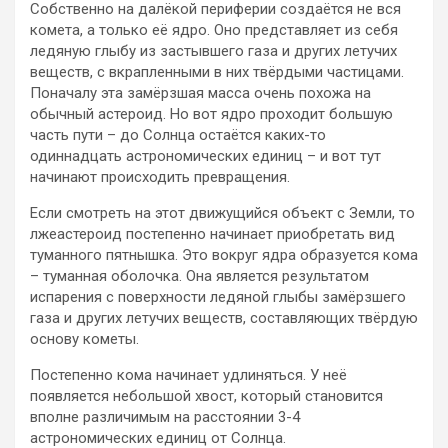
Собственно на далёкой периферии создаётся не вся
комета, а только её ядро. Оно представляет из себя
ледяную глыбу из застывшего газа и других летучих
веществ, с вкрапленными в них твёрдыми частицами.
Поначалу эта замёрзшая масса очень похожа на
обычный астероид. Но вот ядро проходит большую
часть пути – до Солнца остаётся каких-то
одиннадцать астрономических единиц – и вот тут
начинают происходить превращения.
Если смотреть на этот движущийся объект с Земли, то
лжеастероид постепенно начинает приобретать вид
туманного пятнышка. Это вокруг ядра образуется кома
– туманная оболочка. Она является результатом
испарения с поверхности ледяной глыбы замёрзшего
газа и других летучих веществ, составляющих твёрдую
основу кометы.
Постепенно кома начинает удлиняться. У неё
появляется небольшой хвост, который становится
вполне различимым на расстоянии 3-4
астрономических единиц от Солнца.