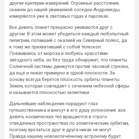
другие критерии измерений. Огромные расстояния,
скажем до нашей уважаемой соседки Андромеды,
измеряются уже в световых годах и парсеках.
Все девять планет прекрасно уживаются друг с
другом. В этом может убедиться каждый любопытный
пилигрим, попавший с оказией на Северный полюс, да
к тому же прихвативший с собой телескоп.
Поёживаясь от мороза и любуясь красотами
звёздного неба, он без труда обнаружит, что планеты
Солнечной системы движутся против часовой стрелки,
да ещё и лежат примерно в одной плоскости. За
основу всегда берётся плоскость орбиты планеты
Земля, которая совпадает с сечением небесной сферы
и называется плоскостью эклиптики.
Дальнейшие наблюдения порадуют глаз
путешественника и внесут в его душу успокоение: все
девять космических тел вращаются в строго
отведённых пространствах по эллиптическим орбитам,
поэтому врезаться друг в друга никак не могут.
Правда нашему новоиспечённому астроному будет