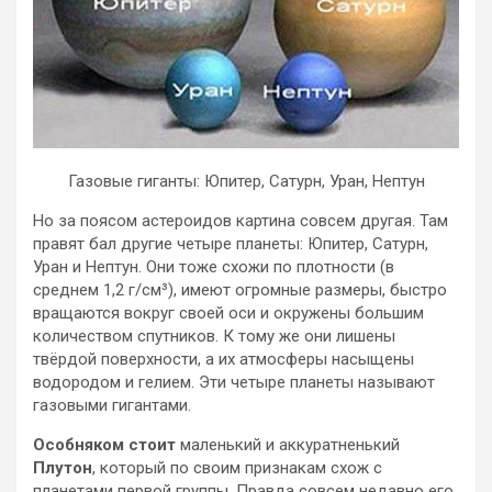
Газовые гиганты: Юпитер, Сатурн, Уран, Нептун
Но за поясом астероидов картина совсем другая. Там
правят бал другие четыре планеты: Юпитер, Сатурн,
Уран и Нептун. Они тоже схожи по плотности (в
среднем 1,2 г/см³), имеют огромные размеры, быстро
вращаются вокруг своей оси и окружены большим
количеством спутников. К тому же они лишены
твёрдой поверхности, а их атмосферы насыщены
водородом и гелием. Эти четыре планеты называют
газовыми гигантами.
Особняком стоит
маленький и аккуратненький
Плутон
, который по своим признакам схож с
планетами первой группы. Правда совсем недавно его