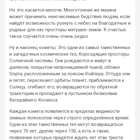
Но это касается мелочи. Многотонная же махина
может причинить неисчислимые бедствия людям, если
найдёт возможность рухнуть с небес на благодатные и
родные для нас просторы матушки-земли. К счастью
такое случается очень-очень редко.
Ну и наконец кометы. Это одни из самых таинственных
и загадочных космических тел, бороздящих просторы
Солнечной системы. Они рождаются и живут в
далёком, покрытом непроницаемой тьмой, облаке
Оорта, расположенным за поясом Койпера. Оттуда они
и летят, пересекают орбиты планет, приближаются к
Солнцу, огибают его, возвращаются по обратной
траектории и пропадают в пустынном безмолвии
бескрайнего Космоса.
Каждая комета появляется в пределах видимости
земных телескопов через строго определённое время.
Одни из этих таинственных тел могут возвращаться
через 70 лет, другие через 150, а есть и такие,
появление которых придётся ждать лет этак триста.