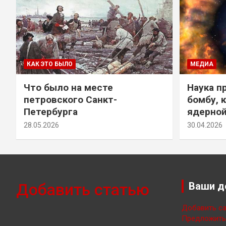
КАК ЭТО БЫЛО
МЕДИА
Что было на месте
Наука п
петровского Санкт-
бомбу, 
Петербурга
ядерно
28.05.2026
30.04.2026
Добавить статью
Ваши д
Добавить са
Предложить 