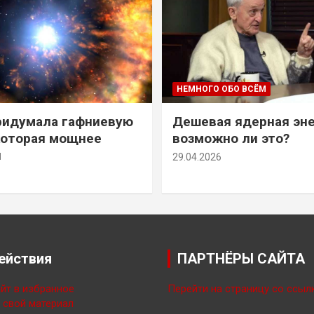
НЕМНОГО ОБО ВСЁМ
ридумала гафниевую
Дешевая ядерная эн
которая мощнее
возможно ли это?
й
29.04.2026
ействия
ПАРТНЁРЫ САЙТА
йт в избранное
Перейти на страницу со ссыл
свой материал