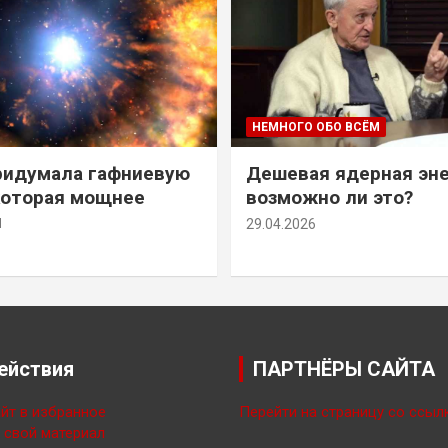
НЕМНОГО ОБО ВСЁМ
ридумала гафниевую
Дешевая ядерная эн
которая мощнее
возможно ли это?
й
29.04.2026
ействия
ПАРТНЁРЫ САЙТА
йт в избранное
Перейти на страницу со ссыл
свой материал