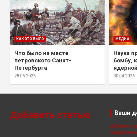
КАК ЭТО БЫЛО
МЕДИА
Что было на месте
Наука п
петровского Санкт-
бомбу, 
Петербурга
ядерно
28.05.2026
30.04.2026
Добавить статью
Ваши д
Добавить са
Предложить 