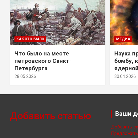
КАК ЭТО БЫЛО
МЕДИА
Что было на месте
Наука п
петровского Санкт-
бомбу, 
Петербурга
ядерно
28.05.2026
30.04.2026
Добавить статью
Ваши д
Добавить са
Предложить 