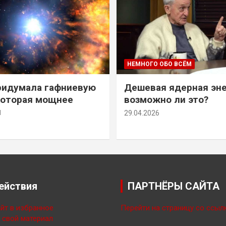
НЕМНОГО ОБО ВСЁМ
ридумала гафниевую
Дешевая ядерная эн
которая мощнее
возможно ли это?
й
29.04.2026
ействия
ПАРТНЁРЫ САЙТА
йт в избранное
Перейти на страницу со ссыл
свой материал