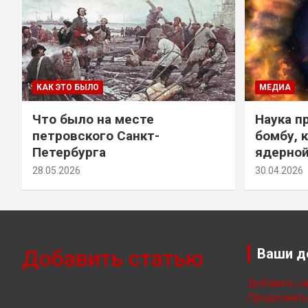
КАК ЭТО БЫЛО
МЕДИА
Что было на месте
Наука п
петровского Санкт-
бомбу, 
Петербурга
ядерно
28.05.2026
30.04.2026
Добавить статью
Ваши д
Добавить са
Предложить 