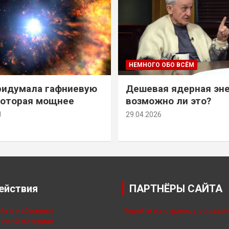
НЕМНОГО ОБО ВСЁМ
ридумала гафниевую
Дешевая ядерная эн
которая мощнее
возможно ли это?
й
29.04.2026
ействия
ПАРТНЁРЫ САЙТА
йт в избранное
Перейти на страницу со ссыл
свой материал