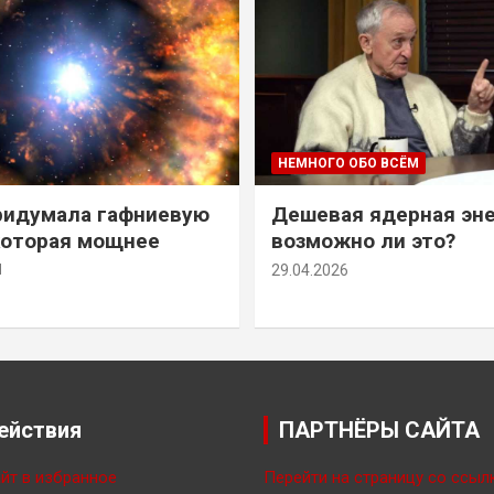
НЕМНОГО ОБО ВСЁМ
ридумала гафниевую
Дешевая ядерная эн
которая мощнее
возможно ли это?
й
29.04.2026
ействия
ПАРТНЁРЫ САЙТА
йт в избранное
Перейти на страницу со ссыл