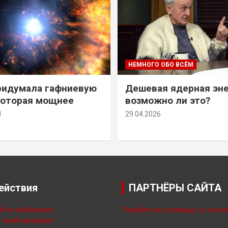
НЕМНОГО ОБО ВСЁМ
ридумала гафниевую
Дешевая ядерная эн
которая мощнее
возможно ли это?
й
29.04.2026
ействия
ПАРТНЁРЫ САЙТА
йт в избранное
Перейти на страницу со ссыл
свой материал