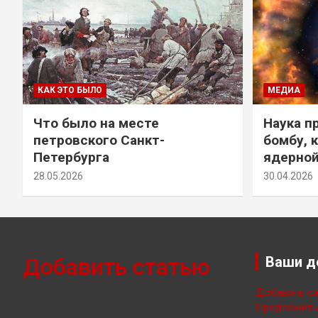
КАК ЭТО БЫЛО
МЕДИА
Что было на месте
Наука п
петровского Санкт-
бомбу, 
Петербурга
ядерно
28.05.2026
30.04.2026
Добавить статью
Ваши д
Добавить са
Предложить 