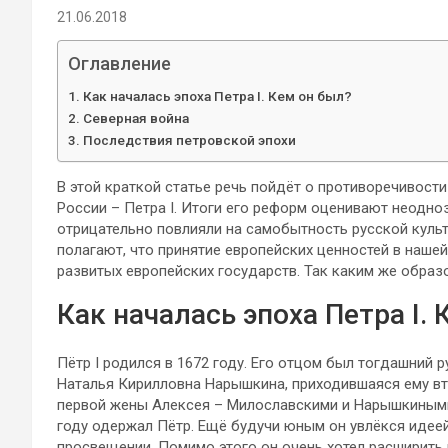
21.06.2018
Оглавление
Как началась эпоха Петра I. Кем он был?
Северная война
Последствия петровской эпохи
В этой краткой статье речь пойдёт о противоречивос
России – Петра I. Итоги его реформ оценивают неодно
отрицательно повлияли на самобытность русской культ
полагают, что принятие европейских ценностей в наше
развитых европейских государств. Так каким же образ
Как началась эпоха Петра I.
Пётр I родился в 1672 году. Его отцом был тогдашний 
Наталья Кирилловна Нарышкина, приходившаяся ему в
первой жены Алексея – Милославскими и Нарышкиными 
году одержал Пётр. Ещё будучи юным он увлёкся идеей
просвещении. Помимо этого он очень хотел расширить