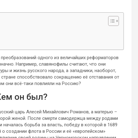
ти преобразований одного из величайших реформаторов
значно. Например, славянофилы считают, что они
уры и жизнь русского народа, а западники, наоборот,
й стране способствовало сокращению её отставания от
ом они всё-таки повлияли на Россию?
 Кем он был?
русский царь Алесей Михайлович Романов, а матерью –
торой женой. После смерти самодержца между родами
началась борьба за власть, победу в которой в 1689
 о создании флота в России и её «европейском»
 влияние своей родины на Черноморском направлении.