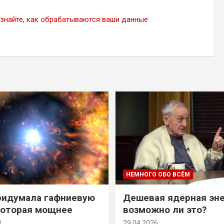
знайте, как обрабатываются ваши данные
НЕМНОГО ОБО ВСЁМ
ридумала гафниевую
Дешевая ядерная эн
которая мощнее
возможно ли это?
й
29.04.2026