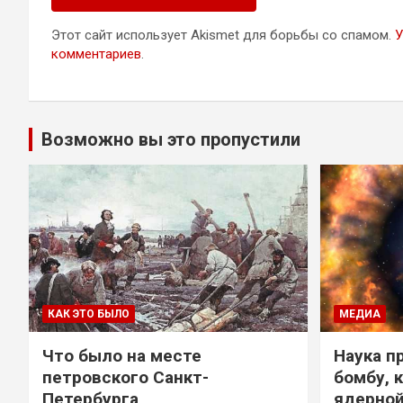
Этот сайт использует Akismet для борьбы со спамом.
У
комментариев
.
Возможно вы это пропустили
КАК ЭТО БЫЛО
МЕДИА
Что было на месте
Наука п
петровского Санкт-
бомбу, 
Петербурга
ядерно