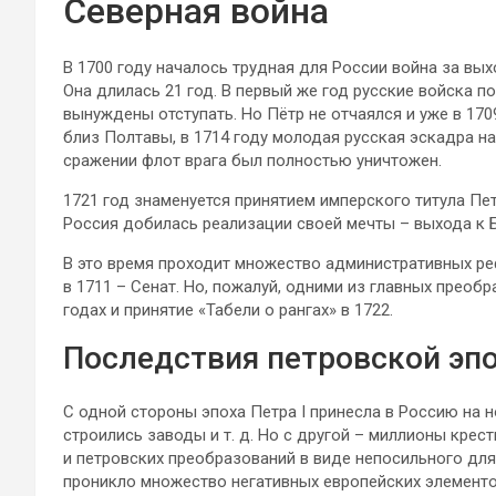
Северная война
В 1700 году началось трудная для России война за вы
Она длилась 21 год. В первый же год русские войска п
вынуждены отступать. Но Пётр не отчаялся и уже в 17
близ Полтавы, в 1714 году молодая русская эскадра на
сражении флот врага был полностью уничтожен.
1721 год знаменуется принятием имперского титула П
Россия добилась реализации своей мечты – выхода к 
В это время проходит множество административных реф
в 1711 – Сенат. Но, пожалуй, одними из главных преоб
годах и принятие «Табели о рангах» в 1722.
Последствия петровской эп
С одной стороны эпоха Петра I принесла в Россию на 
строились заводы и т. д. Но с другой – миллионы крес
и петровских преобразований в виде непосильного для 
проникло множество негативных европейских элементов