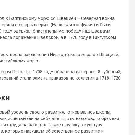
ход к Балтийскому морю со Швецией – Северная война.
отеряли всю артиллерию (Нарвская конфузия) и были
09 году одержал блистательную победу над шведами
несла поражение шведской, а в 1720 году в Гангутском
етром после заключения Ништадтского мира со Швецией.
Балтийскому морю.
орм Петра I: в 1708 году образованы первые 8 губерний,
разований стали замена приказов на коллегии в 1718-1720
охи
новый уровень своего развития, открывались школы,
тьян испытывали на себе все тяготы налогового бремени
них труда на заводах. Также в русскую культуру
, которые нарушали её естественное развитие и