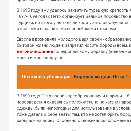
В 1695 году ему удалось захватить турецкую крепость 
1697-1698 годах Пётр организует Великое посольство 
Турцией, но этого у него не выходит, зато он обучает
отношения с развитыми европейскими странами.
Европа вдохновила молодого царя своей «образованно
бытовой жизни людей: запретил носить бороды всем, 
летоисчисление
по европейскому образцу (юлиански
манер и многое другое.
Похожая публикация:
Боролся ли царь Петр 1
В 1699 году Пётр провёл преобразования и в армии – б
нововведения сказались положительно на жизни народ
одежды были непригодны для использования в условия
тоже давала о себе знать: тем, кто не хотел брить бо
забирали на войну. Особенно осложнилось положение в