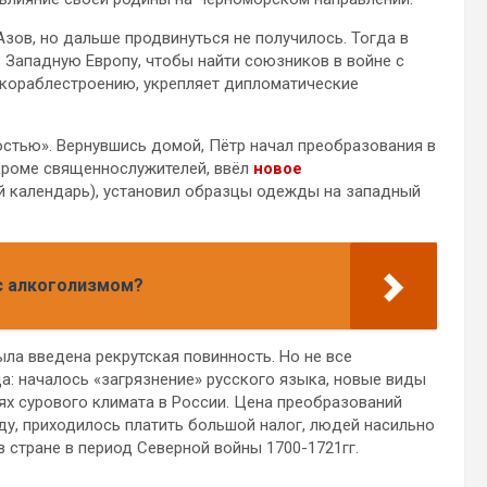
Азов, но дальше продвинуться не получилось. Тогда в
в Западную Европу, чтобы найти союзников в войне с
ся кораблестроению, укрепляет дипломатические
стью». Вернувшись домой, Пётр начал преобразования в
кроме священнослужителей, ввёл
новое
й календарь), установил образцы одежды на западный
 с алкоголизмом?
ыла введена рекрутская повинность. Но не все
а: началось «загрязнение» русского языка, новые виды
х сурового климата в России. Цена преобразований
роду, приходилось платить большой налог, людей насильно
 стране в период Северной войны 1700-1721гг.