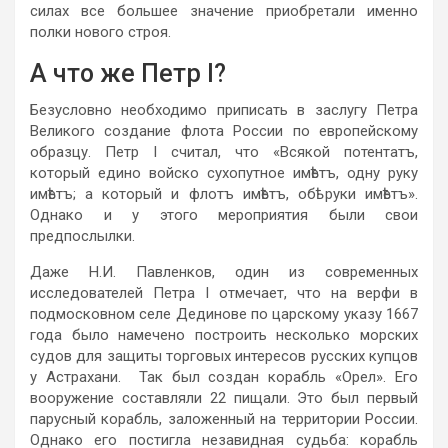
силах все большее значение приобретали именно
полки нового строя.
А что же Петр I?
Безусловно необходимо приписать в заслугу Петра
Великого создание флота России по европейскому
образцу. Петр Ι считал, что «Всякой потентатъ,
который едино войско сухопутное имѣетъ, одну руку
имѣетъ; а который и флотъ имѣетъ, обѣ руки имѣетъ».
Однако и у этого мероприятия были свои
предпослылки.
Даже Н.И. Павленков, один из современных
исследователей Петра I отмечает, что на верфи в
подмосковном селе Дединове по царскому указу 1667
года было намечено построить несколько морских
судов для защиты торговых интересов русских купцов
у Астрахани. Так был создан корабль «Орел». Его
вооружение составляли 22 пищали. Это был первый
парусный корабль, заложенный на территории России.
Однако его постигла незавидная судьба: корабль