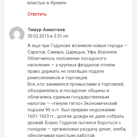
властью в Кремле.
Ответить
Тимур Амантаев
:
30.03.2015 в 3:51 пп
А еще при Годунове возникли новые города —
Саратов, Самара, Царицын, Уфа, Воронеж.
Облегчилось положение посадского
населения — у крупных феодалов отняли
право держать не платящих подати
ремесленников и торговцев.
Все, кто занимался промыслами и торговлей,
объединялись в посадские общины и
облагались единым государственным
налогом — «тянули тягло».Экономический
подъем 90-х гг. был прерван неурожаями
1601-1603 гг., долгие дожди не дали собрать
урожай. Борис Годунов пытался бороться с
голодом — организовал раздачу денег, хлеба,
обеспечивал крестьян работой.