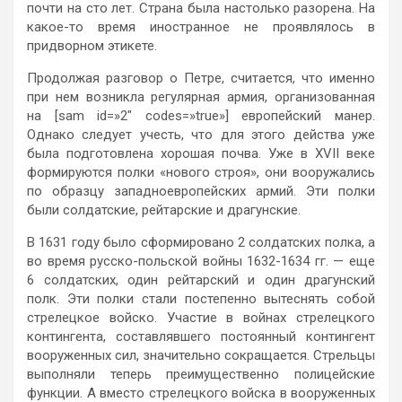
почти на сто лет. Страна была настолько разорена. На
какое-то время иностранное не проявлялось в
придворном этикете.
Продолжая разговор о Петре, считается, что именно
при нем возникла регулярная армия, организованная
на [sam id=»2″ codes=»true»] европейский манер.
Однако следует учесть, что для этого действа уже
была подготовлена хорошая почва. Уже в ΧVII веке
формируются полки «нового строя», они вооружались
по образцу западноевропейских армий. Эти полки
были солдатские, рейтарские и драгунские.
В 1631 году было сформировано 2 солдатских полка, а
во время русско-польской войны 1632-1634 гг. — еще
6 солдатских, один рейтарский и один драгунский
полк. Эти полки стали постепенно вытеснять собой
стрелецкое войско. Участие в войнах стрелецкого
контингента, составлявшего постоянный контингент
вооруженных сил, значительно сокращается. Стрельцы
выполняли теперь преимущественно полицейские
функции. А вместо стрелецкого войска в вооруженных