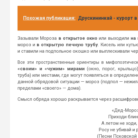
Похожая публикация:
Друскининкай - курорт в
Зазывали Мороза
в открытое окно
или выходили
на
мороз и
в
открытую печную трубу
. Кисель или кут
и ставили на подпольное окошко или выплескивали чере
Все эти пространственные ориентиры в мифопоэтичес
«своим» и «чужим» мирами
(окно, порог, крыльцо
труба) или местами, где могут появляться в определе
данной обрядовой ситуации — мороз (подпол — нежила
пределами «своего» — дома).
Смысл обряда хорошо раскрывается через расшифровк
«Дед-Мороз
Приходи блин
А летом не ходи,
Росу не убивай и 
(Песни Псковской з