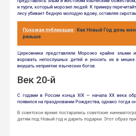
представлять злым и жестоким языческим божеством,
и пурги, который морозил людей. К примеру перечитай
лесу убивает бедную молодую вдову, оставляя сиротам
Похожая публикация:
Как Новый Год день мен
раньше
Церковники представляли Морозко крайне злыми и
воровать непослушных детей и уносить их в мешке.
внушать неприятие языческих богов.
Век 20-й
С годами в России конца XIX — начала XX века об
появился на праздновании Рождества, однако тогда он
В советское время постарались советские кинематогр
детям под Новый год и дарить подарки. Этот образ при