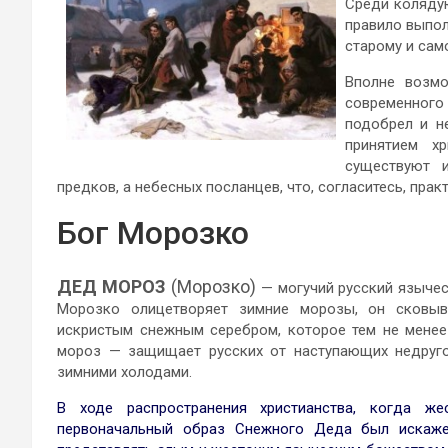
Среди колядую
правило выпол
старому и сам
Вполне возмо
современного
подобрел и не
принятием х
существуют 
предков, а небесных посланцев, что, согласитесь, прак
Бог Морозко
ДЕД МОРОЗ
(Морозко)
— могучий русский языческ
Морозко олицетворяет зимние морозы, он сковы
искристым снежным серебром, которое тем не менее
мороз — защищает русских от наступающих недруго
зимними холодами.
В ходе распространения христианства, когда же
первоначальный образ Снежного Деда был искаж