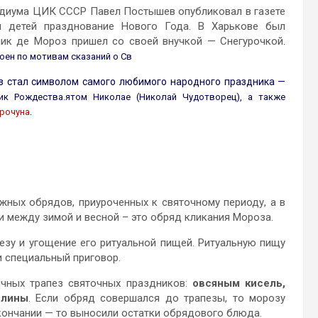
зидиума ЦИК СССР Павел Постышев опубликовал в газете
я детей празднование Нового Года. В Харькове был
дник де Мороз пришел со своей внучкой — Снегурочкой
.
ен по мотивам сказаний о Св
з стал символом самого любимого народного праздника —
ик Рождества.
ятом Николае (Николай Чудотворец), а также
рочуна
.
жных обрядов, приуроченных к святочному периоду, а в
и между зимой и весной – это обряд кликания Мороза.
езу и угощение его ритуальной пищей. Ритуальную пищу
и специальный приговор.
чных трапез святочных праздников:
овсяным кисель,
блины
. Если обряд совершался до трапезы, то морозу
окончании — то выносили остатки обрядового блюда.