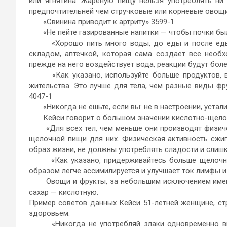
или ягнятина. Жареную пищу нельзя употреблять ни
предпочтительней чем стручковые или корневые овощи,
«Свинина приводит к артриту» 3599-1
«Не пейте газированные напитки — чтобы почки был
«Хорошо пить много воды, до еды и после еды. 
складом, аптечкой, которая сама создает все необ
прежде на него воздействует вода, реакции будут бол
«Как указано, используйте больше продуктов, вы
жительства. Это лучше для тела, чем разные виды фру
4047-1
«Никогда не ешьте, если вы: не в настроении, устали,
Кейси говорит о большом значении кислотно-щелоч
«Для всех тел, чем меньше они производят физиче
щелочной пищи для них. Физическая активность сжига
образ жизни, не должны употреблять сладости и слишк
«Как указано, придерживайтесь больше щелочной 
образом легче ассимилируется и улучшает ток лимфы и 
Овощи и фрукты, за небольшим исключением имеют 
сахар — кислотную.
Пример советов данных Кейси 51-летней женщине, ст
здоровьем:
«Никогда не употребляй злаки одновременно вме