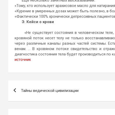
Еще несколько занятных высказываний:
«Тому, кто использует арахисовое масло для натирания
«Курение в умеренных дозах может быть полезно, в бо
«Фактически 100% хронически депрессивных пациентов
Э. Кейси о крови
«Не существует состояния в человеческом теле, ко
кровяной поток несет телу не только восстанавливаю
через различные каналы разных частей системы. Ест
венам. … В кровяном потоке свидетельство и отраж
диагностика состояния тела будет производиться по к
источник
Навигация
Тайны ведической цивилизации
по
записям