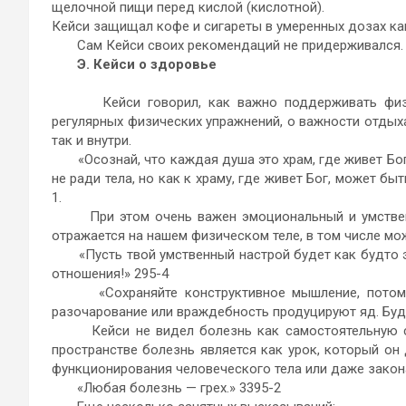
щелочной пищи перед кислой (кислотной).
Кейси защищал кофе и сигареты в умеренных дозах ка
Сам Кейси своих рекомендаций не придерживался.
Э. Кейси о здоровье
Кейси говорил, как важно поддерживать физиче
регулярных физических упражнений, о важности отдыха
так и внутри.
«Осознай, что каждая душа это храм, где живет Бог и
не ради тела, но как к храму, где живет Бог, может б
1.
При этом очень важен эмоциональный и умственны
отражается на нашем физическом теле, в том числе мож
«Пусть твой умственный настрой будет как будто эт
отношения!» 295-4
«Сохраняйте конструктивное мышление, потому чт
разочарование или враждебность продуцируют яд. Будь
Кейси не видел болезнь как самостоятельную сущ
пространстве болезнь является как урок, который он
функционирования человеческого тела или даже закона
«Любая болезнь — грех.» 3395-2