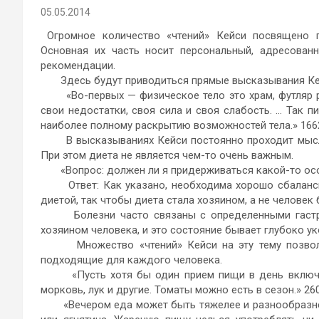
05.05.2014
Огромное количество «чтений» Кейси посвящено 
Основная их часть носит персональный, адресован
рекомендации.
Здесь будут приводиться прямые высказывания Ке
«Во-первых — физическое тело это храм, футляр ра
свои недостатки, своя сила и своя слабость. … Так 
наиболее полному раскрытию возможностей тела.» 1662
В высказываниях Кейси постоянно проходит мысль 
При этом диета не является чем-то очень важным.
«Вопрос: должен ли я придерживаться какой-то ос
Ответ: Как указано, необходима хорошо сбалансир
диетой, так чтобы диета стала хозяином, а не человек
Болезни часто связаны с определенными гастрон
хозяином человека, и это состояние бывает глубоко ук
Множество «чтений» Кейси на эту тему позволя
подходящие для каждого человека.
«Пусть хотя бы один прием пищи в день включает 
морковь, лук и другие. Томаты можно есть в сезон.» 26
«Вечером еда может быть тяжелее и разнообразней. 