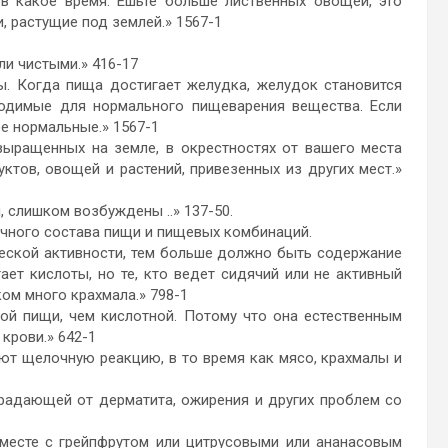
 в какое время. Ешьте больше лиственных овощей, это
 растущие под землей.» 1567-1
и чистыми.» 416-17
Когда пища достигает желудка, желудок становится
ходимые для нормального пищеварения вещества. Если
ее нормальные.» 1567-1
ращенных на земле, в окрестностях от вашего места
ктов, овощей и растений, привезенных из других мест.»
 слишком возбуждены ..» 137-50.
ного состава пищи и пищевых комбинаций.
ской активности, тем больше должно быть содержание
ет кислоты, но те, кто ведет сидячий или не активный
ом много крахмала.» 798-1
пищи, чем кислотной. Потому что она естественным
крови.» 642-1
щелочную реакцию, в то время как мясо, крахмалы и
радающей от дерматита, ожирения и других проблем со
сте с грейпфрутом или цитрусовыми или ананасовым