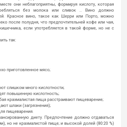
Вместе они неблагоприятны, формируя кислоту, которая
требляться без молока или сливок … Вино должно
ей. Красное вино, такое как Шерри или Порто, можно
еко после полудня, что предпочтительней кофе или чая,
кишечника, если употребляется в такой форме, но не с
ть так:
хо приготовленное мясо;
т слишком много кислотности;
ят повышенную кислотность;
бая крахмалистая пища расстраивают пищеварение;
ют шлаки (загрязнения);
ля пищеварения.
сированную диету. Предпочтение должно отдаваться
), но не крахмалистой пище; и высокой долей (80:20 %)