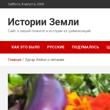
Перейти
Суббота, 8 августа, 2026
к
содержимому
Истории Земли
Сайт о нашей планете и истории её цивилизаций
КАК ЭТО БЫЛО
РУССКИЕ
ПОДУМАЛОСЬ
Ц
Главная
Эдгар Кейси о питании