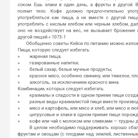
соком. Ешь злаки в один день, а фрукты в другой. 
полнит тело. Кофе должно предпочтительно упо
употребляться как пища, а не вместе с другой пищ
употреблять с кислым хлебом или черным хлебом, дал
оно не воздействует на вес, не вызывает брожение 
другой пищей.» 1073-1
Обобщенно советы Кейси по питанию можно изложи
Пищи, которую следует избегать:
» жареная пища;
» газированные напитки;
» белый сахар, белые мучные продукты;
» красное мясо, особенно свинину, или тяжелое, пло
» алкоголь, за исключением красного вина.
Комбинации, которых следует избегать:
» крахмалы и сладости в одном приеме пищи создаю
» разные виды крахмалистой пищи вместе производ
» мясо и картофель, или мясо и хлеб, или мясо и лю
» цитрусовые и злаки в одном приеме пище порожда
» кофе или чай с молоком или сливками — трудны д
В целом необходимо поддерживать хорошо сбалан
фруктам и овощам (с плодами над землей, лиственными