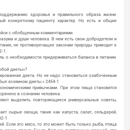
поддержанию здоровья и правильного образа жизни.
ный конкретному пациенту характер. Но есть и общие
йси с обобщенным комментариями.
зума и души человека. В нем есть свои добродетели и
питание, не противоречащее законам природы приводит к
-1.
о необходимости придерживаться баланса в питании.
обой диеты»?
ованная диета. Но не надо становиться озабоченным
 был хозяином диеты.» 2454-1
омическими привычками. При этом пища становится
оренено в сознании человека.
ют выделить повторяющиеся универсальные советы,
сырые овощи, такие как капуста, салат, сельдерей,
02-1
Если это мясо, то это может быть только рыба, птица