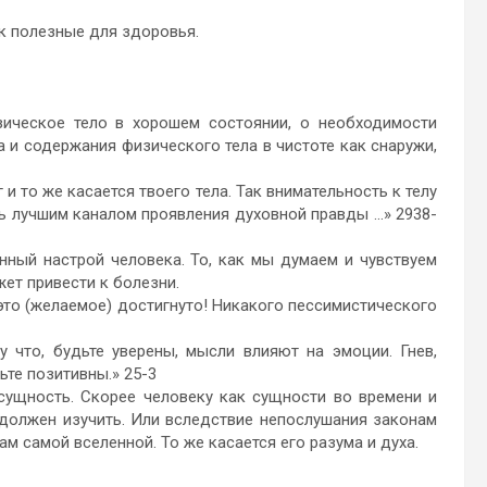
к полезные для здоровья.
ское тело в хорошем состоянии, о необходимости
 и содержания физического тела в чистоте как снаружи,
 то же касается твоего тела. Так внимательность к телу
ыть лучшим каналом проявления духовной правды …» 2938-
й настрой человека. То, как мы думаем и чувствуем
ет привести к болезни.
о (желаемое) достигнуто! Никакого пессимистического
о, будьте уверены, мысли влияют на эмоции. Гнев,
те позитивны.» 25-3
ность. Скорее человеку как сущности во времени и
 должен изучить. Или вследствие непослушания законам
м самой вселенной. То же касается его разума и духа.