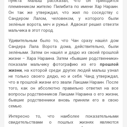
пункта. Малыш рассказал, что он приходится
племянником жителю Пилибита по имени Хар Нараин.
Он так же утверждал, что жил по соседству с
Сандером Лалом, человеком, у которого были
зелёные ворота, меч и ружьё. Адвокат решил отвезти
мальчика в этот город.
Удивительным было то, что Чан сразу нашёл дом
Сандера Лала. Ворота дома, действительно, были
зелёными. Затем он нашёл и дядю из своей прошлой
жизни – Хара Нараина. Затем «бывшие родственники»
показали мальчику фотографию из его
прошлой
жизни
, на которой среди других людей малыш узнал
не только своего дядю, но и себя. Чанд утверждал,
что в прошлой жизни его звали Лакшми Нараин. После
того, как он абсолютно правильно ответил на все
вопросы родственников Лакшми Нараина о его жизни,
бывшие родственники вновь приняли его в свою
семью.
Интересно то, что наиболее показательными
свидетельствами о пошлых жизнях являются