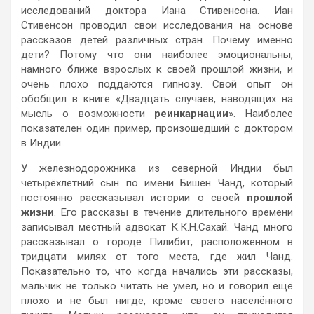
исследований доктора Иана Стивенсона. Иан
Стивенсон проводил свои исследования на основе
рассказов детей различных стран. Почему именно
дети? Потому что они наиболее эмоциональны,
намного ближе взрослых к своей прошлой жизни, и
очень плохо поддаются гипнозу. Свой опыт он
обобщил в книге «Двадцать случаев, наводящих на
мысль о возможности
реинкарнации
». Наиболее
показателен один пример, произошедший с доктором
в Индии.
У железнодорожника из северной Индии был
четырёхлетний сын по имени Бишен Чанд, который
постоянно рассказывал истории о своей
прошлой
жизни
. Его рассказы в течение длительного времени
записывал местный адвокат К.К.Н.Сахай. Чанд много
рассказывал о городе Пилибит, расположенном в
тридцати милях от того места, где жил Чанд.
Показательно то, что когда начались эти рассказы,
мальчик не только читать не умел, но и говорил ещё
плохо и не был нигде, кроме своего населённого