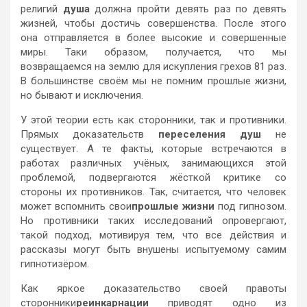
религий
душа
должна пройти девять раз по девять
жизней, чтобы достичь совершенства. После этого
она отправляется в более высокие и совершенные
миры. Таки образом, получается, что мы
возвращаемся на землю для искупления грехов 81 раз.
В большинстве своём мы не помним прошлые жизни,
но бывают и исключения.
У этой теории есть как сторонники, так и противники.
Прямых доказательств
переселения душ
не
существует. А те факты, которые встречаются в
работах различных учёных, занимающихся этой
проблемой, подвергаются жёсткой критике со
стороны их противников. Так, считается, что человек
может вспомнить свои
прошлые жизни
под гипнозом.
Но противники таких исследований опровергают,
такой подход, мотивируя тем, что все действия и
рассказы могут быть внушены испытуемому самим
гипнотизёром.
Как яркое доказательство своей правоты
сторонники
реинкарнации
приводят одно из