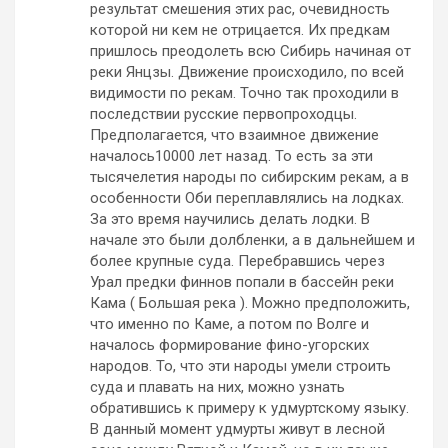
результат смешения этих рас, очевидность
которой ни кем не отрицается. Их предкам
пришлось преодолеть всю Сибирь начиная от
реки Янцзы. Движение происходило, по всей
видимости по рекам. Точно так проходили в
последствии русские первопроходцы.
Предполагается, что взаимное движение
началось10000 лет назад. То есть за эти
тысячелетия народы по сибирским рекам, а в
особенности Оби переплавлялись на лодках.
За это время научились делать лодки. В
начале это были долбленки, а в дальнейшем и
более крупные суда. Перебравшись через
Урал предки финнов попали в бассейн реки
Кама ( Большая река ). Можно предположить,
что именно по Каме, а потом по Волге и
началось формирование фино-угорских
народов. То, что эти народы умели строить
суда и плавать на них, можно узнать
обратившись к примеру к удмуртскому языку.
В данный момент удмурты живут в лесной