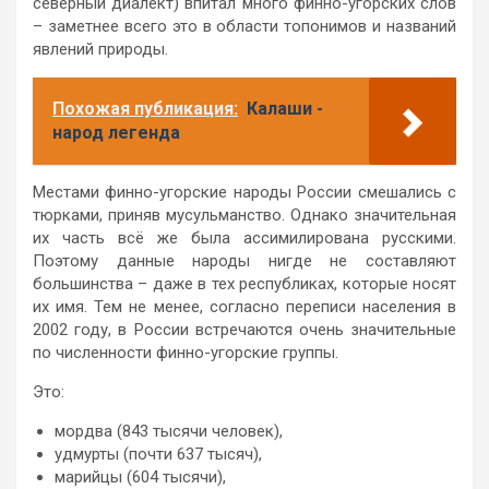
северный диалект) впитал много финно-угорских слов
– заметнее всего это в области топонимов и названий
явлений природы.
Похожая публикация:
Калаши -
народ легенда
Местами финно-угорские народы России смешались с
тюрками, приняв мусульманство. Однако значительная
их часть всё же была ассимилирована русскими.
Поэтому данные народы нигде не составляют
большинства – даже в тех республиках, которые носят
их имя. Тем не менее, согласно переписи населения в
2002 году, в России встречаются очень значительные
по численности финно-угорские группы.
Это:
мордва (843 тысячи человек),
удмурты (почти 637 тысяч),
марийцы (604 тысячи),