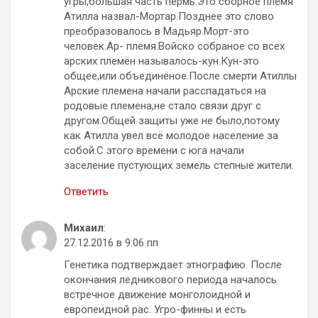
угры,большая часть пермь.Это сборное племя
Атилла назвал-Мортар.Позднее это слово
преобразовалось в Мадьяр.Морт-это
человек.Ар- племя.Войско собраное со всех
арских племён называлось-кун.Кун-это
общее,или объединёное.После смерти Атиллы
Арские племена начали расспадаться на
родовые племена,не стало связи друг с
другом.Общей защиты уже не было,потому
как Атилла увел всё молодое население за
собой.С этого времени с юга начали
заселение пустующих земель степные жители.
Ответить
Михаил
:
27.12.2016 в 9:06 пп
Генетика подтверждает этнографию. После
окончания ледникового периода началось
встречное движение монголоидной и
европеидной рас. Угро-финны и есть