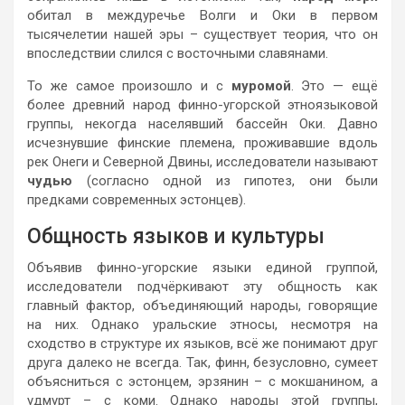
обитал в междуречье Волги и Оки в первом
тысячелетии нашей эры – существует теория, что он
впоследствии слился с восточными славянами.
То же самое произошло и с
муромой
. Это — ещё
более древний народ финно-угорской этноязыковой
группы, некогда населявший бассейн Оки. Давно
исчезнувшие финские племена, проживавшие вдоль
рек Онеги и Северной Двины, исследователи называют
чудью
(согласно одной из гипотез, они были
предками современных эстонцев).
Общность языков и культуры
Объявив финно-угорские языки единой группой,
исследователи подчёркивают эту общность как
главный фактор, объединяющий народы, говорящие
на них. Однако уральские этносы, несмотря на
сходство в структуре их языков, всё же понимают друг
друга далеко не всегда. Так, финн, безусловно, сумеет
объясниться с эстонцем, эрзянин – с мокшанином, а
удмурт – с коми. Однако народы этой группы,