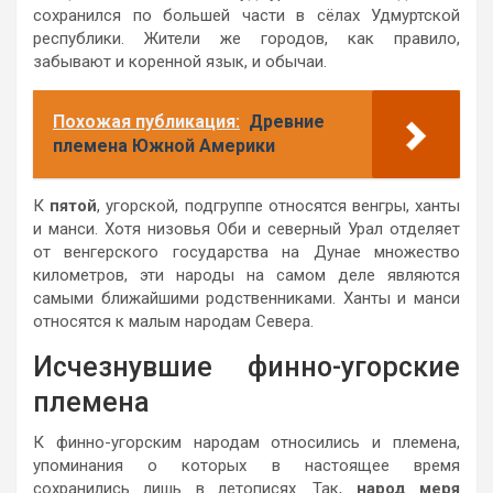
сохранился по большей части в сёлах Удмуртской
республики. Жители же городов, как правило,
забывают и коренной язык, и обычаи.
Похожая публикация:
Древние
племена Южной Америки
К
пятой
, угорской, подгруппе относятся венгры, ханты
и манси. Хотя низовья Оби и северный Урал отделяет
от венгерского государства на Дунае множество
километров, эти народы на самом деле являются
самыми ближайшими родственниками. Ханты и манси
относятся к малым народам Севера.
Исчезнувшие финно-угорские
племена
К финно-угорским народам относились и племена,
упоминания о которых в настоящее время
сохранились лишь в летописях. Так,
народ меря