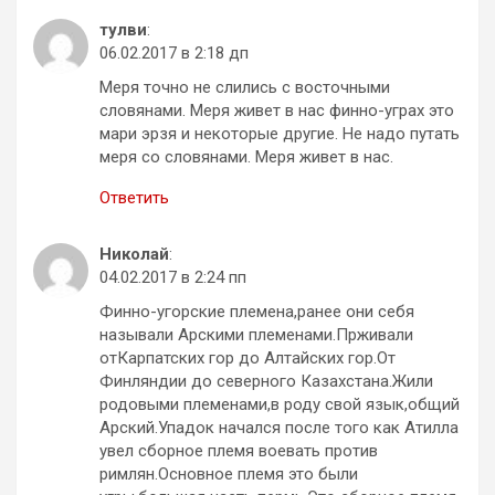
тулви
:
06.02.2017 в 2:18 дп
Меря точно не слились с восточными
словянами. Меря живет в нас финно-уграх это
мари эрзя и некоторые другие. Не надо путать
меря со словянами. Меря живет в нас.
Ответить
Николай
:
04.02.2017 в 2:24 пп
Финно-угорские племена,ранее они себя
называли Арскими племенами.Прживали
отКарпатских гор до Алтайских гор.От
Финляндии до северного Казахстана.Жили
родовыми племенами,в роду свой язык,общий
Арский.Упадок начался после того как Атилла
увел сборное племя воевать против
римлян.Основное племя это были