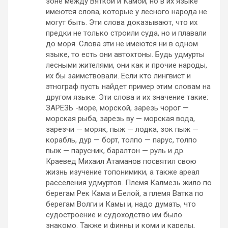
зоне между Вяткой и Камой, но в их языке
имеются слова, которые у лесного народа не
могут быть. Эти слова доказывают, что их
предки не только строили суда, но и плавали
до моря. Слова эти не имеются ни в одном
языке, то есть они автохтоны. Будь удмурты
лесными жителями, они как и прочие народы,
их бы заимствовали. Если кто лингвист и
этнограф пусть найдет пример этим словам на
другом языке. Эти слова и их значение такие:
ЗАРЕЗЬ -море, морской, зарезь чорог —
морская рыба, зарезь ву — морская вода,
зарезчи — моряк, пыж — лодка, зок пыж —
корабль, дур — борт, толпо — парус, толпо
пыж — парусник, баралтон — руль и др.
Краевед Михаил Атаманов посвятил свою
жизнь изучение топонимики, а также ареал
расселения удмуртов. Племя Калмезь жило по
берегам Рек Кама и Белой, а племя Ватка по
берегам Волги и Камы и, надо думать, что
судостроение и судоходство им было
знакомо. Также и финны и коми и карелы,