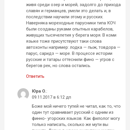
живя среди озер и морей, задолго до прихода
славян и германцев, умели это делать и, в
последствии научили этому и русских.
Наверняка мореходные парусники типа КОЧ
были созданы руками опытных карабелов,
живущих тысячелетия у берега моря. В коми
языке тоже присутствуют таки слова
автохонты например: лодка — пыж, товдора —
парус, саридз — море. В процессе истории
русские и татары оттеснили фино — угров с
берегов рек, но слова остались.
Ответить
Юра О.
:
09.11.2017 в 6:12 дп
Боже мой ничего тупей не читал, как то, что
один тут сравнивает русский с одним из
финно- угорских языков. Как филолог могу
только написать, сколько же мути вы