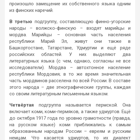
произошло замещение их собственного языка одним
из финских наречий.
В третью
подгруппу, составляющую финно-угорские
народы – волжско-финскую – входят марийцы и
мордва. Марийцы – основная часть населения
республики Марий Эл, живут они также в
Башкортостане, Татарстане, Удмуртии и ещё ряде
российских областей. У них выделяют два
литературных языка (с чем, однако, согласны не все
исследователи). Мордва – автохтонное население
республики Мордовия; в то же время значительная
часть мордвинов расселена по всей России. В составе
этого народа – две этнографические группы, каждая
со своим литературным письменным языком.
Четвёртая
подгруппа называется пермской. Она
включает коми, коми-пермяков, а также удмуртов. Ещё
до октября 1917 года по уровню грамотности (правда,
на русском языке) коми приближались к самым
образованным народам России – евреям и русским
немцам. Что касается удмуртов, то их диалект