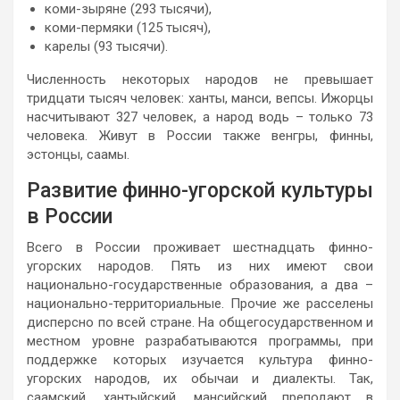
коми-зыряне (293 тысячи),
коми-пермяки (125 тысяч),
карелы (93 тысячи).
Численность некоторых народов не превышает
тридцати тысяч человек: ханты, манси, вепсы. Ижорцы
насчитывают 327 человек, а народ водь – только 73
человека. Живут в России также венгры, финны,
эстонцы, саамы.
Развитие финно-угорской культуры
в России
Всего в России проживает шестнадцать финно-
угорских народов. Пять из них имеют свои
национально-государственные образования, а два –
национально-территориальные. Прочие же расселены
дисперсно по всей стране. На общегосударственном и
местном уровне разрабатываются программы, при
поддержке которых изучается культура финно-
угорских народов, их обычаи и диалекты. Так,
саамский, хантыйский, мансийский преподают в