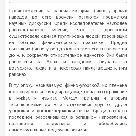
Происхождение и ранняя история финно-угорских
народов до сего времени остаются предметом
научных дискуссий. Среди исследователей наиболее
распространено мнение, что в древности
существовала единая группировка людей, говоривших
на общем финно-угорском праязыке. Предки
нынешних финно-угров до конца третьего тысячелетия
до н. э. сохраняли относительное единство. Они были
расселены на Урале и западном Приуралье, а
возможно, также и в некоторых прилегающих к ним
районах.
В ту эпоху, называемую финно-угорской, их племена
контактировали с индоиранцами, что нашло отражение
в мифах и языках. Между третьим и вторым
тысячелетиями до н. э. отделились друг от друга
угорская
и
финно-пермская
ветви. Среди народов
последней, расселившихся в западном направлении,
постепенно выделились и обособились
самостоятельные подгруппы языков: