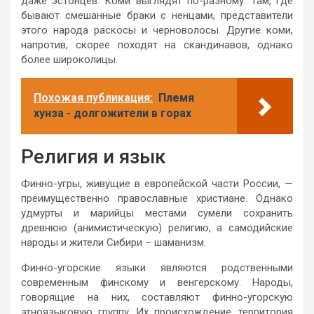
даже эстонцев. Коми выглядят по-разному. Там, где
бывают смешанные браки с ненцами, представители
этого народа раскосы и черноволосы. Другие коми,
напротив, скорее походят на скандинавов, однако
более широколицы.
Похожая публикация:
Племя
хунза - долгожители в горах
Религия и язык
Финно-угры, живущие в европейской части России, —
преимущественно православные христиане. Однако
удмурты и марийцы местами сумели сохранить
древнюю (анимистическую) религию, а самодийские
народы и жители Сибири – шаманизм.
Финно-угорские языки являются родственными
современным финскому и венгерскому. Народы,
говорящие на них, составляют финно-угорскую
этноязыковую группу. Их происхождение, территория