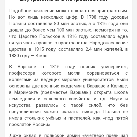
Подобное заявление может показаться пристрастным.
Но вот лишь несколько цифр. В 1788 году доходы
Польши составляли 80 млн злотых, а с 1816 года они
дошли до более чем 100 млн злотых, несмотря на то,
что Царство Польское в 1816 году составляло едва
пятую часть прошлого пространства. Народонаселение
царства в 1815 году составляло 2,4 млн жителей, в
1830 году — 4 млн.
В Варшаве в 1816 году возник университет,
профессора которого могли соревноваться с
коллегами из ведущих мировых университетов. Были
основаны две военные академии в Варшаве и Калише,
в Маримонте (предместье Варшавы) открыта школа
земледелия и сельского хозяйства и т.д. Науки и
искусства развились с такой силой, что без
преувеличения можно сказать: никогда Польша не
имела стольких учёных и писателей, как «под пятой
проклятой России».
Даже оклад в польской армии «вчетверо превышал