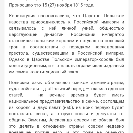
Произошло это 15 (27) ноября 1815 года.
Конституция провозгласила, что Царство Польское
навсегда присоединялось к Российской империи и
связывалось с ней личной унией, общностью
царствующей династии. Российский император
становился польским королем и вступал на польский
трон в соответствии с порядком наследования
престола, существовавшим в Российской империи.
Однако в Царстве Польском император-король был
конституционным, и его власть ограничивал изданный
им самим конституционный закон.
Польский язык объявлялся языком администрации,
суда, войска и т.д. «Польский народ, — гласила одна из
статей, — на вечные времена будет иметь
национальное представительство в сейме, состоящем
из короля и двух палат (изб), из коих первую будет
составлять сенат, а вторую послы и депутаты от
общин». Заметим, Александр совсем не обязан был
это делать в отношении страны, совсем недавно
воевавшей против него, и это тоже не очень-то