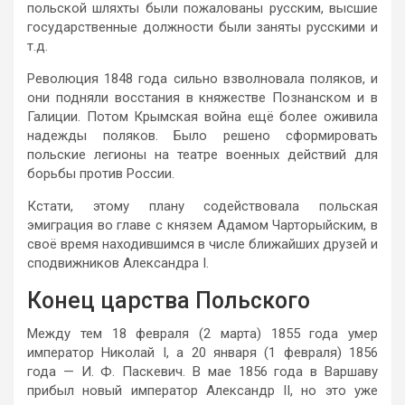
польской шляхты были пожалованы русским, высшие
государственные должности были заняты русскими и
т.д.
Революция 1848 года сильно взволновала поляков, и
они подняли восстания в княжестве Познанском и в
Галиции. Потом Крымская война ещё более оживила
надежды поляков. Было решено сформировать
польские легионы на театре военных действий для
борьбы против России.
Кстати, этому плану содействовала польская
эмиграция во главе с князем Адамом Чарторыйским, в
своё время находившимся в числе ближайших друзей и
сподвижников Александра I.
Конец царства Польского
Между тем 18 февраля (2 марта) 1855 года умер
император Николай I, а 20 января (1 февраля) 1856
года — И. Ф. Паскевич. В мае 1856 года в Варшаву
прибыл новый император Александр II, но это уже