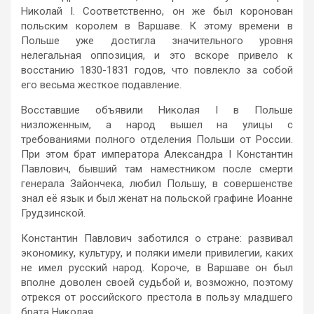
Николай I. Соответственно, он же был коронован
польским королем в Варшаве. К этому времени в
Польше уже достигла значительного уровня
нелегальная оппозиция, и это вскоре привело к
восстанию 1830-1831 годов, что повлекло за собой
его весьма жесткое подавление.
Восставшие объявили Николая I в Польше
низложенным, а народ вышел на улицы с
требованиями полного отделения Польши от России.
При этом брат императора Александра I Константин
Павлович, бывший там наместником после смерти
генерала Зайончека, любил Польшу, в совершенстве
знал её язык и был женат на польской графине Иоанне
Грудзинской.
Константин Павлович заботился о стране: развивал
экономику, культуру, и поляки имели привилегии, каких
не имел русский народ. Короче, в Варшаве он был
вполне доволен своей судьбой и, возможно, поэтому
отрекся от российского престола в пользу младшего
брата Николая.