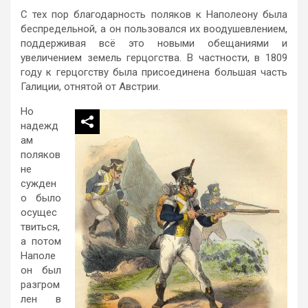
С тех пор благодарность поляков к Наполеону была
беспредельной, а он пользовался их воодушевлением,
поддерживая всё это новыми обещаниями и
увеличением земель герцогства. В частности, в 1809
году к герцогству была присоединена большая часть
Галиции, отнятой от Австрии.
Но
надежд
ам
поляков
не
сужден
о было
осущес
твиться,
а потом
Наполе
он был
разгром
лен в