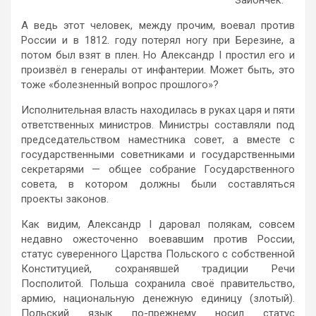
А ведь этот человек, между прочим, воевал против
России и в 1812. году потерял ногу при Березине, а
потом был взят в плен. Но Александр I простил его и
произвёл в генералы от инфантерии. Может быть, это
тоже «болезненный вопрос прошлого»?
Исполнительная власть находилась в руках царя и пяти
ответственных министров. Министры составляли под
председательством наместника совет, а вместе с
государственными советниками и государственными
секретарями — общее собрание Государственного
совета, в котором должны были составляться
проекты законов.
Как видим, Александр I даровал полякам, совсем
недавно ожесточенно воевавшим против России,
статус суверенного Царства Польского с собственной
Конституцией, сохранявшей традиции Речи
Посполитой. Польша сохранила своё правительство,
армию, национальную денежную единицу (злотый).
Польский язык по-прежнему носил статус