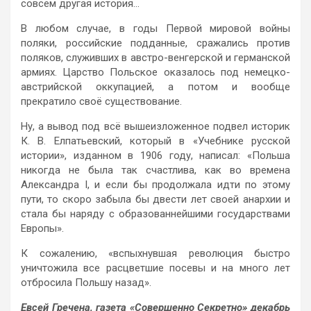
совсем другая история…
В любом случае, в годы Первой мировой войны
поляки, российские подданные, сражались против
поляков, служивших в австро-венгерской и германской
армиях. Царство Польское оказалось под немецко-
австрийской оккупацией, а потом и вообще
прекратило своё существование.
Ну, а вывод под всё вышеизложенное подвел историк
К. В. Елпатьевский, который в «Учебнике русской
истории», изданном в 1906 году, написал: «Польша
никогда не была так счастлива, как во времена
Александра I, и если бы продолжала идти по этому
пути, то скоро забыла бы двести лет своей анархии и
стала бы наряду с образованнейшими государствами
Европы».
К сожалению, «вспыхнувшая революция быстро
уничтожила все расцветшие посевы и на много лет
отбросила Польшу назад».
Евсей Гречена, газета «Совершенно Секретно» декабрь