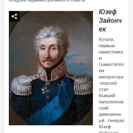
Юзеф
Зайонч
ек
Кстати,
первым
наместнико
м
(заместител
ем
императора
-короля)
стал
бывший
наполеонов
ский
дивизионн
ый генерал
Юзеф
Зайончек.