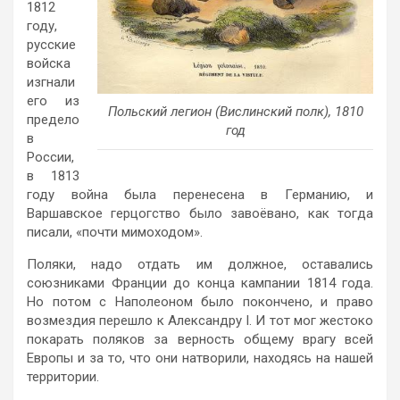
1812
году,
русские
войска
изгнали
его из
Польский легион (Вислинский полк), 1810
предело
год
в
России,
в 1813
году война была перенесена в Германию, и
Варшавское герцогство было завоёвано, как тогда
писали, «почти мимоходом».
Поляки, надо отдать им должное, оставались
союзниками Франции до конца кампании 1814 года.
Но потом с Наполеоном было покончено, и право
возмездия перешло к Александру I. И тот мог жестоко
покарать поляков за верность общему врагу всей
Европы и за то, что они натворили, находясь на нашей
территории.