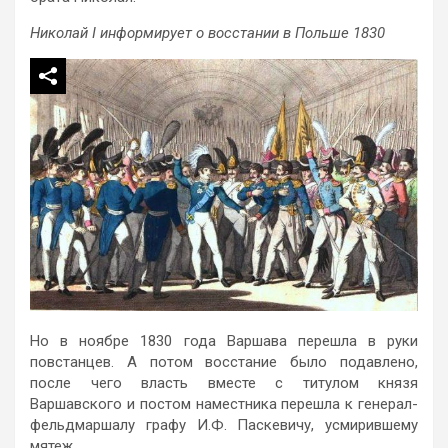
Николай I информирует о восстании в Польше 1830
Но в ноябре 1830 года Варшава перешла в руки
повстанцев. А потом восстание было подавлено,
после чего власть вместе с титулом князя
Варшавского и постом наместника перешла к генерал-
фельдмаршалу графу И.Ф. Паскевичу, усмирившему
мятеж.