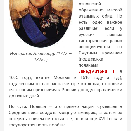
отношений
обременено массой
взаимных обид. Но
есть одно важное
различие: если у
русских главные
«исторические раны»
ассоциируются со
Смутным временем
Император Александр (1777 —
(поддержка
1825 г)
поляками
Лжедмитрия I
в
1605 году, взятие Москвы в 1610 году и т.д.),
отдалённым от нас аж на четыре столетия, то поляки
счёт своим претензиям к России доводят практически
до наших дней.
По сути, Польша — это пример нации, сумевшей в
Средние века создать мощную империю, а затем её
потерять, причём не только её, но в конце XVIII века и
государственность вообще.