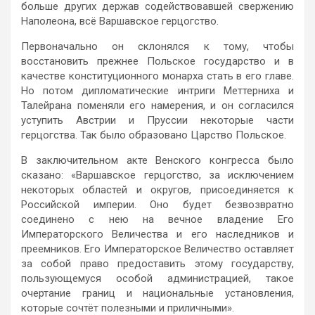
больше других держав содействовавшей свержению
Наполеона, всё Варшавское герцогство.
Первоначально он склонялся к тому, чтобы
восстановить прежнее Польское государство и в
качестве конституционного монарха стать в его главе.
Но потом дипломатические интриги Меттерниха и
Талейрана поменяли его намерения, и он согласился
уступить Австрии и Пруссии некоторые части
герцогства. Так было образовано Царство Польское.
В заключительном акте Венского конгресса было
сказано: «Варшавское герцогство, за исключением
некоторых областей и округов, присоединяется к
Российской империи. Оно будет безвозвратно
соединено с нею на вечное владение Его
Императорского Величества и его наследников и
преемников. Его Императорское Величество оставляет
за собой право предоставить этому государству,
пользующемуся особой администрацией, такое
очертание границ и национальные установления,
которые сочтёт полезными и приличными».