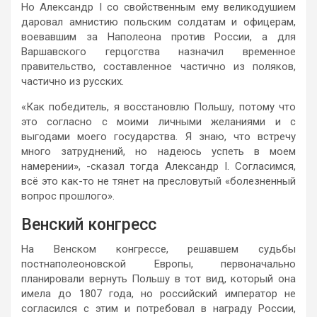
Но Александр I со свойственным ему великодушием
даровал амнистию польским солдатам и офицерам,
воевавшим за Наполеона против России, а для
Варшавского герцогства назначил временное
правительство, составленное частично из поляков,
частично из русских.
«Как победитель, я восстановлю Польшу, потому что
это согласно с моими личными желаниями и с
выгодами моего государства. Я знаю, что встречу
много затруднений, но надеюсь успеть в моем
намерении», -сказал тогда Александр I. Согласимся,
всё это как-то не тянет на пресловутый «болезненный
вопрос прошлого».
Венский конгресс
На Венском конгрессе, решавшем судьбы
постнаполеоновской Европы, первоначально
планировали вернуть Польшу в тот вид, который она
имела до 1807 года, но российский император не
согласился с этим и потребовал в награду России,