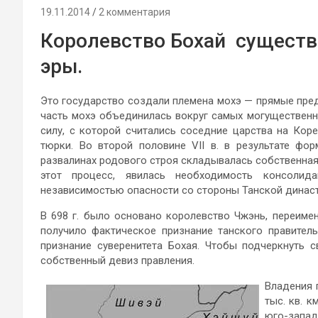
19.11.2014
2 комментария
Королевство Бохай существо
эры.
Это государство создали племена мохэ — прямые предк
часть мохэ объединилась вокруг самых могущественн
силу, с которой считались соседние царства на Коре
тюрки. Во второй половине VII в. в результате фо
развалинах родового строя складывалась собственная
этот процесс, явилась необходимость консоли
независимостью опасности со стороны Танской династ
В 698 г. было основано королевство Чжэнь, переимен
получило фактическое признание танского правител
признание суверенитета Бохая. Чтобы подчеркнуть с
собственный девиз правления.
Владения г
тыс. кв. к
юго-запад