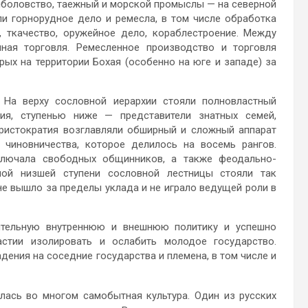
ыболовство, таежный и морской промыслы — на северной
ли горнорудное дело и ремесла, в том числе обработка
, ткачество, оружейное дело, кораблестроение. Между
ная торговля. Ремесленное производство и торговля
рых на территории Бохая (особенно на юге и западе) за
 На верху сословной иерархии стояли полновластный
ия, ступенью ниже — представители знатных семей,
ристократия возглавляли обширный и сложный аппарат
 чиновничества, которое делилось на восемь рангов.
включала свободных общинников, а также феодально-
мой низшей ступени сословной лестницы стояли так
е вышло за пределы уклада и не играло ведущей роли в
ятельную внутреннюю и внешнюю политику и успешно
стии изолировать и ослабить молодое государство.
дения на соседние государства и племена, в том числе и
лась во многом самобытная культура. Один из русских