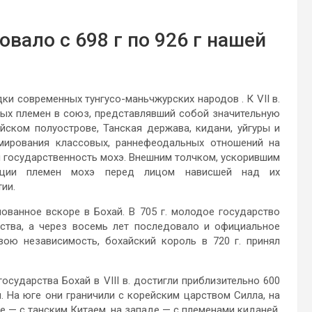
вало с 698 г по 926 г нашей
и современных тунгусо-маньчжурских народов . К VII в.
ых племен в союз, представлявший собой значительную
йском полуострове, Танская держава, кидани, уйгуры и
рмирования классовых, раннефеодальных отношений на
 государственность мохэ. Внешним толчком, ускорившим
дации племен мохэ перед лицом нависшей над их
ии.
ованное вскоре в Бохай. В 705 г. молодое государство
ьства, а через восемь лет последовало и официальное
вою независимость, бохайский король в 720 г. принял
осударства Бохай в VIII в. достигли приблизительно 600
м. На юге они граничили с корейским царством Силла, на
е — с танским Китаем, на западе — с племенами киданей,