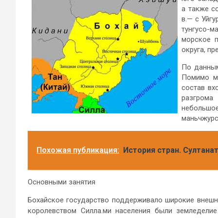
а также с
в.— с Уйг
тунгусо-м
морское п
округа, пр
По данным
Помимо м
состав вх
разгрома 
небольшое
маньчжурс
Похожая публикация:
История стран. Султана
Основными занятия
Бохайское государство поддерживало широкие внешне
королевством Силла.
ми населения были земледелие