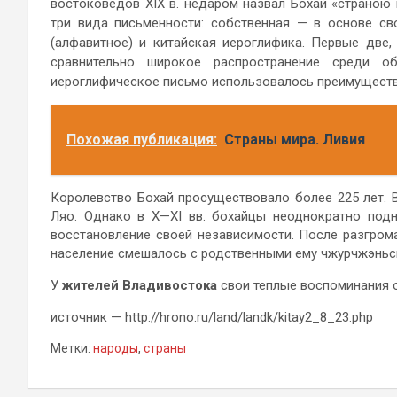
востоковедов XIX в. недаром назвал Бохай «страною
три вида письменности: собственная — в основе св
(алфавитное) и китайская иероглифика. Первые две
сравнительно широкое распространение среди об
иероглифическое письмо использовалось преимуществе
Похожая публикация:
Страны мира. Ливия
Королевство Бохай просуществовало более 225 лет. В
Ляо. Однако в X—XI вв. бохайцы неоднократно подн
восстановление своей независимости. После разгром
население смешалось с родственными ему чжурчжэньс
У
жителей Владивостока
свои теплые воспоминания о 
источник — http://hrono.ru/land/landk/kitay2_8_23.php
Метки:
народы
,
страны