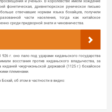
 просвещения и ученых». В королевстве имели хождение
оей фонетическая, древнетюркское руническое письмо
, больше отвечавшие нормам языка бохайцев, получили
разованной части населения, тогда как китайское
нно среди придворной знати и чиновничества.
 926 г. оно пало под ударами киданьского государства
имали восстания против киданьского владычества, за
а киданей чжурчжэньской державой (1125 г.) бохайское
кими племенами.
Бохай, об этом в частности в видео: