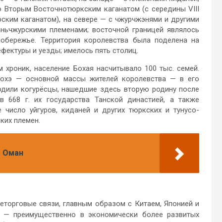
о Вторым Восточнотюркским каганатом (с середины VIII
урским каганатом), на севере — с чжурчжэнями и другими
аньчжурскими племенами; восточной границей являлось
обережье. Территория королевства была поделена на
ефектуры и уезды; имелось пять столиц.
 хроник, население Бохая насчитывало 100 тыс. семей.
охэ — основной массы жителей королевства — в его
одили когурёсцы, нашедшие здесь вторую родину после
в 668 г. их государства Танской династией, а также
 число уйгуров, киданей и других тюркских и тунусо-
ких племен.
т Оман
торговые связи, главным образом с Китаем, Японией и
 — преимущественно в экономически более развитых