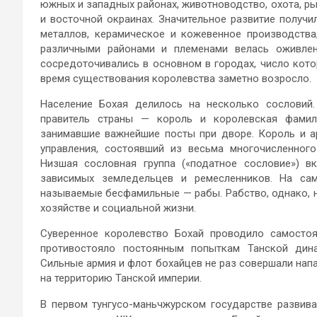
южных и западных районах, животноводство, охота, р
и восточной окраинах. Значительное развитие получи
металлов, керамическое и кожевенное производства
различными районами и племенами велась оживлен
сосредоточивались в основном в городах, число кото
время существования королевства заметно возросло.
Население Бохая делилось на несколько сословий.
правитель страны — король и королевская фамил
занимавшие важнейшие посты при дворе. Король и а
управления, состоявший из весьма многочисленного
Низшая сословная группа («податное сословие») 
зависимых земледельцев и ремесленников. На са
называемые бесфамильные — рабы. Рабство, однако, н
хозяйстве и социальной жизни.
Суверенное королевство Бохай проводило самосто
противостояло постоянным попыткам Танской дина
Сильные армия и флот бохайцев не раз совершали напа
на территорию Танской империи.
В первом тунгусо-маньчжурском государстве развива