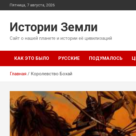
Перейти
Пятница, 7 августа, 2026
к
содержимому
Истории Земли
Сайт о нашей планете и истории её цивилизаций
КАК ЭТО БЫЛО
РУССКИЕ
ПОДУМАЛОСЬ
Ц
Главная
Королевство Бохай