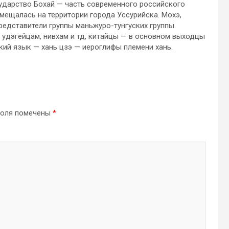
ударство Бохай — часть современного российского
мещалась на территории города Уссурийска. Мохэ,
редставители группы маньжуро-тунгуских группы
 удэгейцам, нивхам и тд, китайцы — в основном выходцы
кий язык — хань цзэ — иероглифы племени хань.
поля помечены
*