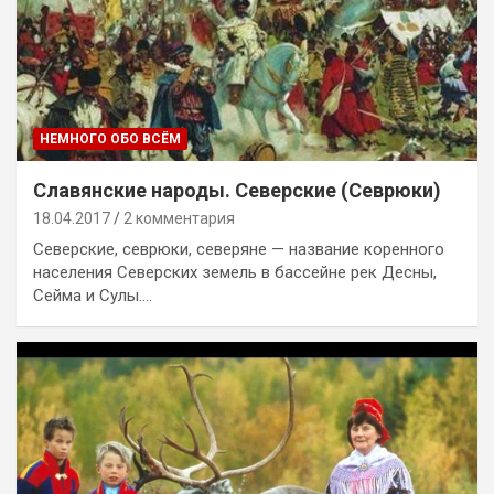
НЕМНОГО ОБО ВСЁМ
Славянские народы. Северские (Севрюки)
18.04.2017
2 комментария
Северские, севрюки, северяне — название коренного
населения Северских земель в бассейне рек Десны,
Сейма и Сулы.…