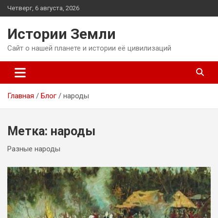
Перейти
Четверг, 6 августа, 2026
к
содержимому
Истории Земли
Сайт о нашей планете и истории её цивилизаций
Главная
Блог
народы
Метка:
народы
Разные народы