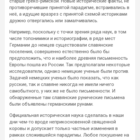
старше греко-римской. Новые исторические факты, не
противоречившие принятой парадигме, встраивались в
неё, а идущие вразрез с принятой схемой историками
дружно отвергались или замалчивались.
Например, поскольку с точки зрения ряда наук, в том
числе топонимики и историографии, в ряде мест
Германии до немцев существовали славянские
поселения, совершенно естественно было бы
предположить, что и наиболее древняя письменность
Европы пошла из России. Так предполагали некоторые
исследователи, однако немецкие ученые были против.
Задачей немецких ученых было показать, что как
русские, так и славяне никогда не имели ничего
самобытного, у них же не было письменности. И
обнаруженные там славянские рунические письмена
были объявлены германскими рунами.
Официальная историческая наука сделалась в наши
дни чем-то вроде неприкосновенной священной
коровы и допускает только частные изменения в
рамках сложившейся парадигмы. Любое покушение на