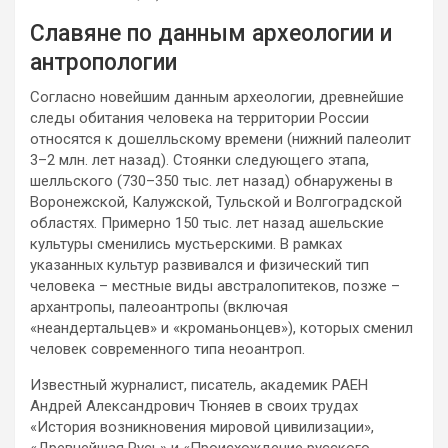
Славяне по данным археологии и
антропологии
Согласно новейшим данным археологии, древнейшие
следы обитания человека на территории России
относятся к дошелльскому времени (нижний палеолит
3–2 млн. лет назад). Стоянки следующего этапа,
шелльского (730–350 тыс. лет назад) обнаружены в
Воронежской, Калужской, Тульской и Волгоградской
областях. Примерно 150 тыс. лет назад ашельские
культуры сменились мустьерскими. В рамках
указанных культур развивался и физический тип
человека – местные виды австралопитеков, позже –
архантропы, палеоантропы (включая
«неандертальцев» и «кроманьонцев»), которых сменил
человек современного типа неоантроп.
Известный журналист, писатель, академик РАЕН
Андрей Александрович Тюняев в своих трудах
«История возникновения мировой цивилизации»,
«Древнейшая Русь» и «Происхождение русского