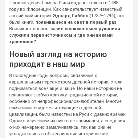
Произведения Гомера были изданы только в 1488
году во Флоренции. Как свидетельствует известный
английский историк
Эдвард Гиббон
(1737–1794), это
были книги,
появившиеся на свет в первый раз
.
Возникает вопрос:
какие «сожженные» рукописи
служили первоисточником и где они веками
хранились?
Новый взгляд на историю
приходит в наш мир
В последние годы вопросы, связанные с
кардинальным пересмотром древней истории, стали
подниматься все чаще и чаще. Но наши историки не
принимают любую критику традиционной истории,
особенно от непрофессионалов-любителей. Многие
памятники, свидетельствующие о древней
цивилизации, были известны на Руси с давних времен.
Однако изучением их никто не занимался, а сведения
о них намеренно замалчивались, так как они не
укладывались в общепринятые исторические