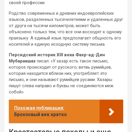
своей профессии.
Родство современных и древних индоевропейских
языков, разделенных тысячелетиями и удаленных друг
от друга на тысячи километров, может быть
объяснено только тем, что все они восходят к одному
праязыку. А единый язык предполагает общность его
носителей и единую исходную систему письма.
Персидский историк XIII века Фахр-ад-Дин
Мубаракшах
писал: «У хазар есть такое письмо,
которое происходит от русского; ветвь румийцев,
которая находится вблизи них, употребляет это
письмо, и они называют румийцев русами. Хазары
пишут слева направо и буквы не соединяются меж
собой».
Похожая публикация:
Бронзовый век кратко