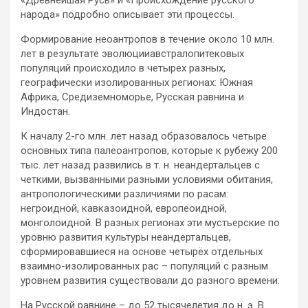
народа» подробно описывает эти процессы.
Формирование неоантропов в течение около 10 млн.
лет в результате эволюцииавстралопитековых
популяций происходило в четырех разных,
географически изолированных регионах: Южная
Африка, Средиземноморье, Русская равнина и
Индостан.
К началу 2-го млн. лет назад образовалось четыре
основных типа палеоантропов, которые к рубежу 200
тыс. лет назад развились в т. н. неандертальцев с
четкими, вызванными разными условиями обитания,
антропологическими различиями по расам:
негроидной, кавказоидной, европеоидной,
монголоидной. В разных регионах эти мустьерские по
уровню развития культуры неандертальцев,
сформировавшиеся на основе четырёх отдельных
взаимно-изолированных рас – популяций с разным
уровнем развития существовали до разного времени:
На Русской равнине – до 52 тысячелетия до н. э. В