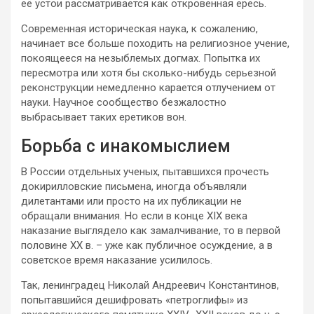
её устои рассматривается как откровенная ересь.
Современная историческая наука, к сожалению,
начинает все больше походить на религиозное учение,
покоящееся на незыблемых догмах. Попытка их
пересмотра или хотя бы сколько-нибудь серьезной
реконструкции немедленно карается отлучением от
науки. Научное сообщество безжалостно
выбрасывает таких еретиков вон.
Борьба с инакомыслием
В России отдельных ученых, пытавшихся прочесть
докирилловские письмена, иногда объявляли
дилетантами или просто на их публикации не
обращали внимания. Но если в конце XIX века
наказание выглядело как замалчивание, то в первой
половине XX в. – уже как публичное осуждение, а в
советское время наказание усилилось.
Так, ленинградец Николай Андреевич Константинов,
попытавшийся дешифровать «петроглифы» из