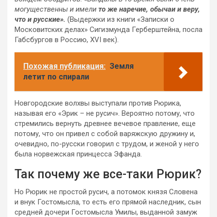
могущественны и имели
то же наречие, обычаи и веру,
что и русские».
(Выдержки из книги «Записки о
Московитских делах» Сигизмунда Герберштейна, посла
Габсбургов в Россию, XVI век).
Похожая публикация:
Земля
летит по спирали
Новгородские волхвы выступали против Рюрика,
называя его «Эрик – не русич». Вероятно потому, что
стремились вернуть древнее вечевое правление, еще
потому, что он привел с собой варяжскую дружину и,
очевидно, по-русски говорил с трудом, и женой у него
была норвежская принцесса Эфанда.
Так почему же все-таки Рюрик?
Но Рюрик не простой русич, а потомок князя Словена
и внук Гостомысла, то есть его прямой наследник, сын
средней дочери Гостомысла Умилы, выданной замуж