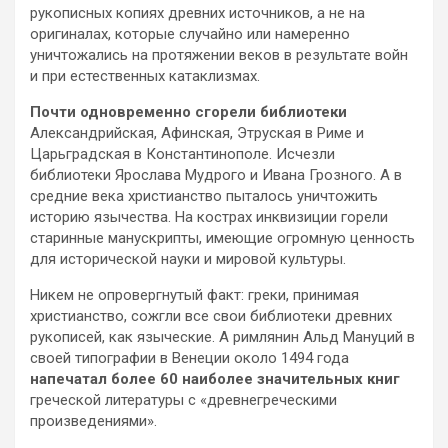
рукописных копиях древних источников, а не на
оригиналах, которые случайно или намеренно
уничтожались на протяжении веков в результате войн
и при естественных катаклизмах.
Почти одновременно сгорели библиотеки
Александрийская, Афинская, Этруская в Риме и
Царьградская в Константинополе. Исчезли
библиотеки Ярослава Мудрого и Ивана Грозного. А в
средние века христианство пыталось уничтожить
историю язычества. На кострах инквизиции горели
старинные манускрипты, имеющие огромную ценность
для исторической науки и мировой культуры.
Никем не опровергнутый факт: греки, принимая
христианство, сожгли все свои библиотеки древних
рукописей, как языческие. А римлянин Альд Мануций в
своей типографии в Венеции около 1494 года
напечатал более 60 наиболее значительных книг
греческой литературы с «древнегреческими
произведениями».