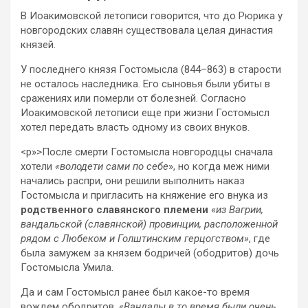
В Иоакимовской летописи говорится, что до Рюрика у
новгородских славян существовала целая династия
князей.
У последнего князя Гостомысла (844–863) в старости
не осталось наследника. Его сыновья были убиты в
сражениях или померли от болезней. Согласно
Иоакимовской летописи еще при жизни Гостомысл
хотел передать власть одному из своих внуков.
<p»>После смерти Гостомысла новгородцы сначала
хотели
«володети сами по себе
», но когда меж ними
начались распри, они решили выполнить наказ
Гостомысла и пригласить на княжение его внука из
родственного славянского племени
«
из Вагрии,
вандальской (славянской) провинции, расположенной
рядом с Любеком и Голштинским герцогством»
, где
была замужем за князем бодричей (ободритов) дочь
Гостомысла Умила.
Да и сам Гостомысл ранее был какое-то время
вождем ободритов. «
Вандалы в то время были очень