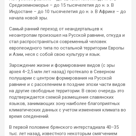
Средиземноморье – до 15 тысячелетия до н. э. В
Индостане – до 10 тысячелетия до н. э. В Африке – до
начала новой эры.
Самый ранний переход от неандертальцев к
неоантропам произошел на Русской равнине, откуда и
стал распространяться современный человек
европеоидного типа по остальной территории Европы
и Азии, неся с собой свою культуру и язык.
Зарождение жизни и формирование видов (с эры
архея 4–2,5 млн лет назад) протекало в Северном
полушарии с центром формирования на Русской
равнине и с расселением в поздние эпохи части видов
на другие свободные территории. В свою очередь это
подтверждается схемой размещения славянских
языков, занимающих зону наиболее благоприятных
климатических данных с учетом изменения климата во
время оледенений.
В первой половине брянского интерстадиала 40–35
тыс. лет назад, известного некоторым смягчением