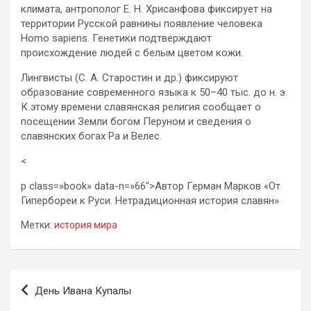
климата, антрополог Е. Н. Хрисанфова фиксирует на
территории Русской равнины появление человека
Homo sapiens. Генетики подтверждают
происхождение людей с белым цветом кожи.
Лингвисты (С. А. Старостин и др.) фиксируют
образование современного языка к 50–40 тыс. до н. э.
К этому времени славянская религия сообщает о
посещении Земли богом Перуном и сведения о
славянских богах Ра и Велес.
<
p class=»book» data-n=»66″>Автор Герман Марков «От
Гипербореи к Руси. Нетрадиционная история славян»
Метки:
история мира
Навигация
День Ивана Купалы
по