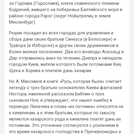
за Годлава (Годослава), князя славянского племени
бодричей, жившего на побережье Балтийского моря в
районе города Рарог (округ Нойштрелиц в земле
Мекленбург).
Рюрик посадил во всех городах для управления и
сбора дани своих братьев Синеуса (в Белоозере) и
Трувора (в Изборске) и других своих дружинников в
более мелких поселениях. Два его воеводы Аскольд и
Дир отправились вниз по течению Днепра и овладели
городом Киев, жители которого были потомками Кия,
Щека и Хорива и платили дань хазарам.
Но А. Максимов в книге «Русь, которая была» считает
легенду о трех братьях-основателях Киева фантазией
Нестора, навеянной рассказом Библии о трех
сыновьях Ноя, и утверждает, что нашел ошибку в
переводе Лихачева и слова «их потомки» относятся не
к киевлянам, а к этим братьям, которые по смыслу
являются хазарского рода и киевляне платят дань их
потомкам. Это уточнение согласуется с усилением в
это время хазарского господства в Причерноморье и