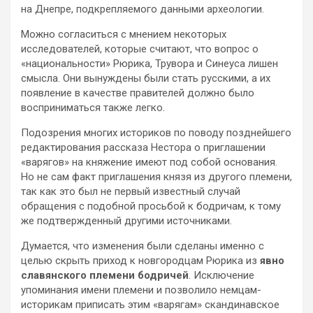
на Днепре, подкрепляемого данными археологии.
Можно согласиться с мнением некоторых
исследователей, которые считают, что вопрос о
«национальности» Рюрика, Трувора и Синеуса лишен
смысла. Они вынуждены были стать русскими, а их
появление в качестве правителей должно было
восприниматься также легко.
Подозрения многих историков по поводу позднейшего
редактирования рассказа Нестора о приглашении
«варягов» на княжение имеют под собой основания.
Но не сам факт приглашения князя из другого племени,
так как это был не первый известный случай
обращения с подобной просьбой к бодричам, к тому
же подтвержденный другими источниками.
Думается, что изменения были сделаны именно с
целью скрыть приход к новгородцам Рюрика из
явно
славянского племени бодричей
. Исключение
упоминания имени племени и позволило немцам-
историкам приписать этим «варягам» скандинавское