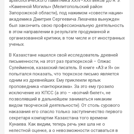
археологического памятника XXIV–XXII веков до н. э.
«Каменной Могилы» (Мелитопольский район
Запорожской области), под нажимом «совести нации»
академика Дмитрия Сергеевича Лихачева вынужден
был закончить свою профессиональную деятельность
в этом направлении в результате продуманной и
организованной критики, в том числе и от иностранных
ученых.
В Казахстане нашелся свой исследователь древней
письменности, на этот раз пратюркской – Олжас
Сулейменов, казахский писатель. В книге «АЗ и Я» он
попытался показать, что тюркское письмо является
одним из древнейших. Ему приклеили ярлык
проповедника «пантюркизма». За это ему грозило
исключение из КПСС (а это – «волчий билет», не
позволявший в дальнейшем заниматься никаким
видом творческой деятельности). От столь сурового
наказания его спасло только заступничество первого
секретаря компартии Казахстана того времени
Кунаева. Как видим, теперь речь уже шла не о
нелестной оценке, а о невозможности оставаться в