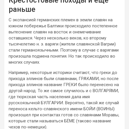
Крестостовые походы и еще
раньше
С экспансией германских племен в земли славян на
южном побережье Балтики происходило постепенное
вытеснение славян на восток и онемечивание
оставшихся. Через несколько веков, ко второму
тысячелетию н. э. варяги (жители славянской Вагрии)
стали германоязычными. Поэтому в случае с варягами
произошла подмена понятия. Но так происходило во
многих случаях.
Например, некоторые историки считают, что греки до
прихода эллинов были славянами, ГРАКАМИ, но после
прихода эллинов название ГРЕКИ было перенесено на
другой народ. То же самое случилось и с ВОЛГАРЯМИ,
где тюркская часть населения дала имя
русскоязычной БУЛГАРИИ. Вероятно, такой же случай
переноса кельто-славянского имени БОЙИ (ВОИНЫ)
произошел при контактах готов со славянами Моравы,
которые стали называться БЁМЕ (таково название
чехов по-немецки).