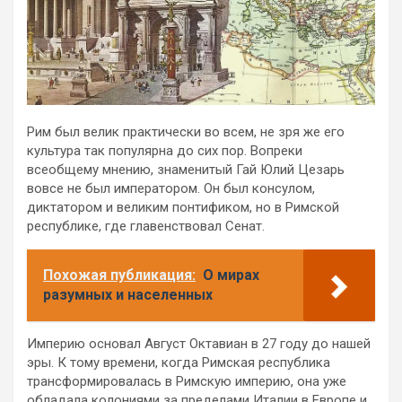
Рим был велик практически во всем, не зря же его
культура так популярна до сих пор. Вопреки
всеобщему мнению, знаменитый Гай Юлий Цезарь
вовсе не был императором. Он был консулом,
диктатором и великим понтификом, но в Римской
республике, где главенствовал Сенат.
Похожая публикация:
О мирах
разумных и населенных
Империю основал Август Октавиан в 27 году до нашей
эры. К тому времени, когда Римская республика
трансформировалась в Римскую империю, она уже
обладала колониями за пределами Италии в Европе и