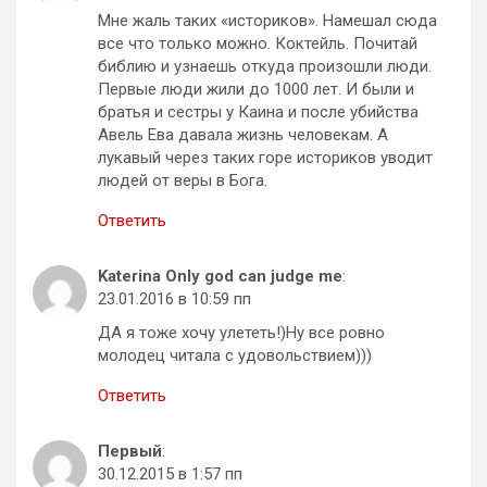
Мне жаль таких «историков». Намешал сюда
все что только можно. Коктейль. Почитай
библию и узнаешь откуда произошли люди.
Первые люди жили до 1000 лет. И были и
братья и сестры у Каина и после убийства
Авель Ева давала жизнь человекам. А
лукавый через таких горе историков уводит
людей от веры в Бога.
Ответить
Katerina Only god can judge me
:
23.01.2016 в 10:59 пп
ДА я тоже хочу улететь!)Ну все ровно
молодец читала с удовольствием)))
Ответить
Первый
:
30.12.2015 в 1:57 пп