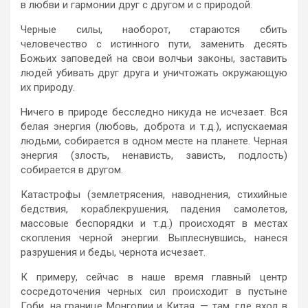
в любви и гармонии друг с другом и с природой.
Черные силы, наоборот, стараются сбить
человечество с истинного пути, заменить десять
Божьих заповедей на свои волчьи законы, заставить
людей убивать друг друга и уничтожать окружающую
их природу.
Ничего в природе бесследно никуда не исчезает. Вся
белая энергия (любовь, доброта и т.д.), испускаемая
людьми, собирается в одном месте на планете. Черная
энергия (злость, ненависть, зависть, подлость)
собирается в другом.
Катастрофы (землетрясения, наводнения, стихийные
бедствия, кораблекрушения, падения самолетов,
массовые беспорядки и т.д.) происходят в местах
скопления черной энергии. Выплеснувшись, нанеся
разрушения и беды, чернота исчезает.
К примеру, сейчас в наше время главный центр
сосредоточения черных сил происходит в пустыне
Гоби, на границе Монголии и Китая, — там, где вход в