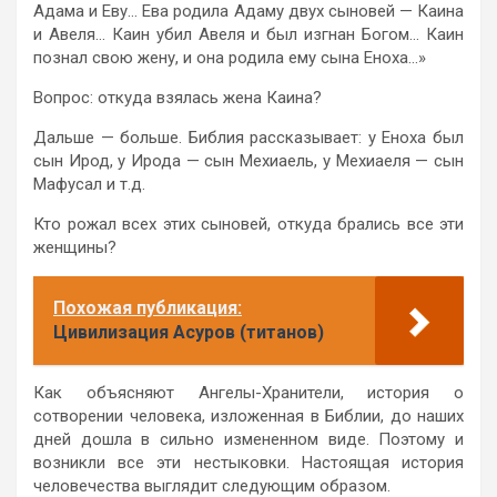
Адама и Еву… Ева родила Адаму двух сыновей — Каина
и Авеля… Каин убил Авеля и был изгнан Богом… Каин
познал свою жену, и она родила ему сына Еноха…»
Вопрос: откуда взялась жена Каина?
Дальше — больше. Библия рассказывает: у Еноха был
сын Ирод, у Ирода — сын Мехиаель, у Мехиаеля — сын
Мафусал и т.д.
Кто рожал всех этих сыновей, откуда брались все эти
женщины?
Похожая публикация:
Цивилизация Асуров (титанов)
Как объясняют Ангелы-Хранители, история о
сотворении человека, изложенная в Библии, до наших
дней дошла в сильно измененном виде. Поэтому и
возникли все эти нестыковки. Настоящая история
человечества выглядит следующим образом.