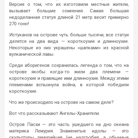
Версия о том, что их изготовили местные жители,
вызывает большие сомнения. Самая большая
недоделанная статуя длиной 21 метр весит примерно
270 тонн!
Истуканов на острове чуть больше тысячи, все статуи
делятся на два вида — короткоухие и длинноухие.
Некоторые из них украшены «шапками» из красной
вулканической лавы.
Среди аборигенов сохранилась легенда о том, что на
острове якобы когда-то жили два племени —
короткоухие и правящие ими длинноухие. Между этими
племенами вспыхнула война, в которой победили
короткоухие.
Что же происходило на острове на самом деле?
Вот что рассказывают Ангелы-Хранители.
Остров Пасхи — это часть ушедшего на дно океана
материка Лемурия. Знаменитые идолы — это
скульптуры лемурийцев (не надгробия, а обычные