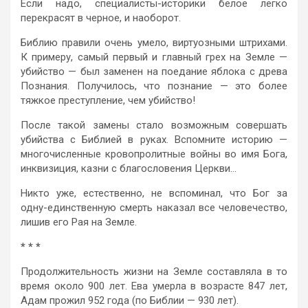
Если надо, специалисты-историки белое легко
перекрасят в черное, и наоборот.
Библию правили очень умело, виртуозными штрихами.
К примеру, самый первый и главный грех на Земле —
убийство — был заменен на поедание яблока с древа
Познания. Получилось, что познание — это более
тяжкое преступление, чем убийство!
После такой замены стало возможным совершать
убийства с Библией в руках. Вспомните историю —
многочисленные кровопролитные войны во имя Бога,
инквизиция, казни с благословения Церкви…
Никто уже, естественно, не вспоминал, что Бог за
одну-единственную смерть наказал все человечество,
лишив его Рая на Земле.
* * *
Продолжительность жизни на Земле составляла в то
время около 900 лет. Ева умерла в возрасте 847 лет,
Адам прожил 952 года (по Библии — 930 лет).