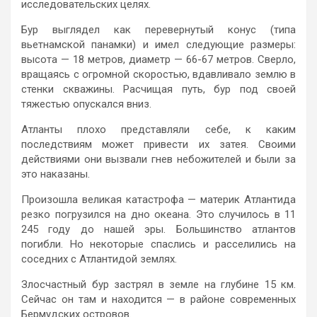
исследовательских целях.
Бур выглядел как перевернутый конус (типа
вьетнамской панамки) и имел следующие размеры:
высота — 18 метров, диаметр — 66-67 метров. Сверло,
вращаясь с огромной скоростью, вдавливало землю в
стенки скважины. Расчищая путь, бур под своей
тяжестью опускался вниз.
Атланты плохо представляли себе, к каким
последствиям может привести их затея. Своими
действиями они вызвали гнев небожителей и были за
это наказаны.
Произошла великая катастрофа — материк Атлантида
резко погрузился на дно океана. Это случилось в 11
245 году до нашей эры. Большинство атлантов
погибли. Но некоторые спаслись и расселились на
соседних с Атлантидой землях.
Злосчастный бур застрял в земле на глубине 15 км.
Сейчас он там и находится — в районе современных
Бермудских островов.