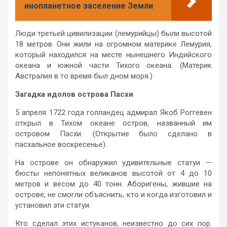
инопланетное заселение Земли
Люди третьей цивилизации (лемурийцы) были высотой
18 метров. Они жили на огромном материке Лемурия,
который находился на месте нынешнего Индийского
океана и южной части Тихого океана. (Материк
Австралия в то время был дном моря.)
Загадка идолов острова Пасхи
5 апреля 1722 года голландец адмирал Якоб Роггевен
открыл в Тихом океане остров, названный им
островом Пасхи. (Открытие было сделано в
пасхальное воскресенье).
На острове он обнаружил удивительные статуи —
бюсты непонятных великанов высотой от 4 до 10
метров и весом до 40 тонн. Аборигены, жившие на
острове, не смогли объяснить, кто и когда изготовил и
установил эти статуи.
Кто сделал этих истуканов, неизвестно до сих пор.