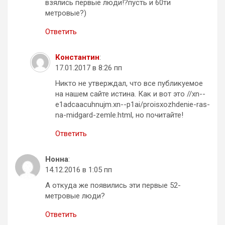
взялись первые люди!?пусть и 60ти
метровые?)
Ответить
Константин
:
17.01.2017 в 8:26 пп
Никто не утверждал, что все публикуемое
на нашем сайте истина. Как и вот это //xn--
e1adcaacuhnujm.xn--p1ai/proisxozhdenie-ras-
na-midgard-zemle.html, но почитайте!
Ответить
Нонна
:
14.12.2016 в 1:05 пп
А откуда же появились эти первые 52-
метровые люди?
Ответить