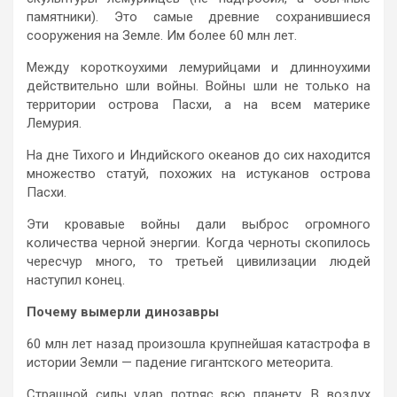
памятники). Это самые древние сохранившиеся
сооружения на Земле. Им более 60 млн лет.
Между короткоухими лемурийцами и длинноухими
действительно шли войны. Войны шли не только на
территории острова Пасхи, а на всем материке
Лемурия.
На дне Тихого и Индийского океанов до сих находится
множество статуй, похожих на истуканов острова
Пасхи.
Эти кровавые войны дали выброс огромного
количества черной энергии. Когда черноты скопилось
чересчур много, то третьей цивилизации людей
наступил конец.
Почему вымерли динозавры
60 млн лет назад произошла крупнейшая катастрофа в
истории Земли — падение гигантского метеорита.
Страшной силы удар потряс всю планету. В воздух