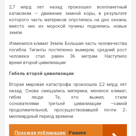
2,7 млрд лет назад произошел всепланетный
катаклизм — движение земной коры, в результате
которого часть материков опустилась на дно океана,
вместо них из морской пучины поднялись новые
земли.
Изменился климат Земли. Большая часть человечества
погибла. Гиганты постепенно вымерли, средний рост
человека стал равен 36 метрам. Наступило
время
второй цивилизации.
Гибель второй цивилизации
Вторая мировая катастрофа произошла 2,2 млрд лет
назад. Снова смещались материки, менялся климат,
гибли люди. Те, кто выжил, стали
основателями
третьей цивилизации
—
самой
продолжительной, просуществовавшей почти 2-
миллиардный период времени.
Похожая публикация:
Раннее