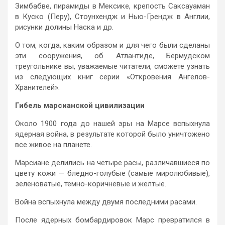
Зимбабве, пирамиды в Мексике, крепость Саксауаман
в Куско (Перу), Стоунхендж и Нью-Грендж в Англии,
рисунки долины Наска и др.
О том, когда, каким образом и для чего были сделаны
эти сооружения, об Атлантиде, Бермудском
треугольнике вы, уважаемые читатели, сможете узнать
из следующих книг серии «Откровения Ангелов-
Хранителей».
Гибель марсианской цивилизации
Около 1900 года до нашей эры на Марсе вспыхнула
ядерная война, в результате которой было уничтожено
все живое на планете.
Марсиане делились на четыре расы, различавшиеся по
цвету кожи — бледно-голубые (самые миролюбивые),
зеленоватые, темно-коричневые и желтые.
Война вспыхнула между двумя последними расами.
После ядерных бомбардировок Марс превратился в