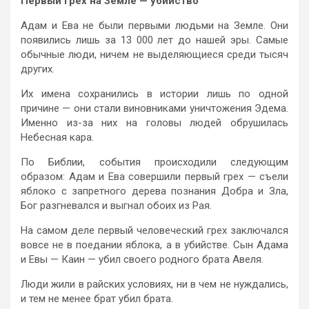
Первый грех на Земле — убийство
Адам и Ева не были первыми людьми на Земле. Они
появились лишь за 13 000 лет до нашей эры. Самые
обычные люди, ничем не выделяющиеся среди тысяч
других.
Их имена сохранились в истории лишь по одной
причине — они стали виновниками уничтожения Эдема.
Именно из-за них на головы людей обрушилась
Небесная кара.
По Библии, события происходили следующим
образом: Адам и Ева совершили первый грех — съели
яблоко с запретного дерева познания Добра и Зла,
Бог разгневался и выгнал обоих из Рая.
На самом деле первый человеческий грех заключался
вовсе не в поедании яблока, а в убийстве. Сын Адама
и Евы — Каин — убил своего родного брата Авеля.
Люди жили в райских условиях, ни в чем не нуждались,
и тем не менее брат убил брата.