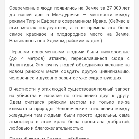
Современные люди появились на Земле за 27 000 лет
до нашей эры в Междуречье — местности между
реками Тигр и Евфрат в современном Ираке. (Сейчас в
этих местах полупустыня, а в те времена это было
самое красивое и плодородное место на Земле.
Называлось оно Эдемом, райским садом.)
Первыми современными людьми были низкорослые
(до 4 метров) атланты, переселившиеся сюда с
Атлантиды. Эту группу людей объединяло желание на
новом райском месте создать другую цивилизацию,
человечнее и духовно развитее уже существующих.
В частности, у этих людей существовал полный запрет
на убийства и насилие по отношению друг к другу.
Эдем считался райским местом не только из-за
климата и природы. Человеческие отношения между
живущими там людьми были просто идеальны, сама
атмосфера в этом краю была пропитана добротой,
любовью и благожелательностью.