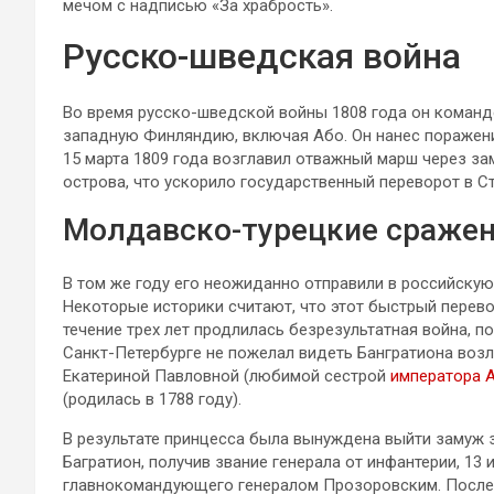
мечом с надписью «За храбрость».
Русско-шведская война
Во время русско-шведской войны 1808 года он команд
западную Финляндию, включая Або. Он нанес поражени
15 марта 1809 года возглавил отважный марш через за
острова, что ускорило государственный переворот в С
Молдавско-турецкие сраже
В том же году его неожиданно отправили в российску
Некоторые историки считают, что этот быстрый перев
течение трех лет продлилась безрезультатная война, п
Санкт-Петербурге не пожелал видеть Бангратиона возл
Екатериной Павловной (любимой сестрой
императора А
(родилась в 1788 году).
В результате принцесса была вынуждена выйти замуж з
Багратион, получив звание генерала от инфантерии, 13
главнокомандующего генералом Прозоровским. После с