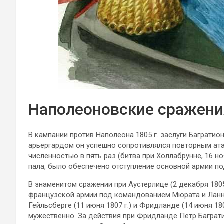
Наполеоновские сражени
В кампании против Наполеона 1805 г. заслуги Баграти
арьергардом он успешно сопротивлялся повторным ата
численностью в пять раз (битва при Холлабрунне, 16 но
пала, было обеспечено отступление основной армии п
В знаменитом сражении при Аустерлице (2 декабря 1805
французской армии под командованием Мюрата и Ланна. 
Гейльсберге (11 июня 1807 г.) и Фридланде (14 июня 18
мужественно. За действия при Фридланде Петр Багра