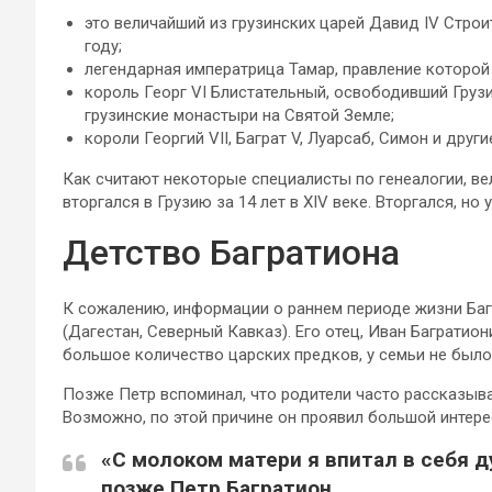
это величайший из грузинских царей Давид IV Стро
году;
легендарная императрица Тамар, правление которой
король Георг VI Блистательный, освободивший Груз
грузинские монастыри на Святой Земле;
короли Георгий VII, Баграт V, Луарсаб, Симон и други
Как считают некоторые специалисты по генеалогии, ве
вторгался в Грузию за 14 лет в XIV веке. Вторгался, но
Детство Багратиона
К сожалению, информации о раннем периоде жизни Багр
(Дагестан, Северный Кавказ). Его отец, Иван Багратион
большое количество царских предков, у семьи не было 
Позже Петр вспоминал, что родители часто рассказывал
Возможно, по этой причине он проявил большой интере
«С молоком матери я впитал в себя д
позже Петр Багратион.