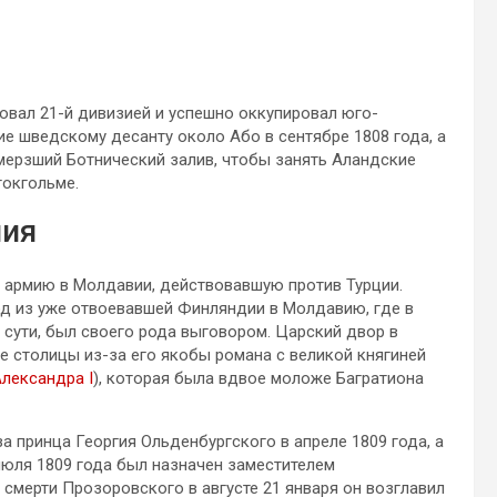
овал 21-й дивизией и успешно оккупировал юго-
е шведскому десанту около Або в сентябре 1808 года, а
мерзший Ботнический залив, чтобы занять Аландские
токгольме.
ния
ю армию в Молдавии, действовавшую против Турции.
од из уже отвоевавшей Финляндии в Молдавию, где в
о сути, был своего рода выговором. Царский двор в
е столицы из-за его якобы романа с великой княгиней
лександра I
), которая была вдвое моложе Багратиона
а принца Георгия Ольденбургского в апреле 1809 года, а
 июля 1809 года был назначен заместителем
мерти Прозоровского в августе 21 января он возглавил