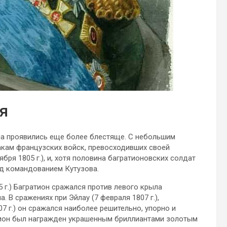
я
она проявились еще более блестяще. С небольшим
кам французских войск, превосходивших своей
ября 1805 г.), и, хотя половина багратионовских солдат
од командованием Кутузова.
 г.) Багратион сражался против левого крыла
В сражениях при Эйлау (7 февраля 1807 г.),
07 г.) он сражался наиболее решительно, упорно и
тион был награжден украшенным бриллиантами золотым