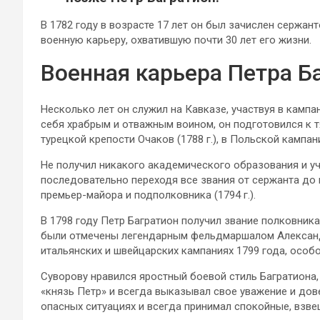
В 1782 году в возрасте 17 лет он был зачислен сержан
военную карьеру, охватившую почти 30 лет его жизни.
Военная карьера Петра Б
Несколько лет он служил на Кавказе, участвуя в кампан
себя храбрым и отважным воином, он подготовился к т
турецкой крепости Очаков (1788 г.), в Польской кампани
Не получил никакого академического образования и уч
последовательно переходя все звания от сержанта до ка
премьер-майора и подполковника (1794 г.).
В 1798 году Петр Багратион получил звание полковника
были отмечены легендарным фельдмаршалом Александ
итальянских и швейцарских кампаниях 1799 года, особ
Суворову нравился яростный боевой стиль Багратиона
«князь Петр» и всегда выказывал свое уважение и дов
опасных ситуациях и всегда принимал спокойные, взв