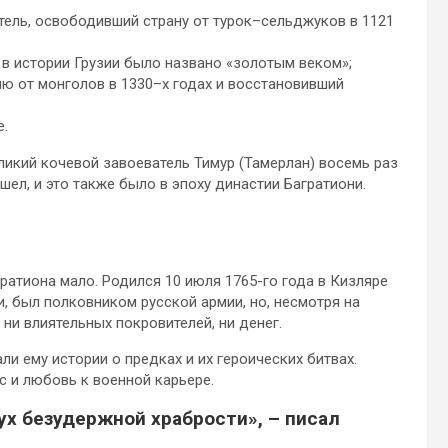
итель, освободивший страну от турок–сельджуков в 1121
 в истории Грузии было названо «золотым веком»;
ию от монголов в 1330–х годах и восстановивший
е.
ликий кочевой завоеватель Тимур (Тамерлан) восемь раз
 ушел, и это также было в эпоху династии Багратиони.
атиона мало. Родился 10 июля 1765-го года в Кизляре
и, был полковником русской армии, но, несмотря на
ни влиятельных покровителей, ни денег.
и ему истории о предках и их героических битвах.
с и любовь к военной карьере.
ух безудержной храбрости», – писал