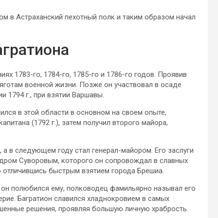
том в Астраханский пехотный полк и таким образом начал
агратиона
иях 1783-го, 1784-го, 1785-го и 1786-го годов. Проявив
яготам военной жизни. Позже он участвовал в осаде
и 1794 г., при взятии Варшавы.
ился в этой области в основном на своем опыте,
питана (1792 г.), затем получил второго майора,
, а в следующем году стал генерал-майором. Его заслуги
ром Суворовым, которого он сопровождал в славных
о отличившись быстрым взятием города Брешиа.
, он полюбился ему, полководец фамильярно называл его
ерие. Багратион славился хладнокровием в самых
ешенные решения, проявляя большую личную храбрость.