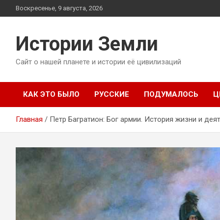
Перейти
Воскресенье, 9 августа, 2026
к
содержимому
Истории Земли
Сайт о нашей планете и истории её цивилизаций
КАК ЭТО БЫЛО
РУССКИЕ
ПОДУМАЛОСЬ
Ц
Главная
Петр Багратион: Бог армии. История жизни и дея