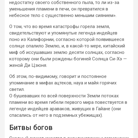
недостатку своего собственного пыла, то ли из-за
уменьшения пламени в печи, он превратился в
небесное тело с существенно меньшим сиянием».
О том, что во время катастрофы горела земля,
свидетельствуют и упомянутые легенда индейцев
поно из Калифорнии, согласно которой появившееся
солнце опалило Землю, и, в какой-то мере, китайский
миф об иссушавших землю десяти солнцах, согласно
которому они были рождены богиней Солнца Си-Хэ —
женой Ди Цзюня.
Об этом, по-видимому, говорит и постоянное
упоминание в мифах ацтеков, науа и майя горячих
светил.
О бушевавших по всей поверхности Земли потоках
пламени во время гибели первого мира повествуется в
легенде индейцев араваков, живущих в Гайане (они
спасались от него в подземных убежищах).
Битвы богов