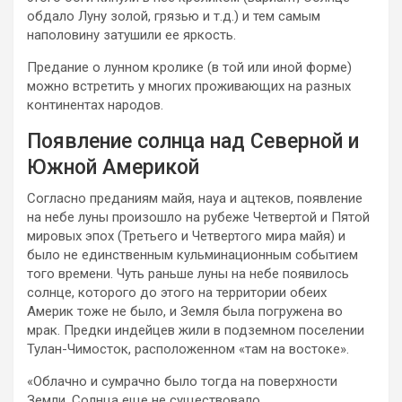
обдало Луну золой, грязью и т.д.) и тем самым
наполовину затушили ее яркость.
Предание о лунном кролике (в той или иной форме)
можно встретить у многих проживающих на разных
континентах народов.
Появление солнца над Северной и
Южной Америкой
Согласно преданиям майя, науа и ацтеков, появление
на небе луны произошло на рубеже Четвертой и Пятой
мировых эпох (Третьего и Четвертого мира майя) и
было не единственным кульминационным событием
того времени. Чуть раньше луны на небе появилось
солнце, которого до этого на территории обеих
Америк тоже не было, и Земля была погружена во
мрак. Предки индейцев жили в подземном поселении
Тулан-Чимосток, расположенном «там на востоке».
«Облачно и сумрачно было тогда на поверхности
Земли. Солнца еще не существовало…