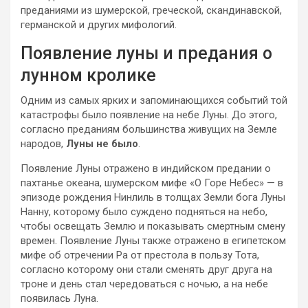
преданиями из шумерской, греческой, скандинавской,
германской и других мифологий.
Появление луны и предания о
лунном кролике
Одним из самых ярких и запоминающихся событий той
катастрофы было появление на небе Луны. До этого,
согласно преданиям большинства живущих на Земле
народов,
Луны не было
.
Появление Луны отражено в индийском предании о
пахтанье океана, шумерском мифе «О Горе Небес» — в
эпизоде рождения Нинлиль в толщах Земли бога Луны
Нанну, которому было суждено подняться на небо,
чтобы освещать Землю и показывать смертным смену
времен. Появление Луны также отражено в египетском
мифе об отречении Ра от престола в пользу Тота,
согласно которому они стали сменять друг друга на
троне и день стал чередоваться с ночью, а на небе
появилась Луна.