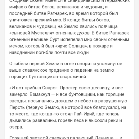
Сходный сюжет имеется в скандинавских и германских
мифах о битве богов, великанов и чудовищ и
последней битве Рагнарек, во время которой был
уничтожен прежний мир. В конце битвы богов,
великанов и чудовищ на Землю явились полчища
«сыновей Муспелля» огненных духов. В битве Рагнарек
огненный великан Сурт испепелил мир своим огненным
мечом, который был «ярче Солнца»; в пожаре и
наводнении погибли почти все люди.
О гибели первой Земли в огне говорит и упомянутое
выше славянское предание о падении на землю
горящих бунтовщиков-сварожичей.
«И вот прибыл Сварог. Простер свою десницу, и все
замерло. Взмахнул — и все бунтовщики, как горящие
звезды, посыпались дождем с небес на разрушенную
Персть (первую Землю, в которой все благоухало), на
то место, где когда-то стоял Рай-Ирий, где теперь
дымились развалины, горели леса и высохли реки и
озера.
Горящей звездой сверкнул падающий Денница — и