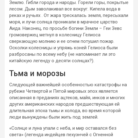
Землю. Гибли города и народы. Горели горы, покрытые
лесом. Дым заволакивал все вокруг. Кипела вода в
реках и ручьях . От жара трескалась земля, пересыхали
моря, и лучи солнца проникали в мрачное царство
Аида. Наконец, по просьбе богини Земли – Геи Зевс
громовержец метнул в колесницу Гелиоса
сверкающую молнию и ее огнем потушил пожар.
Осколки колесницы и упряжь коней Гелиоса были
разбросаны по всему небу (не напоминает ли это
китайскую легенду о десяти солнцах?).
Тьма и морозы
Следующей важнейшей особенностью катастрофы на
рубеже Четвертой и Пятой мировых эпох является
описанная в преданиях ацтеков, майя, инков и многих
других американских народов предшествующая ей
длительная эпоха тьмы и холода, во время которой
люди вынуждены были жить под землей.
«Солнце и луна упали с неба, и мир оставался без
света» (легенда индейцев пехуэнчей с Огненной