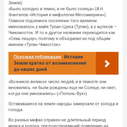
Земли).
«Было холодно и темно, и не было солнца» (А.Н.
Фанталов «История и мифология Месоамерики»).
Главное подземное поселение того времени
именовалось у майя Тулан-Цуюа (Тулан), а у ацтеков –
Чимомосток. И то и другое название переводится как
«Семь пещер», поэтому я объединил их под общим
именем «Тулан-Чимосток».
Похожая публикация:
История
Земли кратко от возникновения
до наших дней
«Возникло великое число людей, и в темноте они
множились: не были рождены еще ни Солнце, ни свет,
когда они умножались» («Пополь-Вух»).
Остававшиеся на земле народы замерзали от холода и
голода.
Во разных мифах отражен не длительный период
мрака и холода, предшествовавший появлению на