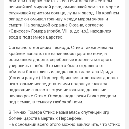
обитали на краю света. Океан считался божеством
величайшей мировой реки, омывавшей землю и море и
служившей приютом солнца, луны и звёзд. На крайнем
западе он омывал границу между миром жизни и
смерти. На западной окраине Океана, согласно
«Одиссее» Гомера (прибл. VIII в. до н.э.), находился
вход в подземное царство.
Согласно «Теогонии» Гесиода, Стикс также жила на
крайнем западе, где начиналось царство ночи, в
роскошном дворце, серебряные колонны которого
упирались в небо. Это место было отдалено от
обители богов, лишь изредка сюда залетала Ирида
(богиня радуги). Под серебряными колоннами дворца
некоторыми исследователями подразумеваются
падающие с высоты струи источника, дававшие
начало реке Стикс. Отсюда воды реки Стикс уходили
под землю, в темноту глубокой ночи.
В Гимнах Гомера Стикс называлась спутницей игр
богини царства мертвых Персефоны.
На основании всего этого можно заключить, что Стикс