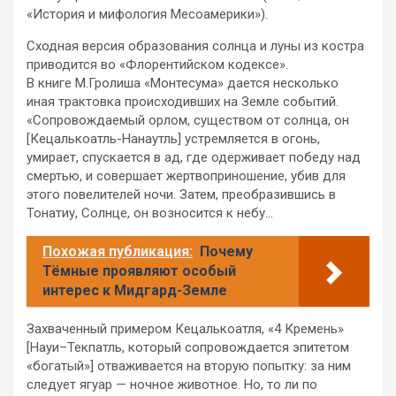
«История и мифология Месоамерики»).
Сходная версия образования солнца и луны из костра
приводится во «Флорентийском кодексе».
В книге М.Гролиша «Монтесума» дается несколько
иная трактовка происходивших на Земле событий.
«Сопровождаемый орлом, существом от солнца, он
[Кецалькоатль-Нанаутль] устремляется в огонь,
умирает, спускается в ад, где одерживает победу над
смертью, и совершает жертвоприношение, убив для
этого повелителей ночи. Затем, преобразившись в
Тонатиу, Солнце, он возносится к небу…
Похожая публикация:
Почему
Тёмные проявляют особый
интерес к Мидгард-Земле
Захваченный примером Кецалькоатля, «4 Кремень»
[Науи–Текпатль, который сопровождается эпитетом
«богатый»] отваживается на вторую попытку: за ним
следует ягуар — ночное животное. Но, то ли по