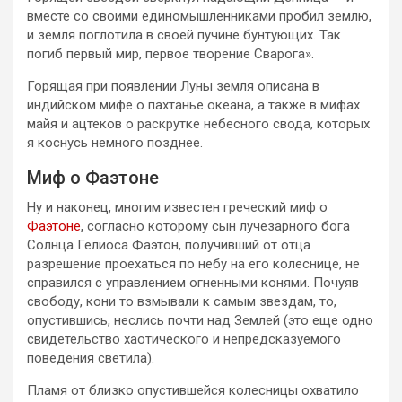
вместе со своими единомышленниками пробил землю,
и земля поглотила в своей пучине бунтующих. Так
погиб первый мир, первое творение Сварога».
Горящая при появлении Луны земля описана в
индийском мифе о пахтанье океана, а также в мифах
майя и ацтеков о раскрутке небесного свода, которых
я коснусь немного позднее.
Миф о Фаэтоне
Ну и наконец, многим известен греческий миф о
Фаэтоне
, согласно которому сын лучезарного бога
Солнца Гелиоса Фаэтон, получивший от отца
разрешение проехаться по небу на его колеснице, не
справился с управлением огненными конями. Почуяв
свободу, кони то взмывали к самым звездам, то,
опустившись, неслись почти над Землей (это еще одно
свидетельство хаотического и непредсказуемого
поведения светила).
Пламя от близко опустившейся колесницы охватило