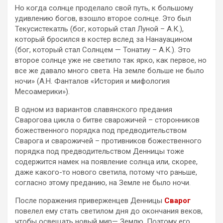
Но когда солнце проделало свой путь, к большому
удивлению богов, взошло второе солнце. Это был
Текусистекатль (бог, который стал Луной – А.К.),
который бросился в костер вслед за Нанауацином
(бог, который стал Солнцем — Тонатиу – А.К.). Это
второе солнце уже не светило так ярко, как первое, но
все же давало много света. На земле больше не было
ночи» (А.Н. Фанталов «История и мифология
Месоамерики»).
В одном из вариантов славянского предания
Сварогова цикла о битве сварожичей – сторонников
божественного порядка под предводительством
Сварога и сварожичей – противников божественного
порядка под предводительством Денницы тоже
содержится намек на появление солнца или, скорее,
даже какого-то нового светила, потому что раньше,
согласно этому преданию, на Земле не было ночи.
После поражения приверженцев Денницы
Сварог
повелел ему стать светилом дня до окончания веков,
чтобы освещать новый мир— Землю. Поэтому его