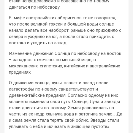
стали непредсказуемо и совершенно по-новому
двигаться по небосводу.
В мифе австралийских аборигенов тоже говорится,
что после великой тряски и большой воды солнце
начало делать все наоборот: раньше оно приходило с
севера и уходило на юг, а после стало приходить с
востока и уходить на запад.
Изменение движения Солнца по небосводу на восток
– западное отмечено, по меньшей мере, в
мексиканских, египетских, китайских и австралийских
преданиях.
О движении солнца, луны, планет и звезд после
катастрофы по-новому свидетельствуют и
древнекитайские предания. Согласно одному из них
«планеты изменили свой путь. Солнце, Луна и звезды
стали двигаться по-новому. Земля развалилась на
части, из ее недр хлынула вода и затопила землю… Да
и сама земля стала терять свой облик. Звезды стали
уплывать с неба и исчезать в зияющей пустоте».