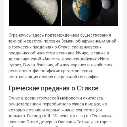
Ограничусь здесь подтверждением существования
темной и светлой половин Земли, обнаруженным мной
в греческих преданиях о Стикс, скандинавских
преданиях об инеистом великане Имире, а также в
древнеиранской «Авесте», древнеиндийских «Йоге-
сутре», Вьяса-бхашья», «Вишну-пуране» и джайнских
религиозно-философских представлениях,
составляющих основу сакральной географии.
Греческие предания о Стиксе
Стикс в древнегреческой мифологии считалась
олицетворением первобытного ужаса и мрака, из
которых возникли первые живые существа (см.
дальше). Гесиод (VIII—VII века до н. э.) в «Теогонии»
называл Стикс дочерью Океана и Тефиды, которые