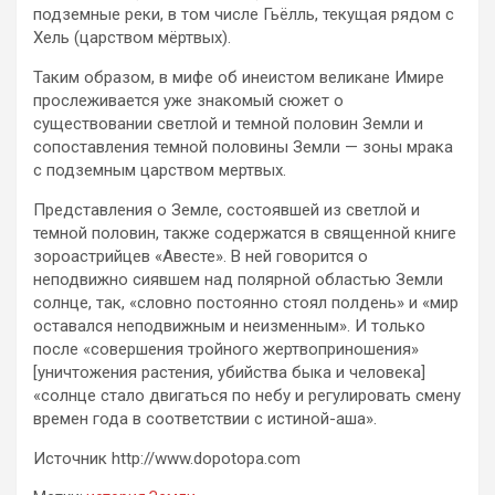
подземные реки, в том числе Гьёлль, текущая рядом с
Хель (царством мёртвых).
Таким образом, в мифе об инеистом великане Имире
прослеживается уже знакомый сюжет о
существовании светлой и темной половин Земли и
сопоставления темной половины Земли — зоны мрака
с подземным царством мертвых.
Представления о Земле, состоявшей из светлой и
темной половин, также содержатся в священной книге
зороастрийцев «Авесте». В ней говорится о
неподвижно сиявшем над полярной областью Земли
солнце, так, «словно постоянно стоял полдень» и «мир
оставался неподвижным и неизменным». И только
после «совершения тройного жертвоприношения»
[уничтожения растения, убийства быка и человека]
«солнце стало двигаться по небу и регулировать смену
времен года в соответствии с истиной-аша».
Источник http://www.dopotopa.com