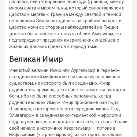
являлась олицетворением перехода (границы) между
миром света и миром тьмы, который сопоставлялся с
царством мертвых. Граница между светлой и темной
половинами Земли находилась на крайнем западе, и
царство ночи со стороны наблюдателей из Греции
должно было соответствовать обеим Америкам, что
подтверждают предания американских индейцев о
жизни их далеких предков в период тьмы.
Великан Имир
Инеистый великан Имир или Аургельмир в германо-
скандинавской мифологии считался первым живым
существом, из которого был создан мир. Имир
родился «во времена, о которых не знают ни люди, ни
боги, ибо не было способных запомнить, когда
родился великан Имир». Имир произошёл изо льда
Эливагара, в котором теплота зародила жизнь. Под
Эливагаром в скандинавско-германской мифологии
подразумеваются двенадцать потоков, которые брали
своё начало в источнике Хвергельмир — потоке в
Нифльхейме («стране мрака»), из которого вытекали