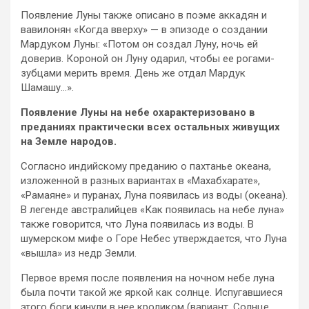
Появление Луны также описано в поэме аккадян и
вавилонян «Когда вверху» — в эпизоде о создании
Мардуком Луны: «Потом он создал Луну, ночь ей
доверив. Короной он Луну одарил, чтобы ее рогами-
зубцами мерить время. День же отдал Мардук
Шамашу…».
Появление Луны на небе охарактеризовано в
преданиях практически всех остальных живущих
на Земле народов.
Согласно индийскому преданию о пахтанье океана,
изложенной в разных вариантах в «Махабхарате»,
«Рамаяне» и пуранах, Луна появилась из воды (океана).
В легенде австралийцев «Как появилась на небе луна»
также говорится, что Луна появилась из воды. В
шумерском мифе о Горе Небес утверждается, что Луна
«вышла» из недр Земли.
Первое время после появления на ночном небе луна
была почти такой же яркой как солнце. Испугавшиеся
этого боги кинули в нее кроликом (вариант, Солнце