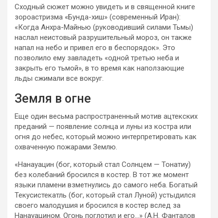
Сходный сюжет можно увидеть и в священной книге
зороастризма «Бунда-хиш» (современный Иран):
«Когда Анхра-Майнью (руководивший силами Тьмы)
наслал неистовый разрушительный мороз, он также
напал на небо и привел его в беспорядок». Это
позволило ему завладеть «одной третью неба и
закрыть его тьмой», в то время как наползающие
льды сжимали все вокруг.
Земля в огне
Еще один весьма распространенный мотив ацтекских
преданий — появление солнца и луны из костра или
огня до небес, который можно интерпретировать как
охваченную пожарами Землю.
«Нанауацин (бог, который стал Солнцем — Тонатиу)
без колебаний бросился в костер. В тот же момент
языки пламени взметнулись до самого неба. Богатый
Текусистекатль (бог, который стал Луной) устыдился
своего малодушия и бросился в костер вслед за
Нанауацином. Огонь поглотил и его…» (А.Н. Фанталов