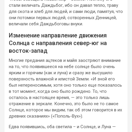
стали величать Даждьбог, ибо он давал тепло, траву
для скота и хлеб для людей, и сами люди, памятуя, что
они потомки первых людей, сотворенных Денницей,
величали себя Даждьбоговы внуки.
Изменение направление движения
Солнца с направления север-юг на
восток-запад
Многие предания ацтеков и майя заостряют внимание
на то, что появившееся на небе солнце было очень
ярким и горячим (как и луна) и сразу же высушило
поверхность влажной и илистой Земли. «И зной его
был непереносимым, хотя оно только еще показалось
в тот момент, когда оно было рождено. То, что
осталось в настоящее время, — это только лишь
отражение в зеркале. Конечно, это было не то самое
Солнце, которое мы видим; так об этом говорится в их
древних сказаниях» («Пополь-Вух»).
Едва появившись, оба светила – и Солнце, и Луна —