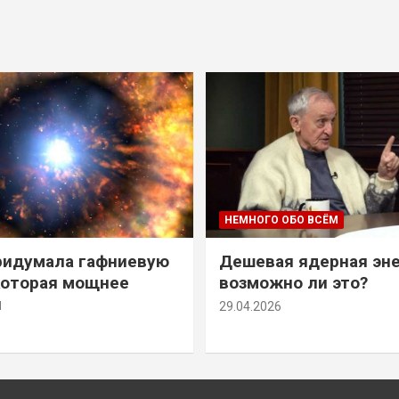
НЕМНОГО ОБО ВСЁМ
ридумала гафниевую
Дешевая ядерная эн
которая мощнее
возможно ли это?
й
29.04.2026