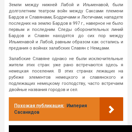
Земли между нижней Лабой и Ильменавой, были
долголетним театром войн между Саксами племени
Бардов и Славянами, Бодричами и Лютичами; нападете
последних на землю Бардов в 997 г., наверное не было
первым и последним. Следы оборонительных линий
Бардов и Славян находятся до сих пор между
Ильменавой и Лабой, равным образом как остались и
предания о войнах залабских Славян с Немцами.
Залабские Славяне однако не были исключительные
жители этих стран: уже рано встречаются здесь я
немецкая поселения. В этих странах лежащих на
рубеже элементов немецкого и славянского и
подлежащих немецкому господству, часто встречаем
двойные названия городов и сел.
Похожая публикация:
Империя
Сасанидов