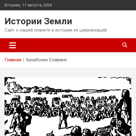
Перейти
Вторник, 11 августа, 2026
к
содержимому
Истории Земли
Сайт о нашей планете и истории её цивилизаций
Главная
Залабские Славяне