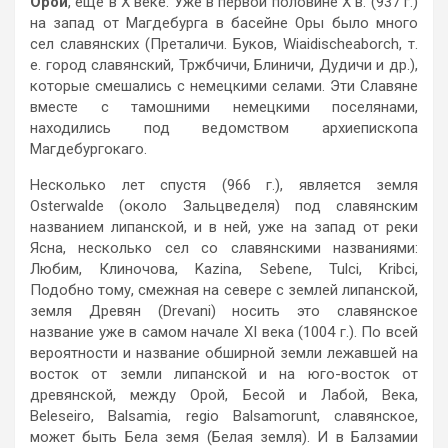
Орой
, еще в X веке. Уже в первой половине X в. (937 г.)
на запад от Магдебурга в басейне Оры было много
сел славянских (Преталичи. Буков, Wiaidischeaborch, т.
е. город славянский, Тржбчичи, Блиничи, Дудичи и др.),
которые смешались с немецкими селами. Эти Славяне
вместе с тамошними немецкими поселянами,
находились под ведомством apxиeпископа
Магдебургокаго.
Несколько лет спустя (966 г.), является земля
Osterwalde (около Зальцведеля) под славянским
названием липанской, и в ней, уже на запад от реки
Ясна, несколько сел со славянскими названиями:
Любим, Клиночова, Kazina, Sebene, Tulci, Kribci,
Подобно тому, смежная на ceвepе с землей липанской,
земля Древян (Drevani) носить это славянское
название уже в самом начале XI века (1004 г.). По всей
вероятности и название обширной земли лежавшей на
восток от земли липанской и на юго-восток от
древянской, между Орой, Бесой и Лабой, Века,
Beleseiro, Balsamia, regio Balsamorunt, славянское,
может быть Бела земя (Белая земля). И в Балзамии