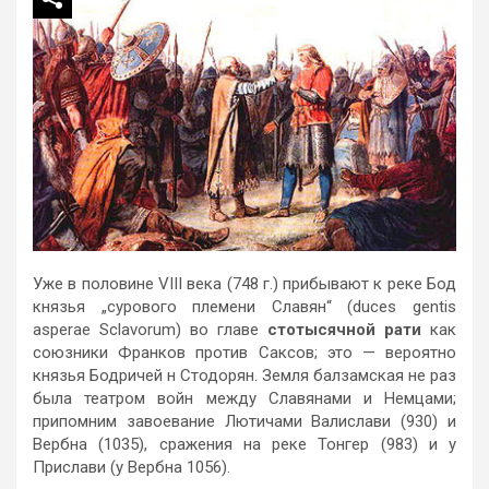
Уже в половине VIII века (748 г.) прибывают к реке Бод
князья „сурового племени Славян“ (duces gentis
asperae Sclavorum) во главе
стотысячной рати
как
союзники Франков против Саксов; это — вероятно
князья Бодричей н Стодорян. Земля балзамская не раз
была театром войн между Славянами и Немцами;
припомним завоевание Лютичами Валислави (930) и
Вербна (1035), сражения на реке Тонгер (983) и у
Прислави (у Вербна 1056).