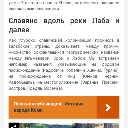
уже в X веке и в начала XI века, встречаем селения со
славянскими названиями.
Славяне вдоль реки Лаба и
далее
Как глубоко славянская колонизация проникла в
залабские страны, доказывает, между прочим,
множество сохранявшихся географических названий
между Ильмевавой, Орой и Лабой. Мы встречаем
например названия указывающие на родовое
происхождение (Радобичи, Кобеличи, Хиничи, Турячи),
на происхождение от лиц (Кленов, Чернин,
Радомышль), на местоположение (Заречье, Пресеки,
Востров, Предль, Восечье).
Похожая публикация:
История
народа Коми