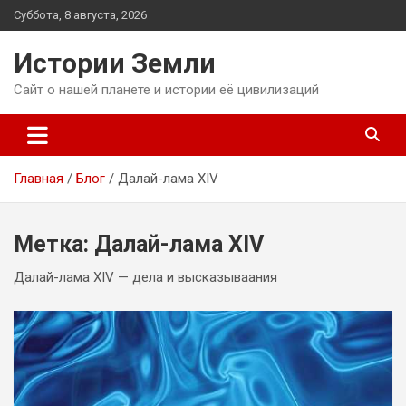
Перейти
Суббота, 8 августа, 2026
к
содержимому
Истории Земли
Сайт о нашей планете и истории её цивилизаций
Главная
Блог
Далай-лама XIV
Метка:
Далай-лама XIV
Далай-лама XIV — дела и высказываания