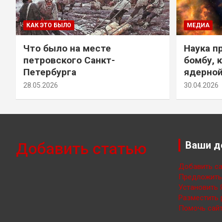
КАК ЭТО БЫЛО
МЕДИА
Что было на месте
Наука п
петровского Санкт-
бомбу, 
Петербурга
ядерно
28.05.2026
30.04.2026
Добавить статью
Ваши д
Добавить са
Предложить 
Установить 
Разместить 
Помочь сайт