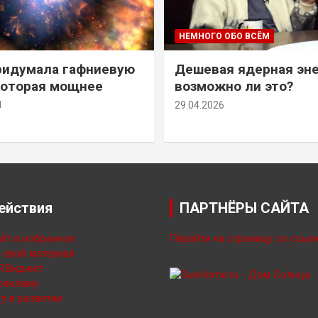
НЕМНОГО ОБО ВСЁМ
ридумала гафниевую
Дешевая ядерная эн
которая мощнее
возможно ли это?
й
29.04.2026
ействия
ПАРТНЁРЫ САЙТА
йт в избранное
Перейти на страницу со ссыл
свой материал
Я.Виджет
рекламу
у в развитии