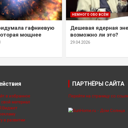
НЕМНОГО ОБО ВСЁМ
ридумала гафниевую
Дешевая ядерная эн
которая мощнее
возможно ли это?
й
29.04.2026
ействия
ПАРТНЁРЫ САЙТА
йт в избранное
Перейти на страницу со ссыл
свой материал
Я.Виджет
рекламу
у в развитии