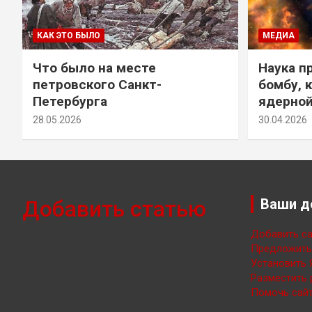
КАК ЭТО БЫЛО
МЕДИА
Что было на месте
Наука п
петровского Санкт-
бомбу, 
Петербурга
ядерно
28.05.2026
30.04.2026
Добавить статью
Ваши д
Добавить са
Предложить 
Установить 
Разместить 
Помочь сайт