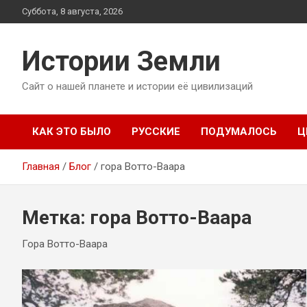
Перейти
Суббота, 8 августа, 2026
к
содержимому
Истории Земли
Сайт о нашей планете и истории её цивилизаций
КАК ЭТО БЫЛО
РУССКИЕ
ПОДУМАЛОСЬ
Ц
Главная
Блог
гора Вотто-Ваара
Метка:
гора Вотто-Ваара
Гора Вотто-Ваара