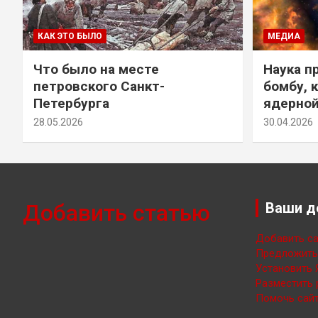
КАК ЭТО БЫЛО
МЕДИА
Что было на месте
Наука п
петровского Санкт-
бомбу, 
Петербурга
ядерно
28.05.2026
30.04.2026
Добавить статью
Ваши д
Добавить са
Предложить 
Установить 
Разместить 
Помочь сайт