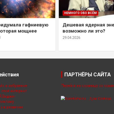
НЕМНОГО ОБО ВСЁМ
ридумала гафниевую
Дешевая ядерная эн
которая мощнее
возможно ли это?
й
29.04.2026
ействия
ПАРТНЁРЫ САЙТА
йт в избранное
Перейти на страницу со ссыл
свой материал
Я.Виджет
рекламу
у в развитии