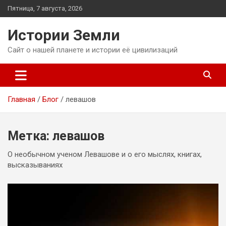
Перейти
Пятница, 7 августа, 2026
к
содержимому
Истории Земли
Сайт о нашей планете и истории её цивилизаций
Главная
Блог
левашов
Метка:
левашов
О необычном ученом Левашове и о его мыслях, книгах,
высказываниях