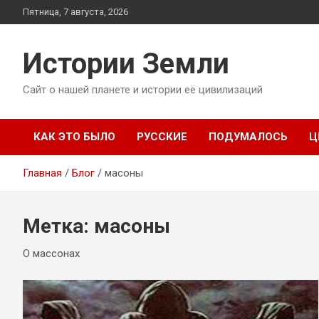
Перейти
Пятница, 7 августа, 2026
к
содержимому
Истории Земли
Сайт о нашей планете и истории её цивилизаций
КАК ЭТО БЫЛО
РУССКИЕ
ПОДУМАЛОСЬ
Ц
Главная
Блог
масоны
Метка:
масоны
О массонах