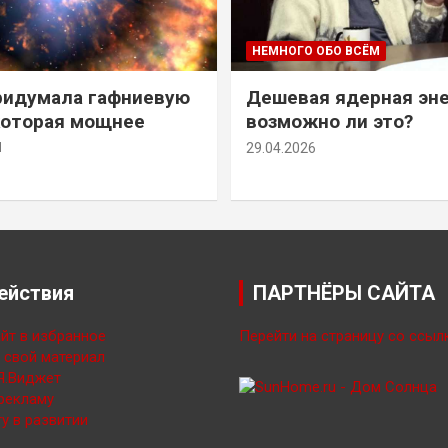
НЕМНОГО ОБО ВСЁМ
ридумала гафниевую
Дешевая ядерная эн
которая мощнее
возможно ли это?
й
29.04.2026
ействия
ПАРТНЁРЫ САЙТА
йт в избранное
Перейти на страницу со ссыл
свой материал
Я.Виджет
рекламу
у в развитии