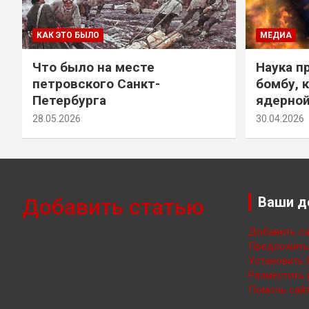
КАК ЭТО БЫЛО
МЕДИА
Что было на месте
Наука п
петровского Санкт-
бомбу, 
Петербурга
ядерно
28.05.2026
30.04.2026
Добавить статью
Ваши д
Добавить са
Предложить 
Установить 
Разместить 
Помочь сайт