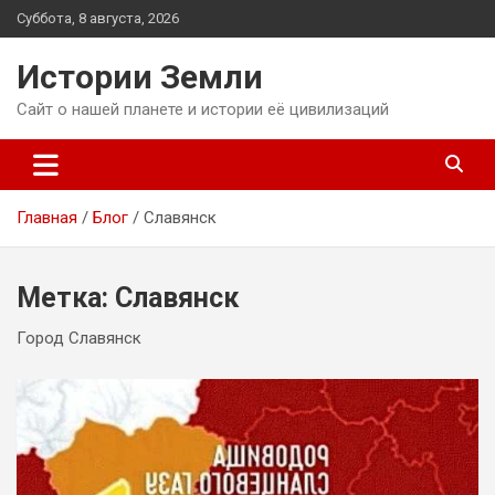
Перейти
Суббота, 8 августа, 2026
к
содержимому
Истории Земли
Сайт о нашей планете и истории её цивилизаций
Главная
Блог
Славянск
Метка:
Славянск
Город Славянск