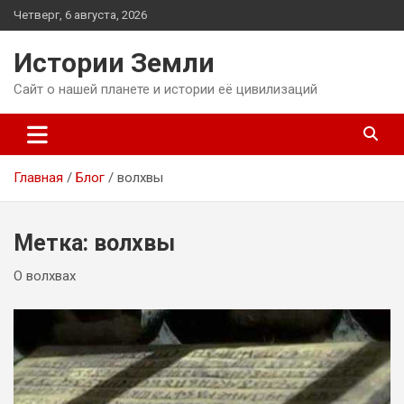
Перейти
Четверг, 6 августа, 2026
к
содержимому
Истории Земли
Сайт о нашей планете и истории её цивилизаций
Главная
Блог
волхвы
Метка:
волхвы
О волхвах