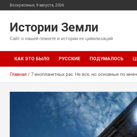
Перейти
Воскресенье, 9 августа, 2026
к
содержимому
Истории Земли
Сайт о нашей планете и истории её цивилизаций
КАК ЭТО БЫЛО
РУССКИЕ
ПОДУМАЛОСЬ
Ц
Главная
7 инопланетных рас. Не все, но основные по мн