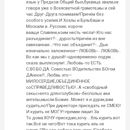
язык у Предков Общий был,буквица звали,не
говоря уже о Всеясветной грамоте,мы и сей
час Друг-Друга понимаем!Причём без
особого усилия.И Хохлы и Бульбаши и
Москали и…Русские, короче
вааще Славяне,коим несть числа!-Кто нас
разъединяет?-…дурость!причём из вне
навязанная…-Что нас объединит?-…Дык
изначально заложенное—ЛЮБОВЬ-…ЛЮБОВЬ…
Во как мы с душой!-одновременно подум…
сказа..выплеснули!…Любовь-то ЕСТЬ
С.ВО.БО.ДА. Совестью ВОдительство БОгом
ДАнное!!…Любвь это—
МИЛОСЕРДИЕ,ОБЪЕДИНЁННОЕ
соСПРАВЕДЛИВОСТЬЮ!…А «свободный
секьс»енто для»голубков»-бесполых аки
ангелы,мысли Божие…Может я и дурак,вам
судить,но!При директоре приседать не СМЕЮ!
И курить не МОГУ!-премии лишит.За
То дома:ХОЧУ-приседаю,хочу…..бль.курить.вот
так.Всё ни чего!Вот тока курить иль не
курить!?Во где собака порылась!Свобода