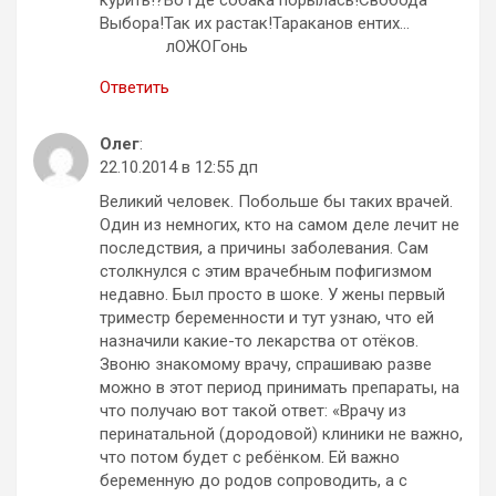
Выбора!Так их растак!Тараканов ентих…
лОЖОГонь
Ответить
Олег
:
22.10.2014 в 12:55 дп
Великий человек. Побольше бы таких врачей.
Один из немногих, кто на самом деле лечит не
последствия, а причины заболевания. Сам
столкнулся с этим врачебным пофигизмом
недавно. Был просто в шоке. У жены первый
триместр беременности и тут узнаю, что ей
назначили какие-то лекарства от отёков.
Звоню знакомому врачу, спрашиваю разве
можно в этот период принимать препараты, на
что получаю вот такой ответ: «Врачу из
перинатальной (дородовой) клиники не важно,
что потом будет с ребёнком. Ей важно
беременную до родов сопроводить, а с