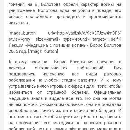
гонения на Б. Болотова обрели характер войны на
уничтожение. Болотова едва не убили в поезде, его
спасла способность предвидеть и прогнозировать
ситуацию.
[magz_button url=»http://yadi.sk/d/9cX3TJzw4mDF6″
style=»grey» size=»small» type=»round» target=»_self»]
Лекция «Медицина с позиции истины» Борис Болотов
2005 год. [/magz_button]
К этому времени Борис Васильевич преуспел в
лечении онкологических заболеваний. Ему
поддавались излечению все виды раковых
заболеваний на любой стадии развития. И к нему
устраивались километровые очереди для того, чтобы
избавиться от страшной болезни. Официальная
медицина знала и видела все это. Но она не могла
ничем помочь умирающим больным, она не обладала
способностью лечить их, да и сейчас не обладает. И
вот вместо того, чтобы поучиться у Болотова, принять
на вооружение его методики по лечению раковых
заболеваний, вот эта самая официальная медицина в