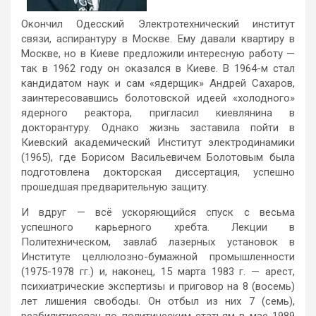
Окончил Одесский Электротехнический институт
связи, аспирантуру в Москве. Ему давали квартиру в
Москве, но в Киеве предложили интересную работу —
так в 1962 году он оказался в Киеве. В 1964-м стал
кандидатом наук и сам «ядерщик» Андрей Сахаров,
заинтересовавшись болотовской идеей «холодного»
ядерного реактора, пригласил киевлянина в
докторантуру. Однако жизнь заставила пойти в
Киевский академический Институт электродинамики
(1965), где Борисом Васильевичем Болотовым была
подготовлена докторская диссертация, успешно
прошедшая предварительную защиту.
И вдруг — всё ускоряющийся спуск с весьма
успешного карьерного хребта. Лекции в
Политехническом, завлаб лазерных установок в
Институте целлюлозно-бумажной промышленности
(1975-1978 гг.) и, наконец, 15 марта 1983 г. — арест,
психиатрические экспертизы и приговор на 8 (восемь)
лет лишения свободы. Он отбыл из них 7 (семь),
реабилитирован по политическим статьям в мае 1989