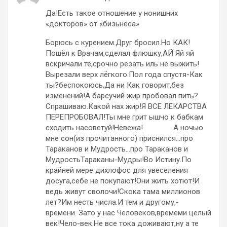
Да!Есть такое отношение у нонишних
«докторов» от «бизьнеса»
Борюсь с курением.Друг бросил.Но КАК!
Пошёл к Врачам,сделал флюшку,АЙ Яй яй
вскричали те,срочно резать иль не выжить!
Вырезали верх лёгкого.Пол года спустя-Как
ты?беспокоюсь,Да ни Как говорит,без
изменений!А барсучий жир пробовал пить?
Спрашиваю.Какой нах жир!Я ВСЕ ЛЕКАРСТВА
ПЕРЕПРОБОВАЛ!Ты мне грит ышчо к бабкам
сходить насоветуй!Невежа! А ночью
мне сон(из прочитанного) приснился…про
Тараканов и Мудрость…про Тараканов и
МудростьТараканы-Мудры!Во Истину.По
крайней мере дихлофос для увеселения
досуга,себе не покупают!Они жить хотют!И
ведь живут сволочи!Скока тама миллионов
лет?Им несть числа.И тем и другому,-
времени. Зато у нас Человеков,времеми целый
век!Чело-век.Не все тока доживают,ну а те