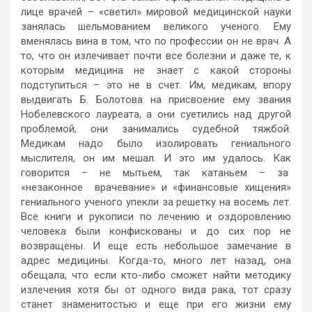
лице врачей – «светил» мировой медицинской науки
занялась шельмованием великого ученого. Ему
вменялась вина в том, что по профессии он не врач. А
то, что он излечивает почти все болезни и даже те, к
которым медицина не знает с какой стороны
подступиться – это не в счет. Им, медикам, впору
выдвигать Б. Болотова на присвоение ему звания
Нобелевского лауреата, а они суетились над другой
проблемой, они занимались судебной тяжбой.
Медикам надо было изолировать гениального
мыслителя, он им мешал. И это им удалось. Как
говорится – не мытьем, так катаньем – за
«незаконное врачевание» и «финансовые хищения»
гениального ученого упекли за решетку на восемь лет.
Все книги и рукописи по лечению и оздоровлению
человека были конфискованы и до сих пор не
возвращены. И еще есть небольшое замечание в
адрес медицины. Когда-то, много лет назад, она
обещала, что если кто-либо сможет найти методику
излечения хотя бы от одного вида рака, тот сразу
станет знаменитостью и еще при его жизни ему