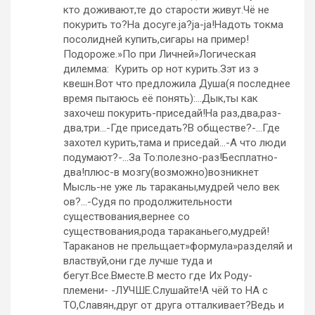
кто доживают,те до старости живут.Чё не
покурить то?На досуге.ja?ja-ja!Надоть токма
посолидней купить,сигары на пример!
Подороже.»По при Личней»Логическая
дилемма: Курить ор нот курить.Зэт из э
квешн.Вот что предложила Душа(я последнее
время пытаюсь её понять):…Дык,ты как
захочеш покурить-приседай!На раз,два,раз-
два,три…-Где приседать?В обществе?-…Где
захотел курить,тама и приседай…-А что люди
подумают?-…За То:полезно-раз!Бесплатно-
два!плюс-в мозгу(возможно)возникнет
Мысль-не уже ль тараканы,мудрей чело век
ов?…-Судя по продолжительности
существования,вернее со
существования,рода тараканьего,мудрей!
Тараканов не прельщает»формула»разделяй и
властвуй,они где лучше туда и
бегут.Все.Вместе.В место где Их Роду-
племени- -ЛУЧШЕ.Слушайте!А чёй то НА с
ТО,Славян,друг от друга отталкивает?Ведь и