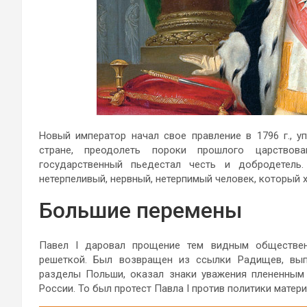
Новый император начал свое правление в 1796 г., 
стране, преодолеть пороки прошлого царствов
государственный пьедестал честь и добродетель
нетерпеливый, нервный, нетерпимый человек, который х
Большие перемены
Павел I даровал прощение тем видным обществен
решеткой. Был возвращен из ссылки Радищев, вы
разделы Польши, оказал знаки уважения плененным
России. То был протест Павла I против политики матери