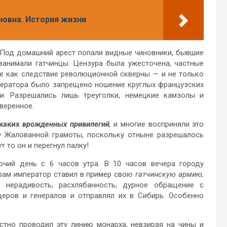
нновна. История жизни
 Под домашний арест попали видные чи­новники, бывшие
занимали гатчинцы. Цензура была ужесточена, частные
е как следствие революционной скверны — и не только
ператора было запрещено ношение круглых французских
и. Разрешались лишь треуголки, немецкие камзолы и
веренное.
икаких
врожденных привилегий
,
и многие восприняли это
у Жалованной грамоты, поскольку отныне разрешалось
 то он и перегнул палку!
очий день с 6 часов утра. В 10 часов вечера городу
рам император ставил в пример свою
гатчинскую армию,
 нерадивость, расхлябанность, дурное обращение с
еров и генералов и отправлял их в Сибирь. Особенно
стно проводил эту линию монарха, невзирая на чины и