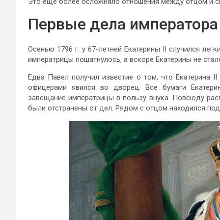
Это еще более осложняло отношения между отцом и с
Первые дела императора
Осенью 1796 г. у 67-летней Екатерины II случился лег
императрицы пошатнулось, а вскоре Екатерины не стал
Едва Павел получил известие о том, что Екатерина II
офицерами явился во дворец. Все бумаги Екатери
завещание императрицы в пользу внука. Повсюду ра
были отстранены от дел. Рядом с отцом находился по