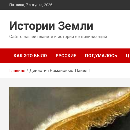
Перейти
Пятница, 7 августа, 2026
к
содержимому
Истории Земли
Сайт о нашей планете и истории её цивилизаций
КАК ЭТО БЫЛО
РУССКИЕ
ПОДУМАЛОСЬ
Ц
Главная
Династия Романовых. Павел I