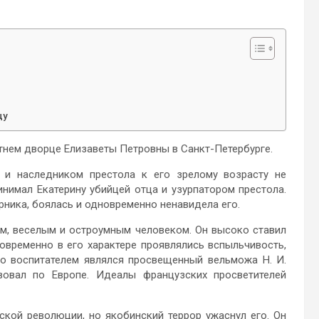
цу
тнем дворце Елизаветы Петровны в Санкт-Петербурге.
 и наследником престола к его зрелому возрасту не
нимал Екатерину убийцей отца и узурпатором престола.
рника, боялась и одновременно ненавидела его.
м, веселым и остроумным человеком. Он высоко ставил
овременно в его характере проявлялись вспыльчивость,
го воспитателем являлся просвещенный вельможа Н. И.
овал по Европе. Идеалы французских просветителей
кой революции, но якобинский террор ужаснул его. Он