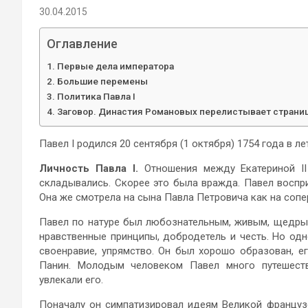
30.04.2015
Оглавление
Первые дела императора
Большие перемены
Политика Павла I
Заговор. Династия Романовых перелистывает страни
Павел I родился 20 сентября (1 октября)
1754 года в л
е
Личность Павла I.
Отношения между Екатериной II
складывались. Скорее это была вражда. Павел воспри
Она же смотрела на сына Павла Петровича как на сопе
Павел по натуре был любознательным, живым, щедры
нравственные принципы, добродетель и честь. Но одн
своенравие, упрямство. Он был хорошо образован, е
Панин. Молодым человеком Павел много путешеств
увлекали его.
Поначалу он симпатизировал идеям Великой французс