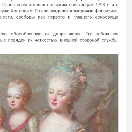
.
Павел сочувствовал польским повстанцам 1793 г. и с
еуше Костюшко. Он наслаждался комедиями Фонвизина,
чности, свободы как первого и главного сокровища
вою, обособленную от двора жизнь. Его небольшая
ные порядки их четкостью, внешней стороной службы,