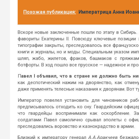
Похожая публикация:
Им­пе­рат­ри­ца Анна Иоа
Вскоре новые заключенные пошли по этапу в Сибирь.
фавориты Екатерины II. Повсюду ключевые позиции 
типографии закрыты, преследовалось все французско
книги и журналы, но и моды. Специальным указом им
шляп, жабо, жилетов, фраков, башмаков с пряжкам
ботфорты. В ход пошло все прусское — надежное и про
П
авел I объявил, что в стране не должно быть н
как деспотический нажим на дворянство, как отмен
даже применять телесные наказания к дворянам. Вот тут
Император повелел установить для чиновников раб
предписывалось отходить ко сну. Гвардейским офице
что гвардейцы воспринимали как оскорбление. За
солдатами Павел самолично срывал эполеты с офиц
преследовались воровство и казнокрадство в армии.
Близкий к императору генерал
А.А.Аракчеев
безжало