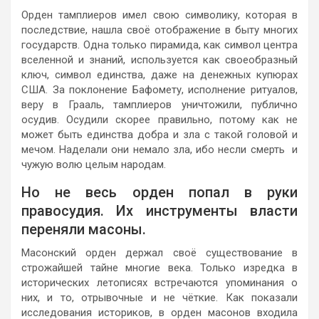
Орден тамплиеров имел свою символику, которая в
последствие, нашла своё отображение в быту многих
государств. Одна только пирамида, как символ центра
вселенной и знаний, используется как своеобразный
ключ, символ единства, даже на денежных купюрах
США. За поклонение Бафомету, исполнение ритуалов,
веру в Грааль, тамплиеров уничтожили, публично
осудив. Осудили скорее правильно, потому как не
может быть единства добра и зла с такой головой и
мечом. Наделали они немало зла, ибо несли смерть и
чужую волю целым народам.
Но не весь орден попал в руки
правосудия. Их инструменты власти
переняли масоны.
Масонский орден держал своё существование в
строжайшей тайне многие века. Только изредка в
исторических летописях встречаются упоминания о
них, и то, отрывочные и не чёткие. Как показали
исследования историков, в орден масонов входила