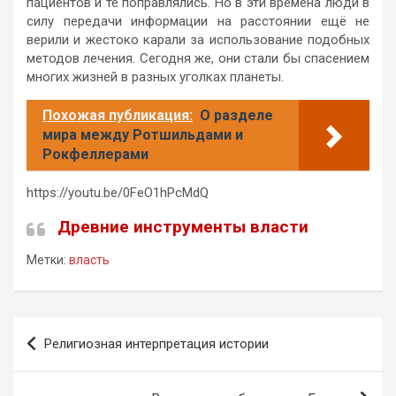
пациентов и те поправлялись. Но в эти времена люди в
силу передачи информации на расстоянии ещё не
верили и жестоко карали за использование подобных
методов лечения. Сегодня же, они стали бы спасением
многих жизней в разных уголках планеты.
Похожая публикация:
О разделе
мира между Ротшильдами и
Рокфеллерами
https://youtu.be/0FeO1hPcMdQ
Древние инструменты власти
Метки:
власть
Навигация
Религиозная интерпретация истории
по
записям