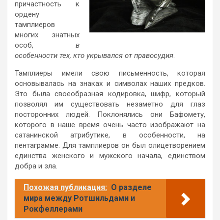
причастность к
ордену
тамплиеров
многих знатных
особ,
в
особенности тех, кто укрывался от правосудия
.
Тамплиеры имели свою письменность, которая
основывалась на знаках и символах наших предков.
Это была своеобразная кодировка, шифр, который
позволял им существовать незаметно для глаз
посторонних людей. Поклонялись они Бафомету,
которого в наше время очень часто изображают на
сатанинской атрибутике, в особенности, на
пентаграмме. Для тамплиеров он был олицетворением
единства женского и мужского начала, единством
добра и зла.
Похожая публикация:
О разделе
мира между Ротшильдами и
Рокфеллерами