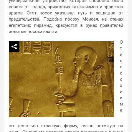
универсальное устройство, которое способно было
спасти от голода, природных катаклизмов и происков
врагов. Этот посох указывал путь и защищал от
предательства. Подобно посоху Моисея, на стенах
египетских пирамид, красуются в руках правителей
золотые посохи власти.
Э
т
и
п
о
с
о
х
и
и
м
е
ют довольно странную форму, очень похожую на