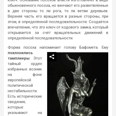
ключ. Основание посохов власти изготовлено в виде
обыкновенного посоха, но венчают его разветвлённые
в две стороны то ли рога, то ли ветви деревьев.
Верхняя часть его вращается в разные стороны, при
этом, в определённой последовательности. Создаётся
впечатление, что это ключ от кодового замка, который
открывается за счёт вращательных движений в
определённой последовательности.
Форма посоха напоминает голову Бафомета. Ему
поклонялись
тамплиеры
. Этот
тайный орден
избранных возник
на фоне
европейской
политической
нестабильности.
Есть исторические
сведения,
которые
указывают на